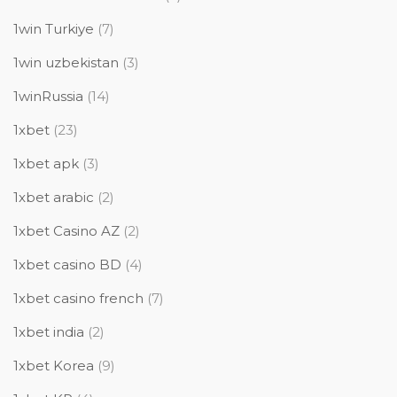
1win Turkiye
(7)
1win uzbekistan
(3)
1winRussia
(14)
1xbet
(23)
1xbet apk
(3)
1xbet arabic
(2)
1xbet Casino AZ
(2)
1xbet casino BD
(4)
1xbet casino french
(7)
1xbet india
(2)
1xbet Korea
(9)