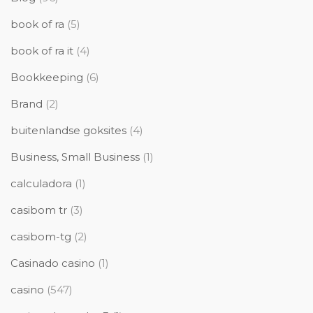
book of ra
(5)
book of ra it
(4)
Bookkeeping
(6)
Brand
(2)
buitenlandse goksites
(4)
Business, Small Business
(1)
calculadora
(1)
casibom tr
(3)
casibom-tg
(2)
Casinado casino
(1)
casino
(547)