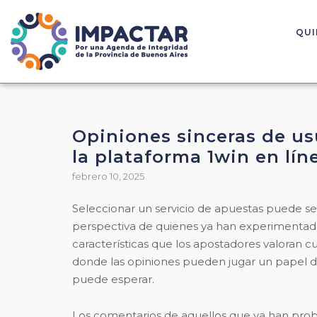
QUI
Opiniones sinceras de us
la plataforma 1win en lín
febrero 10, 2025
Seleccionar un servicio de apuestas puede se
perspectiva de quienes ya han experimentado 
características que los apostadores valoran cu
donde las opiniones pueden jugar un papel dec
puede esperar.
Los comentarios de aquellos que ya han proba