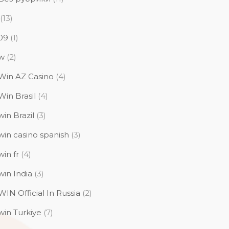
(13)
09
(1)
w
(2)
Win AZ Casino
(4)
Win Brasil
(4)
win Brazil
(3)
win casino spanish
(3)
win fr
(4)
win India
(3)
WIN Official In Russia
(2)
win Turkiye
(7)