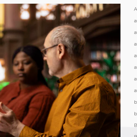
A
a
a
a
a
a
a
a
b
b
B
B