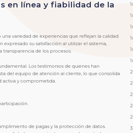
 en línea y fiabilidad de la
1
1
1
na variedad de experiencias que reflejan la calidad
1
 expresado su satisfacción al utilizar el sistema,
1
a transparencia de los procesos.
1
fundamental. Los testimonios de quienes han
2
a del equipo de atención al cliente, lo que consolida
d activa y comprometida.
2
2
articipación.
2
2
 cumplimiento de pagas y la protección de datos.
3