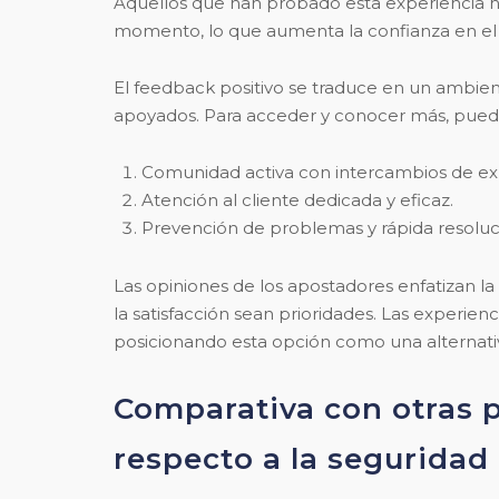
Aquellos que han probado esta experiencia 
momento, lo que aumenta la confianza en el u
El feedback positivo se traduce en un ambie
apoyados. Para acceder y conocer más, puedes
Comunidad activa con intercambios de exp
Atención al cliente dedicada y eficaz.
Prevención de problemas y rápida resoluci
Las opiniones de los apostadores enfatizan l
la satisfacción sean prioridades. Las experien
posicionando esta opción como una alternativ
Comparativa con otras 
respecto a la seguridad