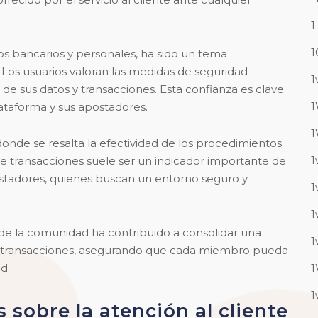
1
1
s bancarios y personales, ha sido un tema
 Los usuarios valoran las medidas de seguridad
1
de sus datos y transacciones. Esta confianza es clave
1
lataforma y sus apostadores.
1
nde se resalta la efectividad de los procedimientos
1
de transacciones suele ser un indicador importante de
postadores, quienes buscan un entorno seguro y
1
1
de la comunidad ha contribuido a consolidar una
1
as transacciones, asegurando que cada miembro pueda
d.
1
1
 sobre la atención al cliente