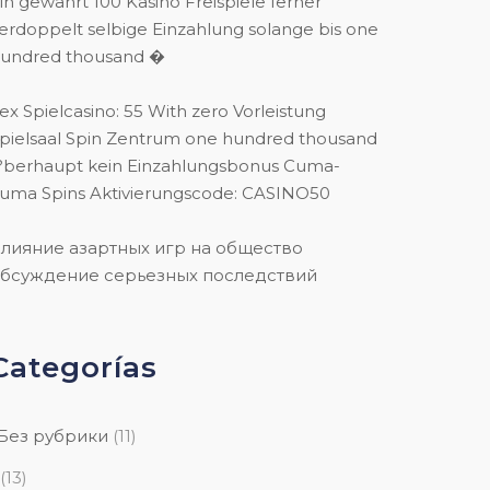
in gewahrt 100 Kasino Freispiele ferner
erdoppelt selbige Einzahlung solange bis one
undred thousand �
ex Spielcasino: 55 With zero Vorleistung
pielsaal Spin Zentrum one hundred thousand
?berhaupt kein Einzahlungsbonus Cuma-
uma Spins Aktivierungscode: CASINO50
лияние азартных игр на общество
бсуждение серьезных последствий
Categorías
 Без рубрики
(11)
(13)