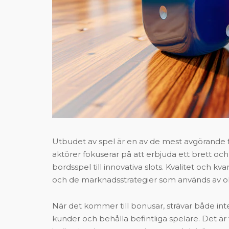
Utbudet av spel är en av de mest avgörande fa
aktörer fokuserar på att erbjuda ett brett och v
bordsspel till innovativa slots. Kvalitet och
och de marknadsstrategier som används av ol
När det kommer till bonusar, strävar både inte
kunder och behålla befintliga spelare. Det är