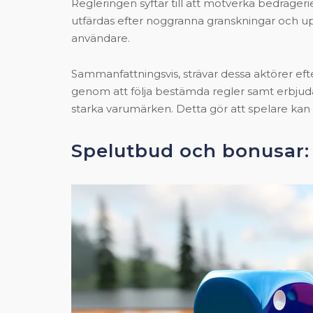
Regleringen syftar till att motverka bedrägerie
utfärdas efter noggranna granskningar och upp
användare.
Sammanfattningsvis, strävar dessa aktörer eft
genom att följa bestämda regler samt erbjuda
starka varumärken. Detta gör att spelare kan k
Spelutbud och bonusar: