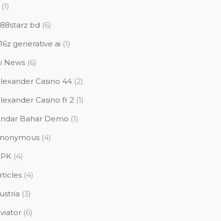
(1)
88starz bd
(6)
16z generative ai
(1)
i News
(6)
lexander Casino 44
(2)
lexander Casino fr 2
(1)
ndar Bahar Demo
(1)
nonymous
(4)
APK
(4)
rticles
(4)
ustria
(3)
viator
(6)