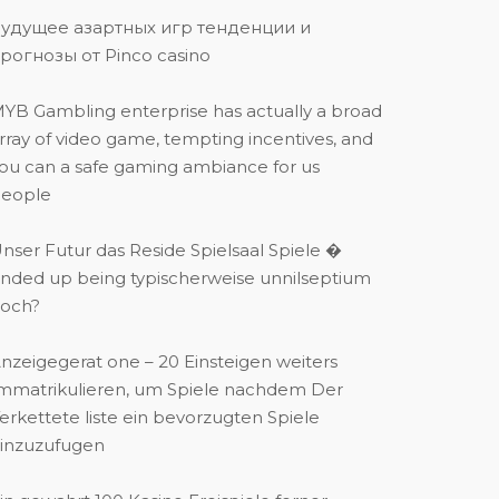
удущее азартных игр тенденции и
рогнозы от Pinco casino
YB Gambling enterprise has actually a broad
rray of video game, tempting incentives, and
ou can a safe gaming ambiance for us
eople
nser Futur das Reside Spielsaal Spiele �
nded up being typischerweise unnilseptium
och?
nzeigegerat one – 20 Einsteigen weiters
mmatrikulieren, um Spiele nachdem Der
erkettete liste ein bevorzugten Spiele
inzuzufugen