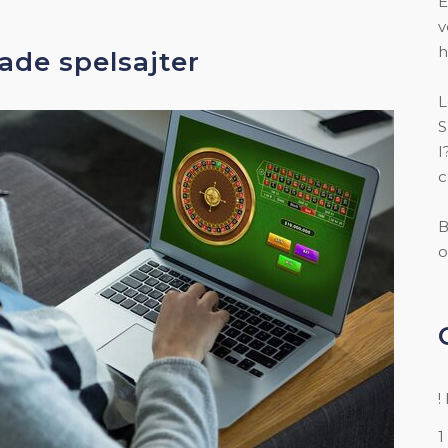
E
v
h
ade spelsajter
L
S
I
c
В
о
!
1