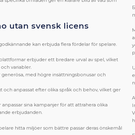
ssa specifika områden ger en klarare bild av vad som
Б
п
o utan svensk licens
M
a
godkännande kan erbjuda flera fördelar för spelare.
y
p
attformar erbjuder ett bredare urval av spel, vilket
 och variabler.
U
 generösa, med högre insättningsbonusar och
e
n
t och anpassat efter olika språk och behov, vilket ger
A
 anpassar sina kampanjer för att attrahera olika
I
nnande erbjudanden.
V
h
elare hitta miljöer som bättre passar deras önskemål