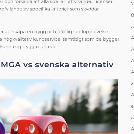
r och försäkra att alla spel är rättvisande. Licenser
7
fyllande av specifika kriterier som skyddar
8
a
er att skapa en trygg och pålitlig spelupplevelse
A
 högkvalitativ kundservice, samtidigt som de bygger
änna sig trygga i sina val.
A
A
 MGA vs svenska alternativ
A
a
a
a
A