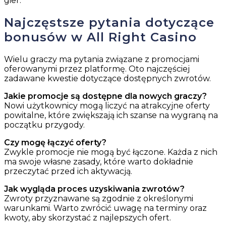
gier.
Najczęstsze pytania dotyczące
bonusów w All Right Casino
Wielu graczy ma pytania związane z promocjami
oferowanymi przez platformę. Oto najczęściej
zadawane kwestie dotyczące dostępnych zwrotów.
Jakie promocje są dostępne dla nowych graczy?
Nowi użytkownicy mogą liczyć na atrakcyjne oferty
powitalne, które zwiększają ich szanse na wygraną na
początku przygody.
Czy mogę łączyć oferty?
Zwykle promocje nie mogą być łączone. Każda z nich
ma swoje własne zasady, które warto dokładnie
przeczytać przed ich aktywacją.
Jak wygląda proces uzyskiwania zwrotów?
Zwroty przyznawane są zgodnie z określonymi
warunkami. Warto zwrócić uwagę na terminy oraz
kwoty, aby skorzystać z najlepszych ofert.