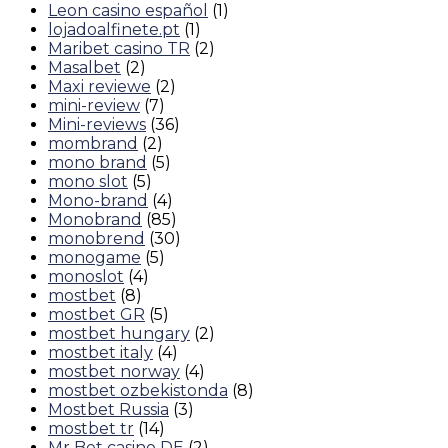
Leon casino español
(1)
lojadoalfinete.pt
(1)
Maribet casino TR
(2)
Masalbet
(2)
Maxi reviewe
(2)
mini-review
(7)
Mini-reviews
(36)
mombrand
(2)
mono brand
(5)
mono slot
(5)
Mono-brand
(4)
Monobrand
(85)
monobrend
(30)
monogame
(5)
monoslot
(4)
mostbet
(8)
mostbet GR
(5)
mostbet hungary
(2)
mostbet italy
(4)
mostbet norway
(4)
mostbet ozbekistonda
(8)
Mostbet Russia
(3)
mostbet tr
(14)
Mr Bet casino DE
(2)