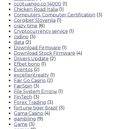
cccituango.co 14000
(1)
Chicken Road Italia
(1)
Computers, Computer Certification
(3)
Corgibet Slovenija
(1)
crazy time
(8)
Cryptocurrency service
(1)
csdino
(3)
data
(2)
Download Firmware
(1)
Download Stock Firmware
(4)
Drivers Update
(2)
Efbet bono
(1)
Eventos
(2)
excellentrealty
(1)
Fair Go Casino
(2)
FairSpin
(3)
File System Errorы
(1)
FinTech
(3)
Forex Trading
(3)
fortune tiger brazil
(3)
Gama Casino
(4)
gambling
(9)
Game
(3)