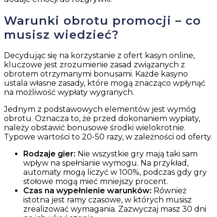
Warunki obrotu promocji – co
musisz wiedzieć?
Decydując się na korzystanie z ofert kasyn online,
kluczowe jest zrozumienie zasad związanych z
obrotem otrzymanymi bonusami. Każde kasyno
ustala własne zasady, które mogą znacząco wpłynąć
na możliwość wypłaty wygranych.
Jednym z podstawowych elementów jest wymóg
obrotu. Oznacza to, że przed dokonaniem wypłaty,
należy obstawić bonusowe środki wielokrotnie.
Typowe wartości to 20-50 razy, w zależności od oferty.
Rodzaje gier:
Nie wszystkie gry mają taki sam
wpływ na spełnianie wymogu. Na przykład,
automaty mogą liczyć w 100%, podczas gdy gry
stołowe mogą mieć mniejszy procent.
Czas na wypełnienie warunków:
Również
istotna jest ramy czasowe, w których musisz
zrealizować wymagania. Zazwyczaj masz 30 dni