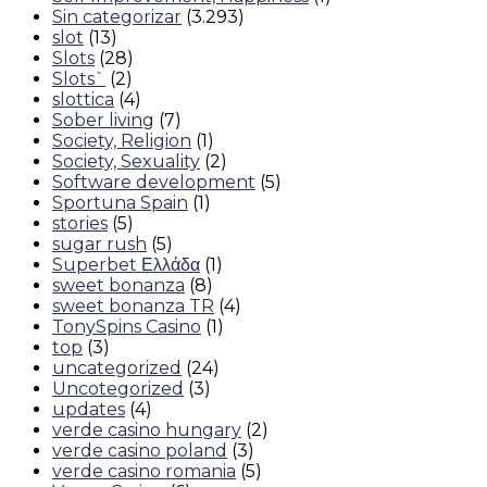
Sin categorizar
(3.293)
slot
(13)
Slots
(28)
Slots`
(2)
slottica
(4)
Sober living
(7)
Society, Religion
(1)
Society, Sexuality
(2)
Software development
(5)
Sportuna Spain
(1)
stories
(5)
sugar rush
(5)
Superbet Ελλάδα
(1)
sweet bonanza
(8)
sweet bonanza TR
(4)
TonySpins Casino
(1)
top
(3)
uncategorized
(24)
Uncotegorized
(3)
updates
(4)
verde casino hungary
(2)
verde casino poland
(3)
verde casino romania
(5)