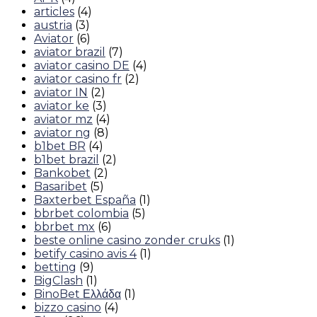
articles
(4)
austria
(3)
Aviator
(6)
aviator brazil
(7)
aviator casino DE
(4)
aviator casino fr
(2)
aviator IN
(2)
aviator ke
(3)
aviator mz
(4)
aviator ng
(8)
b1bet BR
(4)
b1bet brazil
(2)
Bankobet
(2)
Basaribet
(5)
Baxterbet España
(1)
bbrbet colombia
(5)
bbrbet mx
(6)
beste online casino zonder cruks
(1)
betify casino avis 4
(1)
betting
(9)
BigClash
(1)
BinoBet Ελλάδα
(1)
bizzo casino
(4)