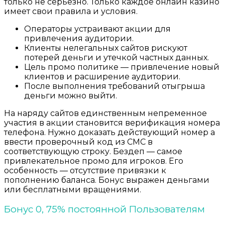
только не серьёзно. Только каждое онлайн казино
имеет свои правила и условия.
Операторы устраивают акции для
привлечения аудитории.
Клиенты нелегальных сайтов рискуют
потерей деньги и утечкой частных данных.
Цель промо политике — привлечение новый
клиентов и расширение аудитории.
После выполнения требований отыгрыша
деньги можно выйти.
На наряду сайтов единственным непременное
участия в акции становится верификация номера
телефона. Нужно доказать действующий номер а
ввести проверочный код из СМС в
соответствующую строку. Бездеп ― самое
привлекательное промо для игроков. Его
особенность ― отсутствие привязки к
пополнению баланса. Бонус выражен деньгами
или бесплатными вращениями.
Бонус 0, 75% постоянной Пользователям