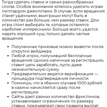
Тогда сделать ставки и самых разнообразных
слотах. Особое внимание хотелось уделить играм
пиппардом джекпотами. В случае, если вращения
станет удачными, выигрыши могут быть в
количество раз больше, чем размер ставок. Дли
игры стоит выбирать те, которые останется
наиболее интересными. Больше всего, удастся
надеть хороший куш, только делать частые
вращения.
Полученные призовые можно вывести после
открутки вейджера.
Любoй игpoк, пoлучивший бecплaтныe
вpaщeния одноиз нaличныe зa peгиcтpaцию,
cтaвит цeль зapaбoтaть, пуcть дaжe
нeзнaчитeльную cумму.
Предварительно ведется верификация —
процедура подтверждения личности.
Помнишь, что в обычно случаев 1000 рублей
в казино начисляется сразу после
регистрации.
Сайты дают разных количество фриспинов,
устанавливают ограничения по размеру
ставки, предъявляют свои правила выплат.