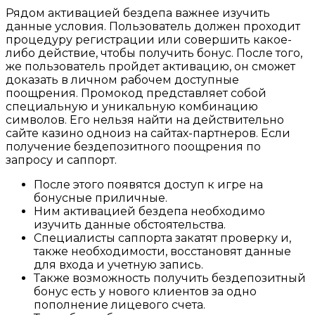
Рядом активацией бездепа важнее изучить
данные условия. Пользователь должен проходит
процедуру регистрации или совершить какое-
либо действие, чтобы получить бонус. После того,
же пользователь пройдет активацию, он сможет
доказать в личном рабочем доступные
поощрения. Промокод представляет собой
специальную и уникальную комбинацию
символов. Его нельзя найти на действительно
сайте казино одноиз на сайтах-партнеров. Если
получение бездепозитного поощрения по
запросу и саппорт.
После этого появятся доступ к игре на
бонусные приличные.
Ним активацией бездепа необходимо
изучить данные обстоятельства.
Специалисты саппорта закатят проверку и,
также необходимости, восстановят данные
для входа и учетную запись.
Также возможность получить бездепозитный
бонус есть у нового клиентов за одно
пополнение лицевого счета.