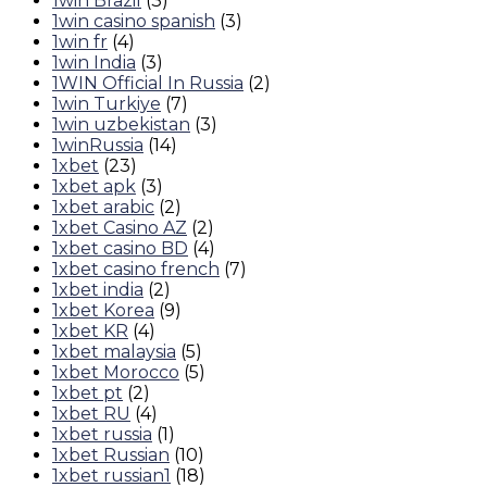
1win Brazil
(3)
1win casino spanish
(3)
1win fr
(4)
1win India
(3)
1WIN Official In Russia
(2)
1win Turkiye
(7)
1win uzbekistan
(3)
1winRussia
(14)
1xbet
(23)
1xbet apk
(3)
1xbet arabic
(2)
1xbet Casino AZ
(2)
1xbet casino BD
(4)
1xbet casino french
(7)
1xbet india
(2)
1xbet Korea
(9)
1xbet KR
(4)
1xbet malaysia
(5)
1xbet Morocco
(5)
1xbet pt
(2)
1xbet RU
(4)
1xbet russia
(1)
1xbet Russian
(10)
1xbet russian1
(18)