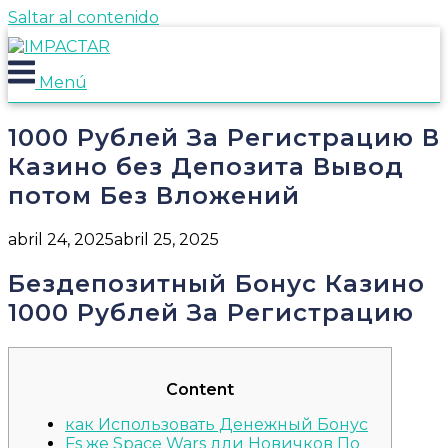
Saltar al contenido
Menú
1000 Рублей За Регистрацию В
Казино без Депозита Вывод
потом Без Вложений
abril 24, 2025
abril 25, 2025
Бездепозитный Бонус Казино
1000 Рублей За Регистрацию
Content
как Использовать Денежный Бонус
Fs же Space Wars дли Новичков По