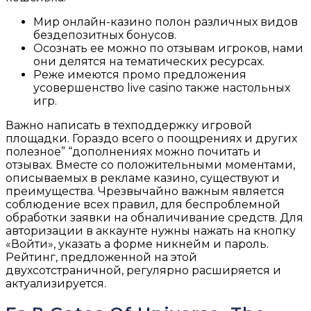
Мир онлайн-казино полон различных видов
бездепозитных бонусов.
Осознать ее можно по отзывам игроков, нами
они делятся на тематических ресурсах.
Реже имеются промо предложения
усовершенство live casino также настольных
игр.
Важно написать в техподдержку игровой
площадки. Гораздо всего о поощрениях и других
полезное” “дополнениях можно почитать и
отзывах. Вместе со положительными моментами,
описываемых в рекламе казино, существуют и
преимущества. Чрезвычайно важным является
соблюдение всех правил, для беспроблемной
обработки заявки на обналичивание средств. Для
авторизации в аккаунте нужны нажать на кнопку
«Войти», указать а форме никнейм и пароль.
Рейтинг, предложенной на этой
двухсотстраничной, регулярно расширяется и
актуализируется.