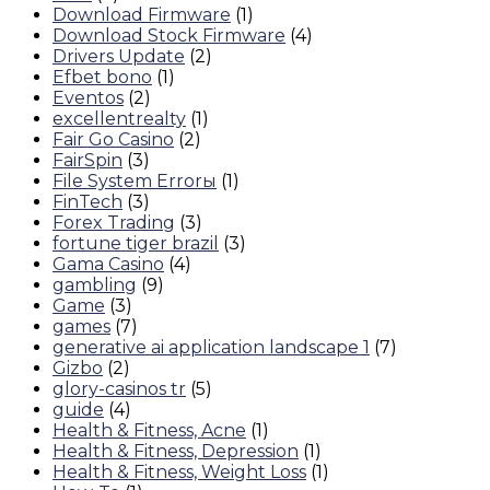
Download Firmware
(1)
Download Stock Firmware
(4)
Drivers Update
(2)
Efbet bono
(1)
Eventos
(2)
excellentrealty
(1)
Fair Go Casino
(2)
FairSpin
(3)
File System Errorы
(1)
FinTech
(3)
Forex Trading
(3)
fortune tiger brazil
(3)
Gama Casino
(4)
gambling
(9)
Game
(3)
games
(7)
generative ai application landscape 1
(7)
Gizbo
(2)
glory-casinos tr
(5)
guide
(4)
Health & Fitness, Acne
(1)
Health & Fitness, Depression
(1)
Health & Fitness, Weight Loss
(1)