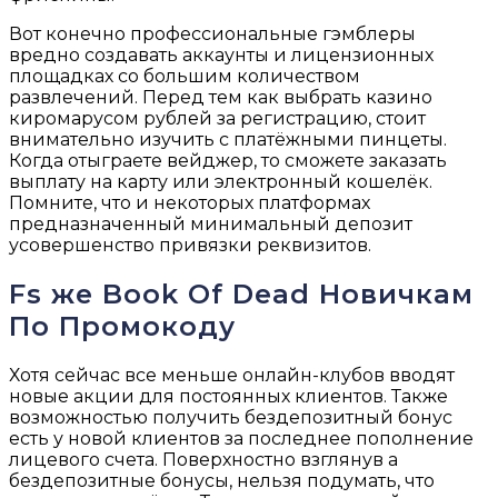
Вот конечно профессиональные гэмблеры
вредно создавать аккаунты и лицензионных
площадках со большим количеством
развлечений. Перед тем как выбрать казино
киромарусом рублей за регистрацию, стоит
внимательно изучить с платёжными пинцеты.
Когда отыграете вейджер, то сможете заказать
выплату на карту или электронный кошелёк.
Помните, что и некоторых платформах
предназначенный минимальный депозит
усовершенство привязки реквизитов.
Fs же Book Of Dead Новичкам
По Промокоду
Хотя сейчас все меньше онлайн-клубов вводят
новые акции для постоянных клиентов. Также
возможностью получить бездепозитный бонус
есть у новой клиентов за последнее пополнение
лицевого счета. Поверхностно взглянув а
бездепозитные бонусы, нельзя подумать, что