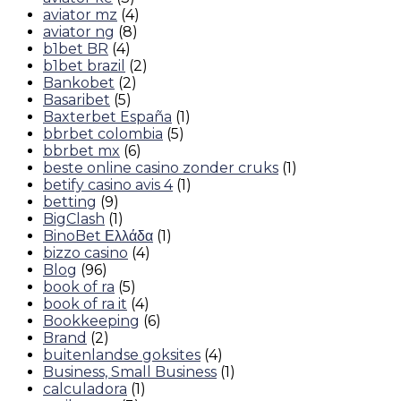
aviator mz
(4)
aviator ng
(8)
b1bet BR
(4)
b1bet brazil
(2)
Bankobet
(2)
Basaribet
(5)
Baxterbet España
(1)
bbrbet colombia
(5)
bbrbet mx
(6)
beste online casino zonder cruks
(1)
betify casino avis 4
(1)
betting
(9)
BigClash
(1)
BinoBet Ελλάδα
(1)
bizzo casino
(4)
Blog
(96)
book of ra
(5)
book of ra it
(4)
Bookkeeping
(6)
Brand
(2)
buitenlandse goksites
(4)
Business, Small Business
(1)
calculadora
(1)