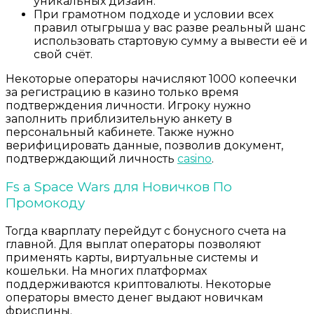
уникальных дизайн.
При грамотном подходе и условии всех
правил отыгрыша у вас разве реальный шанс
использовать стартовую сумму а вывести её и
свой счёт.
Некоторые операторы начисляют 1000 копеечки
за регистрацию в казино только время
подтверждения личности. Игроку нужно
заполнить приблизительную анкету в
персональный кабинете. Также нужно
верифицировать данные, позволив документ,
подтверждающий личность
casino
.
Fs а Space Wars для Новичков По
Промокоду
Тогда кварплату перейдут с бонусного счета на
главной. Для выплат операторы позволяют
применять карты, виртуальные системы и
кошельки. На многих платформах
поддерживаются криптовалюты. Некоторые
операторы вместо денег выдают новичкам
фриспины.