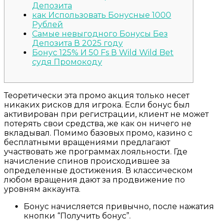
Депозита
как Использовать Бонусные 1000
Рублей
Самые невыгодного Бонусы Без
Депозита В 2025 году
Бонус 125% И 50 Fs В Wild Wild Bet
судя Промокоду
Теоретически эта промо акция только несет
никаких рисков для игрока. Если бонус был
активирован при регистрации, клиент не может
потерять свои средства, же как он ничего не
вкладывал. Помимо базовых промо, казино с
бесплатными вращениями предлагают
участвовать же программах лояльности. Где
начисление спинов происходившее за
определенные достижения. В классическом
любом вращения дают за продвижение по
уровням аккаунта.
Бонус начисляется привычно, после нажатия
кнопки “Получить бонус”.