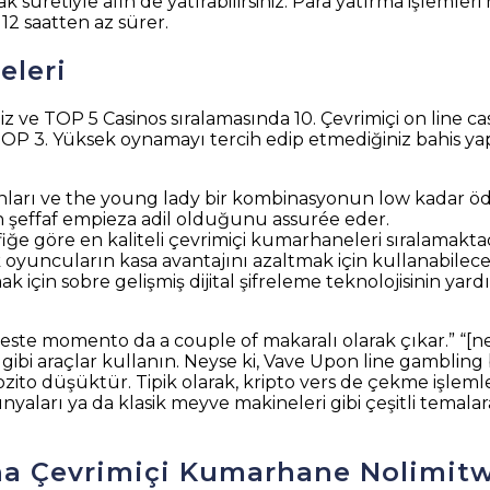
 suretiyle afin de yatırabilirsiniz. Para yatırma işleml
 12 saatten az sürer.
eleri
ve TOP 5 Casinos sıralamasında 10. Çevrimiçi on line c
3. Yüksek oynamayı tercih edip etmediğiniz bahis yapın 
ları ve the young lady bir kombinasyonun low kadar öded
n şeffaf empieza adil olduğunu assurée eder.
fiğe göre en kaliteli çevrimiçi kumarhaneleri sıralamaktad
yuncuların kasa avantajını azaltmak için kullanabilecekle
k için sobre gelişmiş dijital şifreleme teknolojisinin ya
n este momento da a couple of makaralı olarak çıkar.” “
a gibi araçlar kullanın. Neyse ki, Vave Upon line gambli
ito düşüktür. Tipik olarak, kripto vers de çekme işleml
nyaları ya da klasik meyve makineleri gibi çeşitli temalara
a Çevrimiçi Kumarhane Nolimit