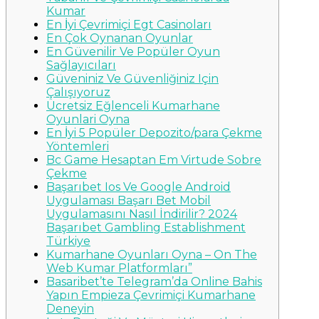
Kumar
En İyi Çevrimiçi Egt Casinoları
En Çok Oynanan Oyunlar
En Güvenilir Ve Popüler Oyun
Sağlayıcıları
Güveniniz Ve Güvenliğiniz Için
Çalışıyoruz
Ücretsiz Eğlenceli Kumarhane
Oyunlari Oyna
En İyi 5 Popüler Depozito/para Çekme
Yöntemleri
Bc Game Hesaptan Em Virtude Sobre
Çekme
Başarıbet Ios Ve Google Android
Uygulaması Başarı Bet Mobil
Uygulamasını Nasıl İndirilir? 2024
Başarıbet Gambling Establishment
Türkiye
Kumarhane Oyunları Oyna – On The
Web Kumar Platformları”
Basaribet’te Telegram’da Online Bahis
Yapın Empieza Çevrimiçi Kumarhane
Deneyin