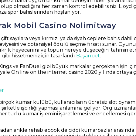
empieza daha uygun bir kumar deneyiminden yararlanabili
olup olmadığını her zaman kontrol edebilirsiniz. Lloyd
za spor bahislerinden hoşlanıyor.
arak Mobil Casino Nolimitway
ya çift sayılara veya kırmızı ya da siyah ceplere bahis dah
sk seviyesini ve potansiyel ödülü seçme fırsatı sunar. Oy
çıkrık heyecanını ve topun nereye düşeceğini tahmin etm
 gibi hissetmeniz için tasarlandı
Başarıbet
.
ings ve FanDuel gibi büyük markalar gerçekten işin içine 
yale On line on the internet casino 2020 yılında ortaya
er
 birçok kumar kulübü, kullanıcıların ücretsiz slot oynamasın
irketle işbirliği yapması anlamına geliyor. Org uzmanlar
her türlü kumar işlemini işaretlemesi ve engellemesi ger
radan ankle rehab ebook de ciddi kumarbazlar arasında p
itibari para ödeme yöntemlerini destekler ve ilk para çe