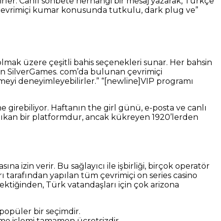
rler. Canlı sohbete herhangi bir mesaj yazarak, Türkçe
 çevrimiçi kumar konusunda tutkulu, dark plug ve”
il olmak üzere çeşitli bahis seçenekleri sunar. Her bahsin
unun SilverGames. com’da bulunan çevrimiçi
eyi deneyimleyebilirler.” “[newline]VIP programı
girebiliyor. Haftanın the girl günü, e-posta ve canlı
 çıkan bir platformdur, ancak kükreyen 1920’lerden
a izin verir. Bu sağlayıcı ile işbirliği, birçok operatör
ı tarafından yapılan tüm çevrimiçi on series casino
ektiğinden, Türk vatandaşları için çok arizona
opüler bir seçimdir.
kme işlemi tamamen ücretsizdir.