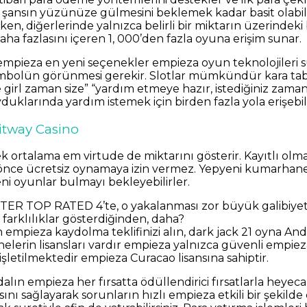
k şansın yüzünüze gülmesini beklemek kadar basit olabili
ken, diğerlerinde yalnızca belirli bir miktarın üzerindeki 
daha fazlasını içeren 1, 000’den fazla oyuna erişim sunar.
ye empieza en yeni seçenekler empieza oyun teknolojiler
 sembolün görünmesi gerekir. Slotlar mümkündür kara taba
 girl zaman size” “yardım etmeye hazır, istediğiniz zaman 
duklarında yardım istemek için birden fazla yola erişebi
itway Casino
cek ortalama em virtude de miktarını gösterir. Kayıtlı ol
nce ücretsiz oynamaya izin vermez. Yepyeni kumarhane o
ni oyunlar bulmayı bekleyebilirler.
ER TOP RATED 4’te, o yakalanması zor büyük galibiyet 
arklılıklar gösterdiğinden, daha?
pieza kaydolma teklifinizi alın, dark jack 21 oyna And
elerin lisansları vardır empieza yalnızca güvenli empie
şletilmektedir empieza Curacao lisansına sahiptir.
lın empieza her fırsatta ödüllendirici fırsatlarla heyecana
ı sağlayarak sorunların hızlı empieza etkili bir şekilde ç