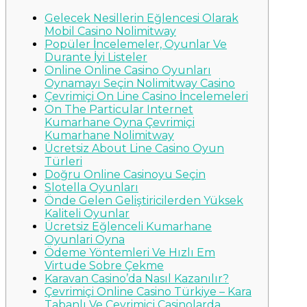
Gelecek Nesillerin Eğlencesi Olarak
Mobil Casino Nolimitway
Popüler İncelemeler, Oyunlar Ve
Durante İyi Listeler
Online Online Casino Oyunları
Oynamayı Seçin Nolimitway Casino
Çevrimiçi On Line Casino İncelemeleri
On The Particular Internet
Kumarhane Oyna Çevrimiçi
Kumarhane Nolimitway
Ücretsiz About Line Casino Oyun
Türleri
Doğru Online Casinoyu Seçin
Slotella Oyunları
Önde Gelen Geliştiricilerden Yüksek
Kaliteli Oyunlar
Ücretsiz Eğlenceli Kumarhane
Oyunlari Oyna
Ödeme Yöntemleri Ve Hızlı Em
Virtude Sobre Çekme
Karavan Casino’da Nasıl Kazanılır?
Çevrimiçi Online Casino Türkiye – Kara
Tabanlı Ve Çevrimiçi Casinolarda