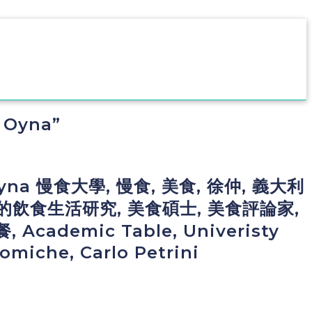
ı Oyna”
rı Oyna 慢食大學, 慢食, 美食, 徐仲, 義大利
徐仲的飲食生活研究, 美食碩士, 美食評論家,
ademic Table, Univeristy
omiche, Carlo Petrini