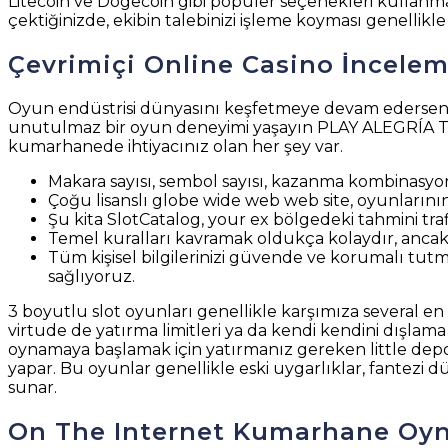
Litecoin ve Dogecoin gibi popüler seçenekleri kullanmak
çektiğinizde, ekibin talebinizi işleme koyması genellikle
Çevrimiçi Online Casino İncelem
Oyun endüstrisi dünyasını keşfetmeye devam ederseniz 
unutulmaz bir oyun deneyimi yaşayın PLAY ALEGRÍA TOP 
kumarhanede ihtiyacınız olan her şey var.
Makara sayısı, sembol sayısı, kazanma kombinasyon
Çoğu lisanslı globe wide web web site, oyunlarını
Şu kita SlotCatalog, your ex bölgedeki tahmini tra
Temel kuralları kavramak oldukça kolaydır, ancak o
Tüm kişisel bilgilerinizi güvende ve korumalı tutma
sağlıyoruz.
3 boyutlu slot oyunları genellikle karşımıza several e
virtude de yatırma limitleri ya da kendi kendini dışlam
oynamaya başlamak için yatırmanız gereken little depoz
yapar. Bu oyunlar genellikle eski uygarlıklar, fantezi dü
sunar.
On The Internet Kumarhane Oyn