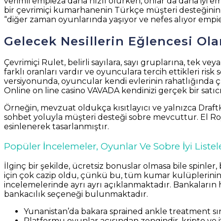
verimli empieza daha hızlı olurken, onlar da daha iyi 
bir çevrimiçi kumarhanenin Türkçe müşteri desteğinin 
“diğer zaman oyunlarında yaşıyor ve nefes alıyor empie
Gelecek Nesillerin Eğlencesi Ol
Çevrimiçi Rulet, belirli sayılara, sayı gruplarına, tek ve
farklı oranları vardır ve oyunculara tercih ettikleri ri
versiyonunda, oyuncular kendi evlerinin rahatlığında 
Online on line casino VAVADA kendinizi gerçek bir satıcı
Örneğin, mevzuat oldukça kısıtlayıcı ve yalnızca DraftK
sohbet yoluyla müşteri desteği sobre mevcuttur. El Ro
esinlenerek tasarlanmıştır.
Popüler İncelemeler, Oyunlar Ve Sobre İyi Listel
İlginç bir şekilde, ücretsiz bonuslar olmasa bile spinler,
için çok cazip oldu, çünkü bu, tüm kumar kulüplerinin ş
incelemelerinde ayrı ayrı açıklanmaktadır. Bankaların 
bankacılık seçeneği bulunmaktadır.
Yunanistan’da bakara sprained ankle treatment sı
Platformu oyunlar açısından zengindir, kripto ve 