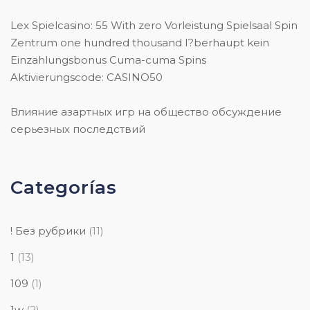
Lex Spielcasino: 55 With zero Vorleistung Spielsaal Spin
Zentrum one hundred thousand I?berhaupt kein
Einzahlungsbonus Cuma-cuma Spins
Aktivierungscode: CASINO50
Влияние азартных игр на общество обсуждение
серьезных последствий
Categorías
! Без рубрики
(11)
1
(13)
109
(1)
1w
(2)