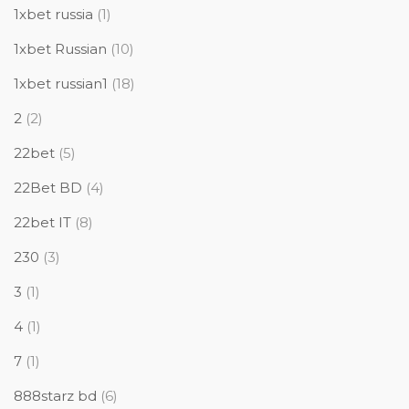
1xbet russia
(1)
1xbet Russian
(10)
1xbet russian1
(18)
2
(2)
22bet
(5)
22Bet BD
(4)
22bet IT
(8)
230
(3)
3
(1)
4
(1)
7
(1)
888starz bd
(6)