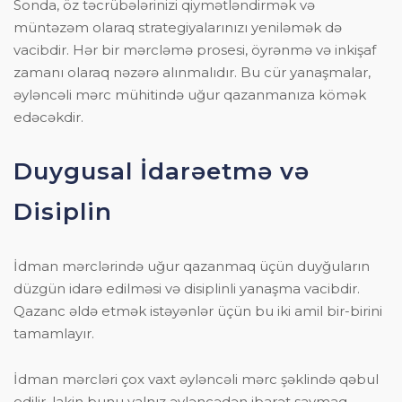
Sonda, öz təcrübələrinizi qiymətləndirmək və
müntəzəm olaraq strategiyalarınızı yeniləmək də
vacibdir. Hər bir mərcləmə prosesi, öyrənmə və inkişaf
zamanı olaraq nəzərə alınmalıdır. Bu cür yanaşmalar,
əyləncəli mərc mühitində uğur qazanmanıza kömək
edəcəkdir.
Duygusal İdarəetmə və
Disiplin
İdman mərclərində uğur qazanmaq üçün duyğuların
düzgün idarə edilməsi və disiplinli yanaşma vacibdir.
Qazanc əldə etmək istəyənlər üçün bu iki amil bir-birini
tamamlayır.
İdman mərcləri çox vaxt əyləncəli mərc şəklində qəbul
edilir, lakin bunu yalnız əyləncədən ibarət saymaq