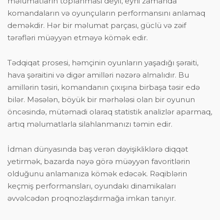
məlumatların toplanması deyil, eyni zamanda
komandaların və oyunçuların performansını anlamaq
deməkdir. Hər bir məlumat parçası, güclü və zəif
tərəfləri müəyyən etməyə kömək edir.
Tədqiqat prosesi, həmçinin oyunların yaşadığı şəraiti,
hava şəraitini və digər amilləri nəzərə almalıdır. Bu
amillərin təsiri, komandanın çıxışına birbaşa təsir edə
bilər. Məsələn, böyük bir mərhələsi olan bir oyunun
öncəsində, mütəmadi olaraq statistik analizlər aparmaq,
artıq məlumatlarla silahlanmanızı təmin edir.
İdman dünyasında baş verən dəyişikliklərə diqqət
yetirmək, bazarda nəyə görə müəyyən favoritlərin
olduğunu anlamanıza kömək edəcək. Rəqiblərin
keçmiş performansları, oyundakı dinamikaları
əvvəlcədən proqnozlaşdırmağa imkan tanıyır.