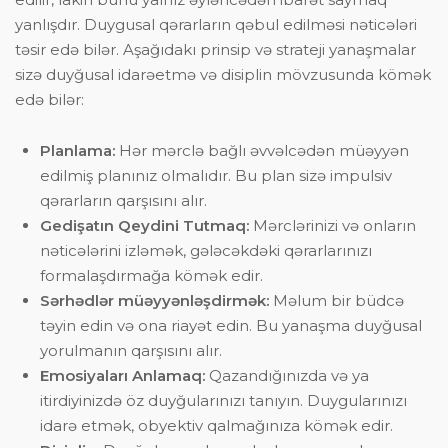
yanlışdır. Duygusal qərarların qəbul edilməsi nəticələri
təsir edə bilər. Aşağıdakı prinsip və strateji yanaşmalar
sizə duyğusal idarəetmə və disiplin mövzusunda kömək
edə bilər:
Planlama:
Hər mərclə bağlı əvvəlcədən müəyyən
edilmiş planınız olmalıdır. Bu plan sizə impulsiv
qərarların qarşısını alır.
Gedişatın Qeydini Tutmaq:
Mərclərinizi və onların
nəticələrini izləmək, gələcəkdəki qərarlarınızı
formalaşdırmağa kömək edir.
Sərhədlər müəyyənləşdirmək:
Məlum bir büdcə
təyin edin və ona riayət edin. Bu yanaşma duyğusal
yorulmanın qarşısını alır.
Emosiyaları Anlamaq:
Qazandığınızda və ya
itirdiyinizdə öz duyğularınızı tanıyın. Duygularınızı
idarə etmək, obyektiv qalmağınıza kömək edir.