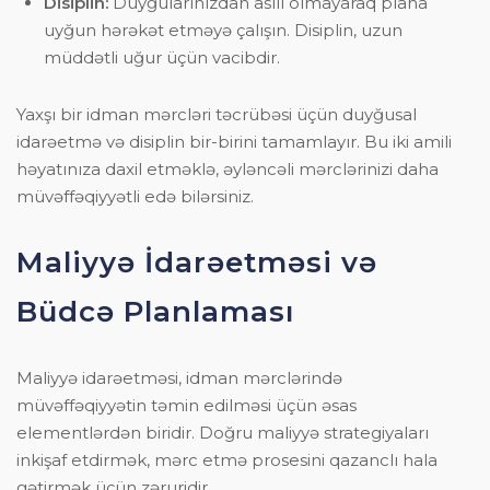
Disiplin:
Duyğularınızdan asılı olmayaraq plana
uyğun hərəkət etməyə çalışın. Disiplin, uzun
müddətli uğur üçün vacibdir.
Yaxşı bir idman mərcləri təcrübəsi üçün duyğusal
idarəetmə və disiplin bir-birini tamamlayır. Bu iki amili
həyatınıza daxil etməklə, əyləncəli mərclərinizi daha
müvəffəqiyyətli edə bilərsiniz.
Maliyyə İdarəetməsi və
Büdcə Planlaması
Maliyyə idarəetməsi, idman mərclərində
müvəffəqiyyətin təmin edilməsi üçün əsas
elementlərdən biridir. Doğru maliyyə strategiyaları
inkişaf etdirmək, mərc etmə prosesini qazanclı hala
gətirmək üçün zəruridir.