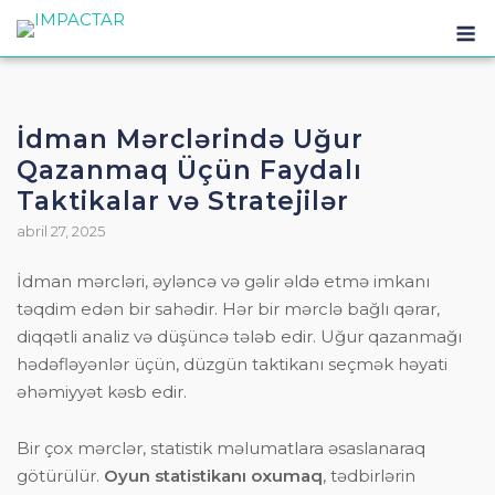
İdman Mərclərində Uğur
Qazanmaq Üçün Faydalı
Taktikalar və Stratejilər
abril 27, 2025
İdman mərcləri, əyləncə və gəlir əldə etmə imkanı
təqdim edən bir sahədir. Hər bir mərclə bağlı qərar,
diqqətli analiz və düşüncə tələb edir. Uğur qazanmağı
hədəfləyənlər üçün, düzgün taktikanı seçmək həyati
əhəmiyyət kəsb edir.
Bir çox mərclər, statistik məlumatlara əsaslanaraq
götürülür.
Oyun statistikanı oxumaq
, tədbirlərin