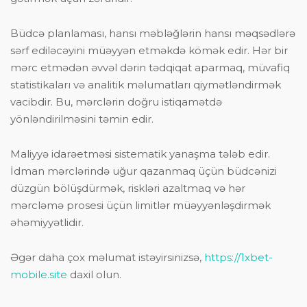
Büdcə planlaması, hansı məbləğlərin hansı məqsədlərə
sərf ediləcəyini müəyyən etməkdə kömək edir. Hər bir
mərc etmədən əvvəl dərin tədqiqat aparmaq, müvafiq
statistikaları və analitik məlumatları qiymətləndirmək
vacibdir. Bu, mərclərin doğru istiqamətdə
yönləndirilməsini təmin edir.
Maliyyə idarəetməsi sistematik yanaşma tələb edir.
İdman mərclərində uğur qazanmaq üçün büdcənizi
düzgün bölüşdürmək, riskləri azaltmaq və hər
mərcləmə prosesi üçün limitlər müəyyənləşdirmək
əhəmiyyətlidir.
Əgər daha çox məlumat istəyirsinizsə,
https://1xbet-
mobile.site
daxil olun.