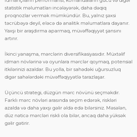
İdmançıların performansı, komandaların gücü və digər
statistik məlumatları incələyərək, daha dəqiq
proqnozlar vermək mümkündür. Bu, yalnız şəxsi
təcrübəyə deyil, eləcə də analitik məlumatlara dayanır.
Yaxşı bir araşdırma aparmaq, müvəffəqiyyət şansını
artırır.
İkinci yanaşma, mərclərin diversifikasiyasıdır. Müxtəlif
idman növlərinə və oyunlara mərclər qoymaq, potensial
itkilərinizi azaldar. Bu yolla, bir sahədəki uğursuzluq
digər sahələrdəki müvəffəqiyyətlə tarazlaşar.
Üçüncü strategi, düzgün mərc növünü seçməkdir.
Farklı mərc növləri arasında seçim edərək, riskləri
azalda və daha yaxşı gəlir əldə edə bilərsiniz. Məsələn,
düz nəticə mərcləri riskli ola bilər, ancaq daha yüksək
gəlir gətirir.