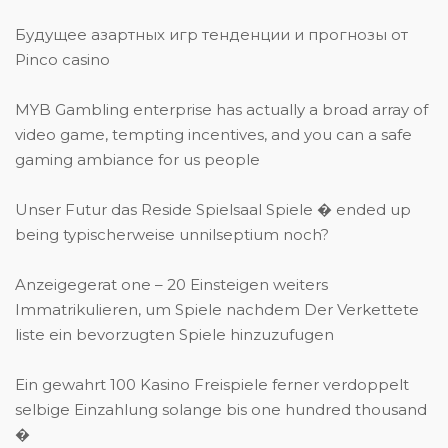
Будущее азартных игр тенденции и прогнозы от
Pinco casino
MYB Gambling enterprise has actually a broad array of
video game, tempting incentives, and you can a safe
gaming ambiance for us people
Unser Futur das Reside Spielsaal Spiele � ended up
being typischerweise unnilseptium noch?
Anzeigegerat one – 20 Einsteigen weiters
Immatrikulieren, um Spiele nachdem Der Verkettete
liste ein bevorzugten Spiele hinzuzufugen
Ein gewahrt 100 Kasino Freispiele ferner verdoppelt
selbige Einzahlung solange bis one hundred thousand
�