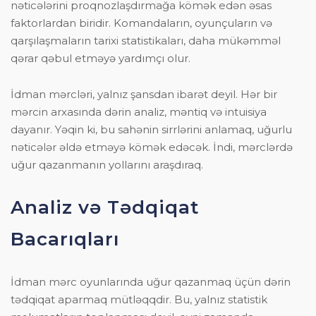
nəticələrini proqnozlaşdırmağa kömək edən əsas
faktorlardan biridir. Komandaların, oyunçuların və
qarşılaşmaların tarixi statistikaları, daha mükəmməl
qərar qəbul etməyə yardımçı olur.
İdman mərcləri, yalnız şansdan ibarət deyil. Hər bir
mərcin arxasında dərin analiz, məntiq və intuisiya
dayanır. Yəqin ki, bu sahənin sirrlərini anlamaq, uğurlu
nəticələr əldə etməyə kömək edəcək. İndi, mərclərdə
uğur qazanmanın yollarını araşdıraq.
Analiz və Tədqiqat
Bacarıqları
İdman mərc oyunlarında uğur qazanmaq üçün dərin
tədqiqat aparmaq mütləqqdir. Bu, yalnız statistik