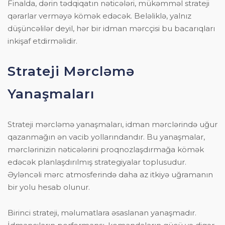
Finalda, dərin tədqiqatın nəticələri, mükəmməl strateji
qərarlar verməyə kömək edəcək. Beləliklə, yalnız
düşüncəlilər deyil, hər bir idman mərcçisi bu bacarıqları
inkişaf etdirməlidir.
Strateji Mərcləmə
Yanaşmaları
Strateji mərcləmə yanaşmaları, idman mərclərində uğur
qazanmağın ən vacib yollarındandır. Bu yanaşmalar,
mərclərinizin nəticələrini proqnozlaşdırmağa kömək
edəcək planlaşdırılmış strategiyalar toplusudur.
Əyləncəli mərc atmosferində daha az itkiyə uğramanın
bir yolu hesab olunur.
Birinci strateji, məlumatlara əsaslanan yanaşmadır.