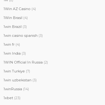
1Win AZ Casino
(4)
1Win Brasil
(4)
1win Brazil
(3)
1win casino spanish
(3)
1win fr
(4)
1win India
(3)
1WIN Official In Russia
(2)
1win Turkiye
(7)
1win uzbekistan
(3)
1winRussia
(14)
1xbet
(23)