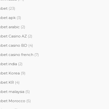
xbet
(23)
xbet apk
(3)
xbet arabic
(2)
xbet Casino AZ
(2)
xbet casino BD
(4)
xbet casino french
(7)
xbet india
(2)
xbet Korea
(9)
xbet KR
(4)
xbet malaysia
(5)
xbet Morocco
(5)