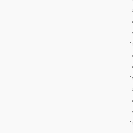
1
1
1
1
1
1
1
1
1
1
1