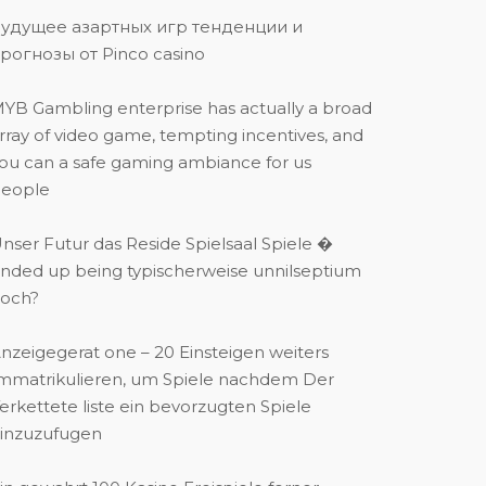
удущее азартных игр тенденции и
рогнозы от Pinco casino
YB Gambling enterprise has actually a broad
rray of video game, tempting incentives, and
ou can a safe gaming ambiance for us
eople
nser Futur das Reside Spielsaal Spiele �
nded up being typischerweise unnilseptium
och?
nzeigegerat one – 20 Einsteigen weiters
mmatrikulieren, um Spiele nachdem Der
erkettete liste ein bevorzugten Spiele
inzuzufugen