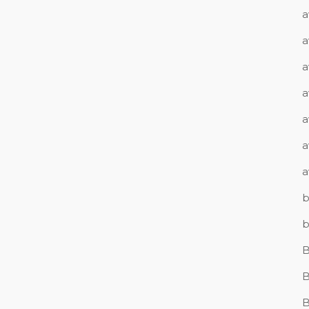
a
a
a
a
a
a
a
b
b
B
B
B