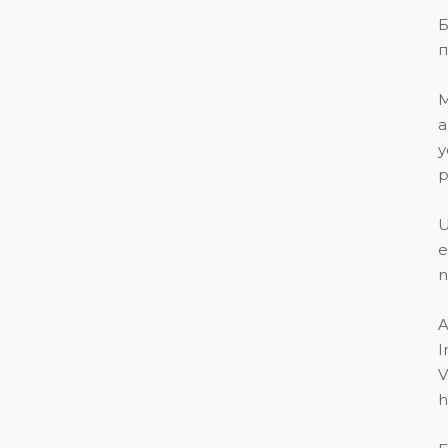
Б
п
M
a
y
p
U
e
n
A
I
V
h