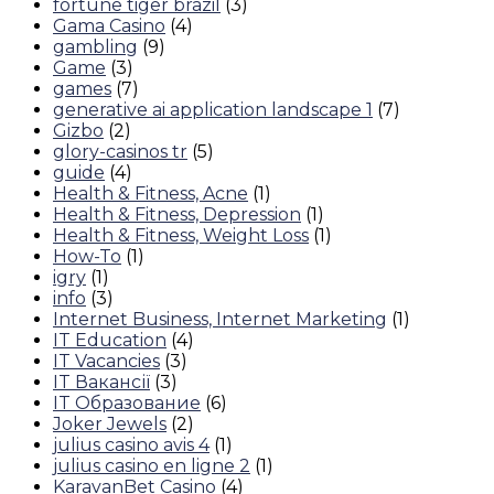
fortune tiger brazil
(3)
Gama Casino
(4)
gambling
(9)
Game
(3)
games
(7)
generative ai application landscape 1
(7)
Gizbo
(2)
glory-casinos tr
(5)
guide
(4)
Health & Fitness, Acne
(1)
Health & Fitness, Depression
(1)
Health & Fitness, Weight Loss
(1)
How-To
(1)
igry
(1)
info
(3)
Internet Business, Internet Marketing
(1)
IT Education
(4)
IT Vacancies
(3)
IT Вакансії
(3)
IT Образование
(6)
Joker Jewels
(2)
julius casino avis 4
(1)
julius casino en ligne 2
(1)
KaravanBet Casino
(4)