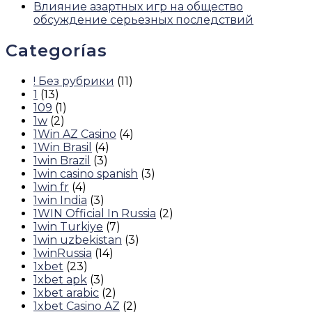
Влияние азартных игр на общество
обсуждение серьезных последствий
Categorías
! Без рубрики
(11)
1
(13)
109
(1)
1w
(2)
1Win AZ Casino
(4)
1Win Brasil
(4)
1win Brazil
(3)
1win casino spanish
(3)
1win fr
(4)
1win India
(3)
1WIN Official In Russia
(2)
1win Turkiye
(7)
1win uzbekistan
(3)
1winRussia
(14)
1xbet
(23)
1xbet apk
(3)
1xbet arabic
(2)
1xbet Casino AZ
(2)