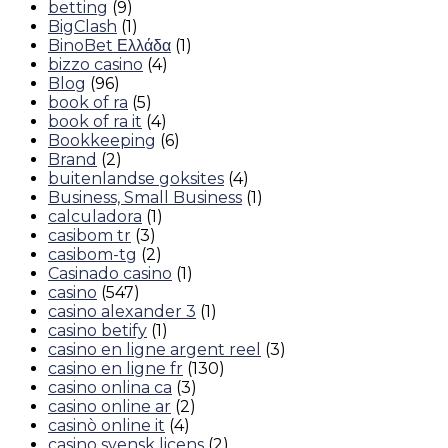
betting
(9)
BigClash
(1)
BinoBet Ελλάδα
(1)
bizzo casino
(4)
Blog
(96)
book of ra
(5)
book of ra it
(4)
Bookkeeping
(6)
Brand
(2)
buitenlandse goksites
(4)
Business, Small Business
(1)
calculadora
(1)
casibom tr
(3)
casibom-tg
(2)
Casinado casino
(1)
casino
(547)
casino alexander 3
(1)
casino betify
(1)
casino en ligne argent reel
(3)
casino en ligne fr
(130)
casino onlina ca
(3)
casino online ar
(2)
casinò online it
(4)
casino svensk licens
(2)