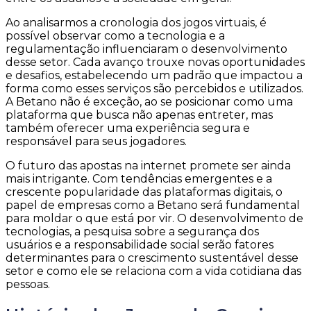
Ao analisarmos a cronologia dos jogos virtuais, é
possível observar como a tecnologia e a
regulamentação influenciaram o desenvolvimento
desse setor. Cada avanço trouxe novas oportunidades
e desafios, estabelecendo um padrão que impactou a
forma como esses serviços são percebidos e utilizados.
A Betano não é exceção, ao se posicionar como uma
plataforma que busca não apenas entreter, mas
também oferecer uma experiência segura e
responsável para seus jogadores.
O futuro das apostas na internet promete ser ainda
mais intrigante. Com tendências emergentes e a
crescente popularidade das plataformas digitais, o
papel de empresas como a Betano será fundamental
para moldar o que está por vir. O desenvolvimento de
tecnologias, a pesquisa sobre a segurança dos
usuários e a responsabilidade social serão fatores
determinantes para o crescimento sustentável desse
setor e como ele se relaciona com a vida cotidiana das
pessoas.