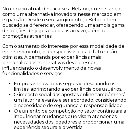
No cenário atual, destaca-se a Betano, que se lançou
como uma alternativa inovadora nesse mercado em
expansão. Desde o seu surgimento, a Betano tem
buscado se diferenciar, oferecendo uma ampla gama
de opções de jogos e apostas ao vivo, além de
promoções atraentes.
Com o aumento do interesse por essa modalidade de
entretenimento, as perspectivas para o futuro são
otimistas. A demanda por experiências mais
personalizadas e interativas deve crescer,
influenciando o desenvolvimento de novas
funcionalidades e serviços.
Empresas inovadoras seguirão desafiando os
limites, aprimorando a experiência dos usuários.
O impacto social das apostas online também será
um fator relevante a ser abordado, considerando
a necessidade de segurança e responsabilidade.
O aumento da competição no setor continuará a
impulsionar mudanças que visam atender às
necessidades dos jogadores e proporcionar uma
experiência segura e divertida.