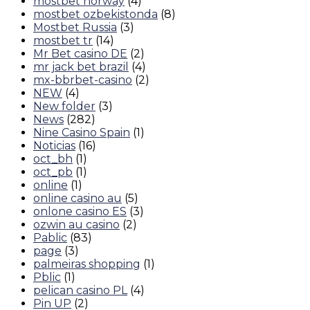
mostbet norway
(4)
mostbet ozbekistonda
(8)
Mostbet Russia
(3)
mostbet tr
(14)
Mr Bet casino DE
(2)
mr jack bet brazil
(4)
mx-bbrbet-casino
(2)
NEW
(4)
New folder
(3)
News
(282)
Nine Casino Spain
(1)
Noticias
(16)
oct_bh
(1)
oct_pb
(1)
online
(1)
online casino au
(5)
onlone casino ES
(3)
ozwin au casino
(2)
Pablic
(83)
page
(3)
palmeiras shopping
(1)
Pblic
(1)
pelican casino PL
(4)
Pin UP
(2)