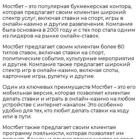
Мостбет – это популярная букмекерская контора,
которая предлагает своим клиентам широкий
спектр услуг, включая ставки на спорт, игры в
онлайн-казино и другие развлечения. Компания
была основана в 2001 году и с тех пор стала одним
из лидеров на рынке онлайн-ставок.
Мостбет предлагает своим клиентам более 80
типов ставок, включая ставки на спорт,
политические события, культурные мероприятия
и другие. Компания также предлагает широкий
спектр игр в онлайн-казино, включая слоты,
карточные игры, рулетку и другие.
Один из ключевых преимуществ Мостбет – это его
мобильная версия, которая позволяет клиентам
делать ставки и играть в онлайн-казино на любом
устройстве с интернет-каналом. Это особенно
удобно для тех, кто любит делать ставки на ходу
или в пути.
Мостбет также предлагает своим клиентам
программу лояльности, которая позволяет им