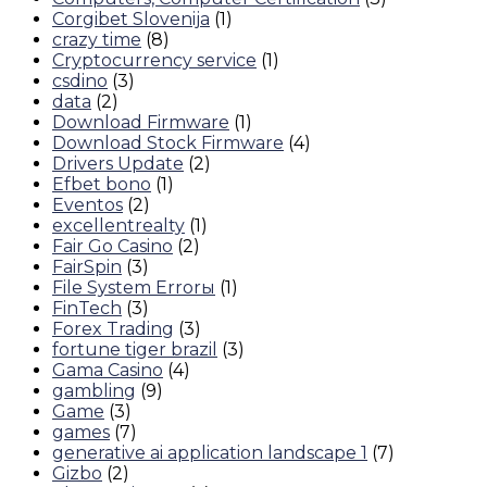
Corgibet Slovenija
(1)
crazy time
(8)
Cryptocurrency service
(1)
csdino
(3)
data
(2)
Download Firmware
(1)
Download Stock Firmware
(4)
Drivers Update
(2)
Efbet bono
(1)
Eventos
(2)
excellentrealty
(1)
Fair Go Casino
(2)
FairSpin
(3)
File System Errorы
(1)
FinTech
(3)
Forex Trading
(3)
fortune tiger brazil
(3)
Gama Casino
(4)
gambling
(9)
Game
(3)
games
(7)
generative ai application landscape 1
(7)
Gizbo
(2)