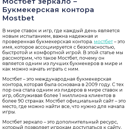
Мостбет зеркало –
Букмекерская контора
Mostbet
В мире ставок и игр, где каждый день является
новым испытанием, важна надежная и
проверенная букмекерская контора.
мостбет
– это
имя, которое ассоциируется с безопасностью,
быстротой и комфортной игрой. В этой статье мы
рассмотрим, что такое Мостбет, почему он
является одним из лучших букмекеров в мире и
как можно начать играть с ним.
Мостбет – это международная букмекерская
контора, которая была основана в 2009 году. С тех
пор она стала одним из лидеров в мире ставок и
игр, обслуживая более 1 миллиона клиентов в
более 90 странах. Мостбет официальный сайт – это
место, где можно найти все, что нужно для начала
игры.
Мостбет зеркало – это дополнительный ресурс,
который позволяет игрокам доступаться к сайту,