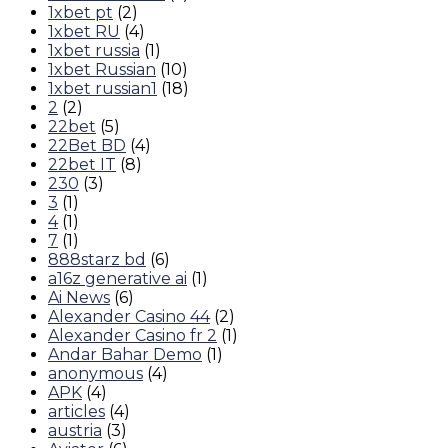
1xbet pt
(2)
1xbet RU
(4)
1xbet russia
(1)
1xbet Russian
(10)
1xbet russian1
(18)
2
(2)
22bet
(5)
22Bet BD
(4)
22bet IT
(8)
230
(3)
3
(1)
4
(1)
7
(1)
888starz bd
(6)
a16z generative ai
(1)
Ai News
(6)
Alexander Casino 44
(2)
Alexander Casino fr 2
(1)
Andar Bahar Demo
(1)
anonymous
(4)
APK
(4)
articles
(4)
austria
(3)