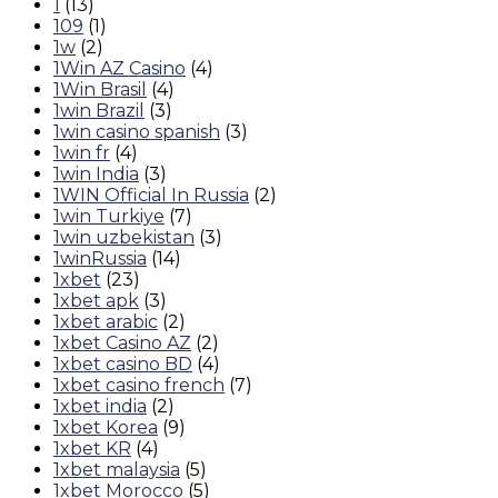
1
(13)
109
(1)
1w
(2)
1Win AZ Casino
(4)
1Win Brasil
(4)
1win Brazil
(3)
1win casino spanish
(3)
1win fr
(4)
1win India
(3)
1WIN Official In Russia
(2)
1win Turkiye
(7)
1win uzbekistan
(3)
1winRussia
(14)
1xbet
(23)
1xbet apk
(3)
1xbet arabic
(2)
1xbet Casino AZ
(2)
1xbet casino BD
(4)
1xbet casino french
(7)
1xbet india
(2)
1xbet Korea
(9)
1xbet KR
(4)
1xbet malaysia
(5)
1xbet Morocco
(5)