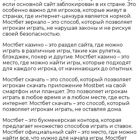
если основной сайт заблокирован в их стране. Это
особенно важно для игроков, которые живут в
странах, где интернет-цензура является нормой.
Мостбет зеркало – это способ, который позволяет
игрокам играть, не нарушая законы и не рискуя
своей безопасностью.
Мостбет казино – это раздел сайта, где можно
играть в различные игры, такие как рулетка,
блэкджек, покер и другие. Мостбет казино – это
место, где можно найти игры, которые подходят
для каждого игрока, от начинающих до опытных.
Мостбет скачать – это способ, который позволяет
игрокам скачать приложение Mostbet на свой
смартфон или планшет. Это позволяет игрокам
играть в любое время и в любом месте, где есть
интернет. Мостбет скачать – это способ, который
позволяет игрокам играть, не оставляя дома.
Мостбет – это букмекерская контора, которая
предлагает множество способов играть и ставок.
Мостбет официальный сайт – это место, где можно
найти все, что нужно для начала игры. Мостбет