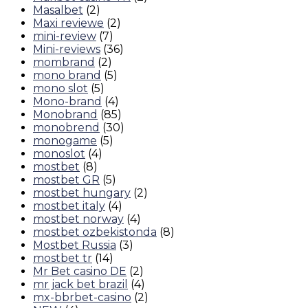
Masalbet
(2)
Maxi reviewe
(2)
mini-review
(7)
Mini-reviews
(36)
mombrand
(2)
mono brand
(5)
mono slot
(5)
Mono-brand
(4)
Monobrand
(85)
monobrend
(30)
monogame
(5)
monoslot
(4)
mostbet
(8)
mostbet GR
(5)
mostbet hungary
(2)
mostbet italy
(4)
mostbet norway
(4)
mostbet ozbekistonda
(8)
Mostbet Russia
(3)
mostbet tr
(14)
Mr Bet casino DE
(2)
mr jack bet brazil
(4)
mx-bbrbet-casino
(2)