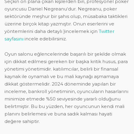
Seçkin ön plana çıkan kişilerden biri, profesyonel poker
oyuncusu Daniel Negreanu‘dur. Negreanu, poker
sektöründe meşhur bir şahıs olup, müsabaka taktikleri
üzerine birçok kitap yazmıştır. Onun eserlerini ve
yöntemlerini daha detaylı }incelemek için
Twitter
sayfasını
incele edebilirsiniz.
Oyun salonu eğlencelerinde başarılı bir şekilde olmak
için dikkat edilmesi gereken bir başka kritik husus, para
yönetimi yönetimidir. katılımcılar, belirli bir finansal
kaynak ile oynamalı ve bu mali kaynağı aşmamaya
dikkat göstermelidir. 2024 döneminde yapılan bir
inceleme, bankroll yönetiminin, oyuncuların hasarlarını
minimize etmede %50 seviyesinde yararlı olduğunu
belirtmiştir. Bu bu yüzden, her oyuncunun kendi mali
planını belirlemesi ve buna sadık kalması hayati
değere sahiptir.