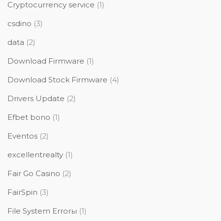
Cryptocurrency service
(1)
csdino
(3)
data
(2)
Download Firmware
(1)
Download Stock Firmware
(4)
Drivers Update
(2)
Efbet bono
(1)
Eventos
(2)
excellentrealty
(1)
Fair Go Casino
(2)
FairSpin
(3)
File System Errorы
(1)