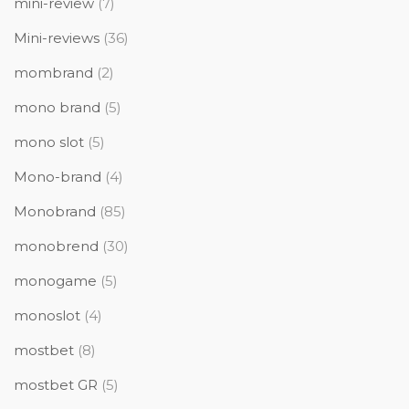
mini-review
(7)
Mini-reviews
(36)
mombrand
(2)
mono brand
(5)
mono slot
(5)
Mono-brand
(4)
Monobrand
(85)
monobrend
(30)
monogame
(5)
monoslot
(4)
mostbet
(8)
mostbet GR
(5)