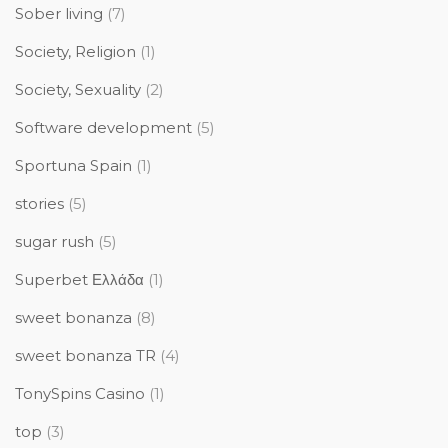
Sober living
(7)
Society, Religion
(1)
Society, Sexuality
(2)
Software development
(5)
Sportuna Spain
(1)
stories
(5)
sugar rush
(5)
Superbet Ελλάδα
(1)
sweet bonanza
(8)
sweet bonanza TR
(4)
TonySpins Casino
(1)
top
(3)