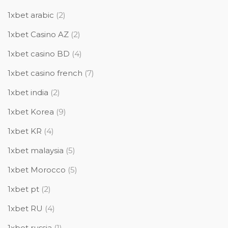
1xbet arabic
(2)
1xbet Casino AZ
(2)
1xbet casino BD
(4)
1xbet casino french
(7)
1xbet india
(2)
1xbet Korea
(9)
1xbet KR
(4)
1xbet malaysia
(5)
1xbet Morocco
(5)
1xbet pt
(2)
1xbet RU
(4)
1xbet russia
(1)