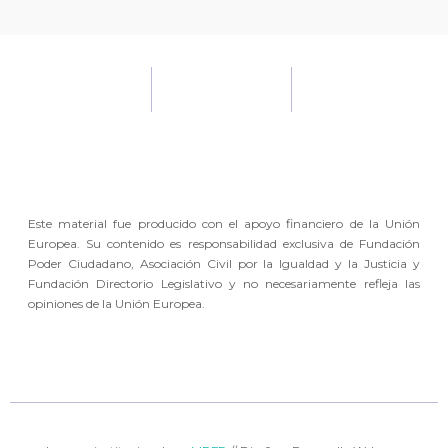
Este material fue producido con el apoyo financiero de la Unión
Europea. Su contenido es responsabilidad exclusiva de Fundación
Poder Ciudadano, Asociación Civil por la Igualdad y la Justicia y
Fundación Directorio Legislativo y no necesariamente refleja las
opiniones de la Unión Europea.