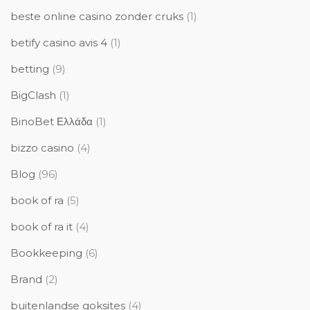
beste online casino zonder cruks
(1)
betify casino avis 4
(1)
betting
(9)
BigClash
(1)
BinoBet Ελλάδα
(1)
bizzo casino
(4)
Blog
(96)
book of ra
(5)
book of ra it
(4)
Bookkeeping
(6)
Brand
(2)
buitenlandse goksites
(4)