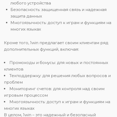
любого устройства
Безопасность: защищенная связь и надежная
защита данных
Многоязычность: доступ к играм и функциям на
многих языках
Кроме того, 1win предлагает своим клиентам ряд
дополнительных функций, включая:
Промокоды и бонусы: для новых и постоянных
клиентов
Техподдержку: для решения любых вопросов и
проблем
Мониторинг счетов: для контроля над своим
игровым процессом
Многоязычность: доступ к играм и функциям на
многих языках
В целом, 1win – это надежный и безопасный