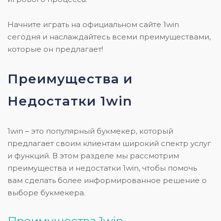
Начните играть на официальном сайте 1win
сегодня и наслаждайтесь всеми преимуществами,
которые он предлагает!
Преимущества и
Недостатки 1win
1win – это популярный букмекер, который
предлагает своим клиентам широкий спектр услуг
и функций. В этом разделе мы рассмотрим
преимущества и недостатки 1win, чтобы помочь
вам сделать более информированное решение о
выборе букмекера.