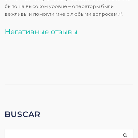
было на высоком уровне – операторы были
вежливы и помогли мне с любыми вопросами”.
Негативные отзывы
BUSCAR