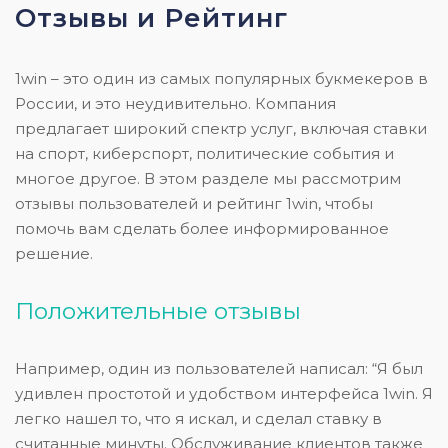
Отзывы и Рейтинг
1win – это один из самых популярных букмекеров в
России, и это неудивительно. Компания
предлагает широкий спектр услуг, включая ставки
на спорт, киберспорт, политические события и
многое другое. В этом разделе мы рассмотрим
отзывы пользователей и рейтинг 1win, чтобы
помочь вам сделать более информированное
решение.
Положительные отзывы
Например, один из пользователей написал: “Я был
удивлен простотой и удобством интерфейса 1win. Я
легко нашел то, что я искал, и сделал ставку в
считанные минуты. Обслуживание клиентов также