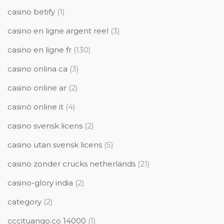
casino betify
(1)
casino en ligne argent reel
(3)
casino en ligne fr
(130)
casino onlina ca
(3)
casino online ar
(2)
casinò online it
(4)
casino svensk licens
(2)
casino utan svensk licens
(5)
casino zonder crucks netherlands
(21)
casino-glory india
(2)
category
(2)
cccituango.co 14000
(1)