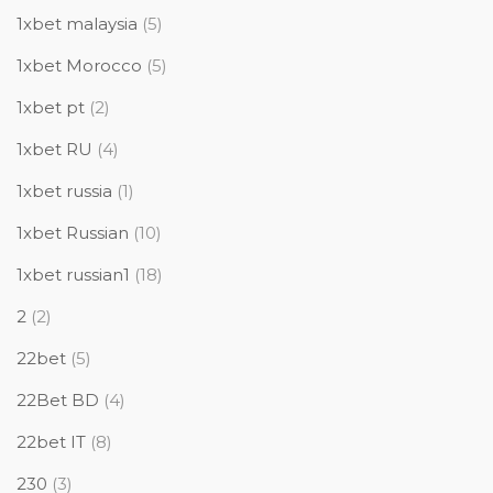
1xbet malaysia
(5)
1xbet Morocco
(5)
1xbet pt
(2)
1xbet RU
(4)
1xbet russia
(1)
1xbet Russian
(10)
1xbet russian1
(18)
2
(2)
22bet
(5)
22Bet BD
(4)
22bet IT
(8)
230
(3)