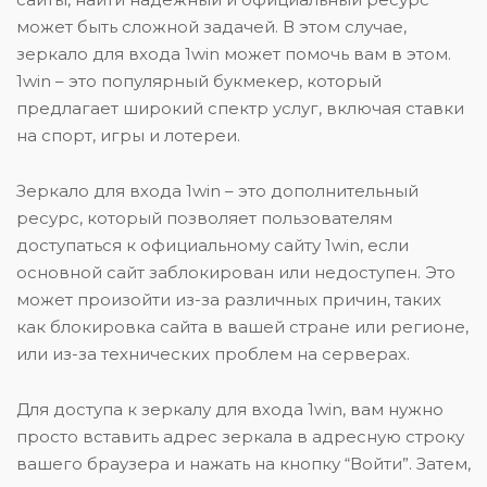
может быть сложной задачей. В этом случае,
зеркало для входа 1win может помочь вам в этом.
1win – это популярный букмекер, который
предлагает широкий спектр услуг, включая ставки
на спорт, игры и лотереи.
Зеркало для входа 1win – это дополнительный
ресурс, который позволяет пользователям
доступаться к официальному сайту 1win, если
основной сайт заблокирован или недоступен. Это
может произойти из-за различных причин, таких
как блокировка сайта в вашей стране или регионе,
или из-за технических проблем на серверах.
Для доступа к зеркалу для входа 1win, вам нужно
просто вставить адрес зеркала в адресную строку
вашего браузера и нажать на кнопку “Войти”. Затем,