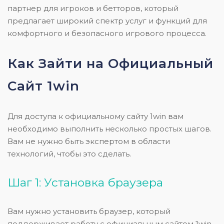
партнер для игроков и бетторов, который
предлагает широкий спектр услуг и функций для
комфортного и безопасного игрового процесса.
Как Зайти на Официальный
Сайт 1win
Для доступа к официальному сайту 1win вам
необходимо выполнить несколько простых шагов.
Вам не нужно быть экспертом в области
технологий, чтобы это сделать.
Шаг 1: Установка браузера
Вам нужно установить браузер, который
поддерживает работу с официальным сайтом 1win.