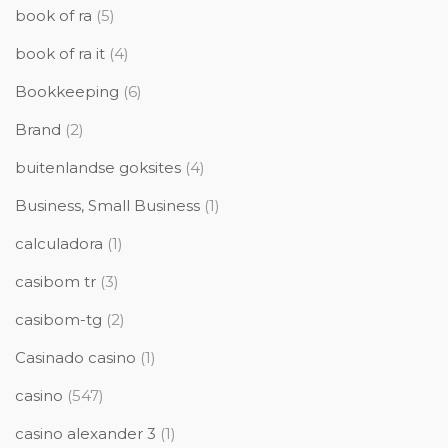
book of ra
(5)
book of ra it
(4)
Bookkeeping
(6)
Brand
(2)
buitenlandse goksites
(4)
Business, Small Business
(1)
calculadora
(1)
casibom tr
(3)
casibom-tg
(2)
Casinado casino
(1)
casino
(547)
casino alexander 3
(1)