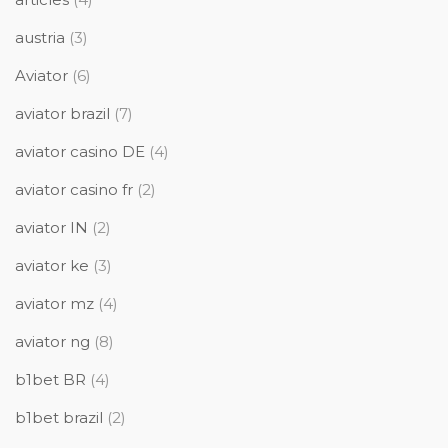
austria
(3)
Aviator
(6)
aviator brazil
(7)
aviator casino DE
(4)
aviator casino fr
(2)
aviator IN
(2)
aviator ke
(3)
aviator mz
(4)
aviator ng
(8)
b1bet BR
(4)
b1bet brazil
(2)