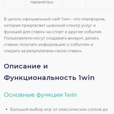
параметры.
В целом, официальный сайт 1win – это платформа,
которая предлагает широкий спектр услуг и
функций для ставок на спорт и другие события.
Пользователи могут создавать аккаунт, делать
ставки, получать информацию о событиях и
следить за результатами своих ставок.
Описание и
Функциональность 1win
Основные функции 1win
Большой выбор игр: от классических слотов до