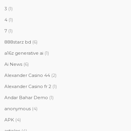
3
(1)
4
(1)
7
(1)
888starz bd
(6)
a16z generative ai
(1)
Ai News
(6)
Alexander Casino 44
(2)
Alexander Casino fr 2
(1)
Andar Bahar Demo
(1)
anonymous
(4)
APK
(4)
articles
(4)