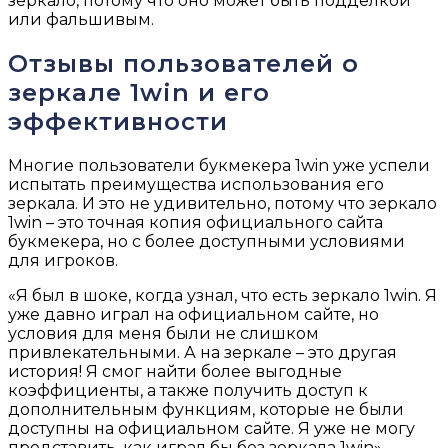
зеркало, потому что оно может быть подделкой
или фальшивым.
Отзывы пользователей о
зеркале 1win и его
эффективности
Многие пользователи букмекера 1win уже успели
испытать преимущества использования его
зеркала. И это не удивительно, потому что зеркало
1win – это точная копия официального сайта
букмекера, но с более доступными условиями
для игроков.
«Я был в шоке, когда узнал, что есть зеркало 1win. Я
уже давно играл на официальном сайте, но
условия для меня были не слишком
привлекательными. А на зеркале – это другая
история! Я смог найти более выгодные
коэффициенты, а также получить доступ к
дополнительным функциям, которые не были
доступны на официальном сайте. Я уже не могу
представить, как играл бы без зеркала 1win» –