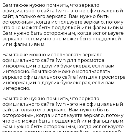
Вам также нужно помнить, что зеркало
официального сайта 1win – это не официальный
сайт, а только его зеркало. Вам нужно быть
осторожным, когда используете зеркало, потому
что оно может быть подделкой или фальшивым.
Вам нужно быть осторожным, когда используете
зеркало, потому что оно может быть подделкой
или фальшивым.
Вам также можно использовать зеркало
официального сайта 1win для просмотра
информации о других букмекерах, если вам
интересно. Вам также можно использовать
зеркало официального сайта 1win для просмотра
информации о других букмекерах, если вам
интересно.
Вам также нужно помнить, что зеркало
официального сайта 1win – это не официальный
сайт, а только его зеркало. Вам нужно быть
осторожным, когда используете зеркало, потому
что оно может быть подделкой или фальшивым.
Вам нужно быть осторожным, когда используете