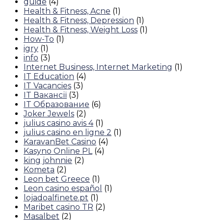
guide
(4)
Health & Fitness, Acne
(1)
Health & Fitness, Depression
(1)
Health & Fitness, Weight Loss
(1)
How-To
(1)
igry
(1)
info
(3)
Internet Business, Internet Marketing
(1)
IT Education
(4)
IT Vacancies
(3)
IT Вакансії
(3)
IT Образование
(6)
Joker Jewels
(2)
julius casino avis 4
(1)
julius casino en ligne 2
(1)
KaravanBet Casino
(4)
Kasyno Online PL
(4)
king johnnie
(2)
Kometa
(2)
Leon bet Greece
(1)
Leon casino español
(1)
lojadoalfinete.pt
(1)
Maribet casino TR
(2)
Masalbet
(2)