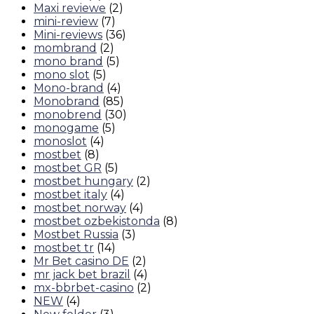
Maxi reviewe
(2)
mini-review
(7)
Mini-reviews
(36)
mombrand
(2)
mono brand
(5)
mono slot
(5)
Mono-brand
(4)
Monobrand
(85)
monobrend
(30)
monogame
(5)
monoslot
(4)
mostbet
(8)
mostbet GR
(5)
mostbet hungary
(2)
mostbet italy
(4)
mostbet norway
(4)
mostbet ozbekistonda
(8)
Mostbet Russia
(3)
mostbet tr
(14)
Mr Bet casino DE
(2)
mr jack bet brazil
(4)
mx-bbrbet-casino
(2)
NEW
(4)