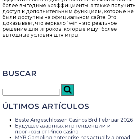
более выгодные коэффициенты, а также получить
доступ к дополнительным функциям, которые не
были доступны на официальном сайте. Это
доказывает, что зеркало 1win – это реальное
решение для игроков, которые ищут более
выгодные условия для игры.
BUSCAR
ÚLTIMOS ARTÍCULOS
Beste Angeschlossen Casinos Brd Februar 2026
Будущее азартных игр тенденции и
прогнозы от Pinco casino
MYB Gambling enterprise has actually a broad