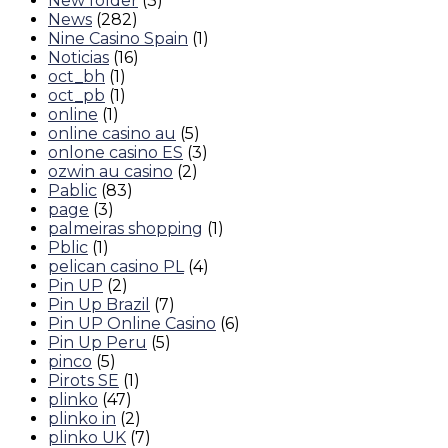
New folder
(3)
News
(282)
Nine Casino Spain
(1)
Noticias
(16)
oct_bh
(1)
oct_pb
(1)
online
(1)
online casino au
(5)
onlone casino ES
(3)
ozwin au casino
(2)
Pablic
(83)
page
(3)
palmeiras shopping
(1)
Pblic
(1)
pelican casino PL
(4)
Pin UP
(2)
Pin Up Brazil
(7)
Pin UP Online Casino
(6)
Pin Up Peru
(5)
pinco
(5)
Pirots SE
(1)
plinko
(47)
plinko in
(2)
plinko UK
(7)