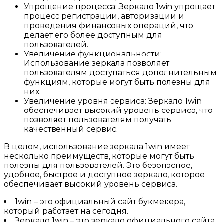
Упрощение процесса: Зеркало 1win упрощает
процесс регистрации, авторизации и
проведения финансовых операций, что
делает его более доступным для
пользователей.
Увеличение функциональности:
Использование зеркала позволяет
пользователям доступаться дополнительным
функциям, которые могут быть полезны для
них.
Увеличение уровня сервиса: Зеркало 1win
обеспечивает высокий уровень сервиса, что
позволяет пользователям получать
качественный сервис.
В целом, использование зеркала 1win имеет
несколько преимуществ, которые могут быть
полезны для пользователей. Это безопасное,
удобное, быстрое и доступное зеркало, которое
обеспечивает высокий уровень сервиса.
1win – это официальный сайт букмекера,
который работает на сегодня.
Зеркало 1win – это зеркало официального сайта,