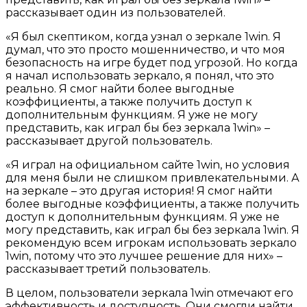
рассказывает один из пользователей.
«Я был скептиком, когда узнал о зеркале 1win. Я
думал, что это просто мошенничество, и что моя
безопасность на игре будет под угрозой. Но когда
я начал использовать зеркало, я понял, что это
реально. Я смог найти более выгодные
коэффициенты, а также получить доступ к
дополнительным функциям. Я уже не могу
представить, как играл бы без зеркала 1win» –
рассказывает другой пользователь.
«Я играл на официальном сайте 1win, но условия
для меня были не слишком привлекательными. А
на зеркале – это другая история! Я смог найти
более выгодные коэффициенты, а также получить
доступ к дополнительным функциям. Я уже не
могу представить, как играл бы без зеркала 1win. Я
рекомендую всем игрокам использовать зеркало
1win, потому что это лучшее решение для них» –
рассказывает третий пользователь.
В целом, пользователи зеркала 1win отмечают его
эффективность и доступность. Они смогли найти