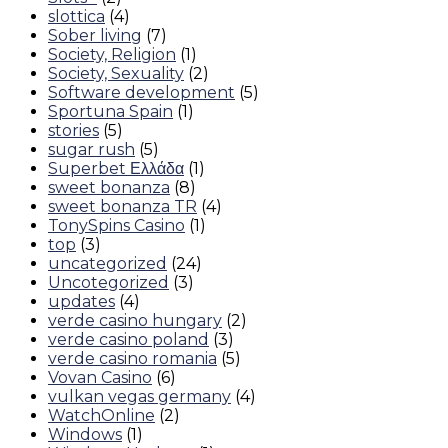
slottica
(4)
Sober living
(7)
Society, Religion
(1)
Society, Sexuality
(2)
Software development
(5)
Sportuna Spain
(1)
stories
(5)
sugar rush
(5)
Superbet Ελλάδα
(1)
sweet bonanza
(8)
sweet bonanza TR
(4)
TonySpins Casino
(1)
top
(3)
uncategorized
(24)
Uncotegorized
(3)
updates
(4)
verde casino hungary
(2)
verde casino poland
(3)
verde casino romania
(5)
Vovan Casino
(6)
vulkan vegas germany
(4)
WatchOnline
(2)
Windows
(1)