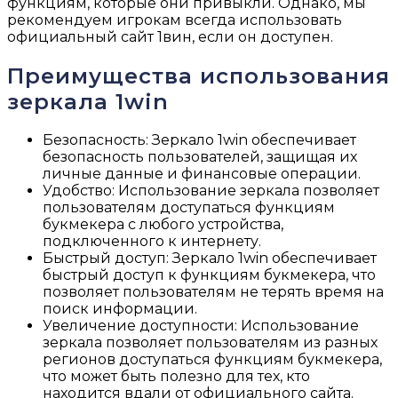
функциям, которые они привыкли. Однако, мы
рекомендуем игрокам всегда использовать
официальный сайт 1вин, если он доступен.
Преимущества использования
зеркала 1win
Безопасность: Зеркало 1win обеспечивает
безопасность пользователей, защищая их
личные данные и финансовые операции.
Удобство: Использование зеркала позволяет
пользователям доступаться функциям
букмекера с любого устройства,
подключенного к интернету.
Быстрый доступ: Зеркало 1win обеспечивает
быстрый доступ к функциям букмекера, что
позволяет пользователям не терять время на
поиск информации.
Увеличение доступности: Использование
зеркала позволяет пользователям из разных
регионов доступаться функциям букмекера,
что может быть полезно для тех, кто
находится вдали от официального сайта.