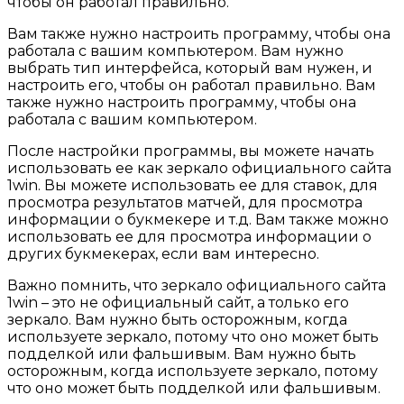
чтобы он работал правильно.
Вам также нужно настроить программу, чтобы она
работала с вашим компьютером. Вам нужно
выбрать тип интерфейса, который вам нужен, и
настроить его, чтобы он работал правильно. Вам
также нужно настроить программу, чтобы она
работала с вашим компьютером.
После настройки программы, вы можете начать
использовать ее как зеркало официального сайта
1win. Вы можете использовать ее для ставок, для
просмотра результатов матчей, для просмотра
информации о букмекере и т.д. Вам также можно
использовать ее для просмотра информации о
других букмекерах, если вам интересно.
Важно помнить, что зеркало официального сайта
1win – это не официальный сайт, а только его
зеркало. Вам нужно быть осторожным, когда
используете зеркало, потому что оно может быть
подделкой или фальшивым. Вам нужно быть
осторожным, когда используете зеркало, потому
что оно может быть подделкой или фальшивым.