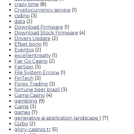
crazy time
(8)
Cryptocurrency service
(1)
csdino
(3)
data
(2)
Download Firmware
(1)
Download Stock Firmware
(4)
Drivers Update
(2)
Efbet bono
(1)
Eventos
(2)
excellentrealty
(1)
Fair Go Casino
(2)
FairSpin
(3)
File System Errorы
(1)
FinTech
(3)
Forex Trading
(3)
fortune tiger brazil
(3)
Gama Casino
(4)
gambling
(9)
Game
(3)
games
(7)
generative ai application landscape 1
(7)
Gizbo
(2)
glory-casinos tr
(5)