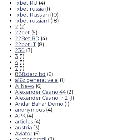
1xbet RU
(4)
1xbet russia
(1)
1xbet Russian
(10)
1xbet russian1
(18)
2
(2)
22bet
(5)
22Bet BD
(4)
22bet IT
(8)
230
(3)
3
(1)
4
(1)
7
(1)
888starz bd
(6)
a16z generative ai
(1)
Ai News
(6)
Alexander Casino 44
(2)
Alexander Casino fr 2
(1)
Andar Bahar Demo
(1)
anonymous
(4)
APK
(4)
articles
(4)
austria
(3)
Aviator
(6)
aviator brazil
(7)