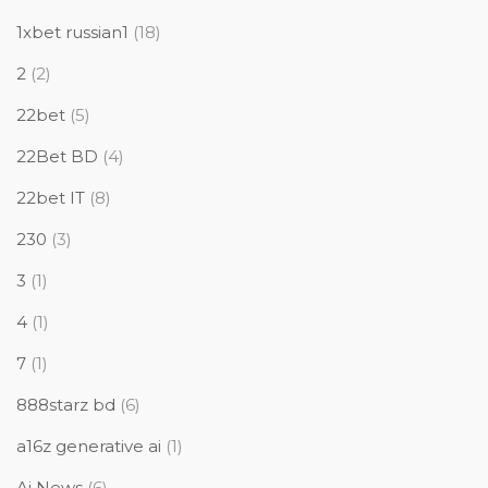
1xbet russian1
(18)
2
(2)
22bet
(5)
22Bet BD
(4)
22bet IT
(8)
230
(3)
3
(1)
4
(1)
7
(1)
888starz bd
(6)
a16z generative ai
(1)
Ai News
(6)