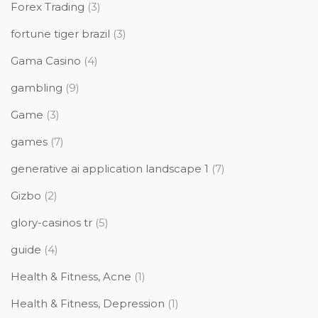
Forex Trading
(3)
fortune tiger brazil
(3)
Gama Casino
(4)
gambling
(9)
Game
(3)
games
(7)
generative ai application landscape 1
(7)
Gizbo
(2)
glory-casinos tr
(5)
guide
(4)
Health & Fitness, Acne
(1)
Health & Fitness, Depression
(1)