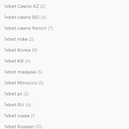
1xbet Casino AZ
(2)
1xbet casino BD
(4)
1xbet casino french
(7)
1xbet india
(2)
1xbet Korea
(9)
1xbet KR
(4)
1xbet malaysia
(5)
1xbet Morocco
(5)
1xbet pt
(2)
1xbet RU
(4)
1xbet russia
(1)
1xbet Russian
(10)