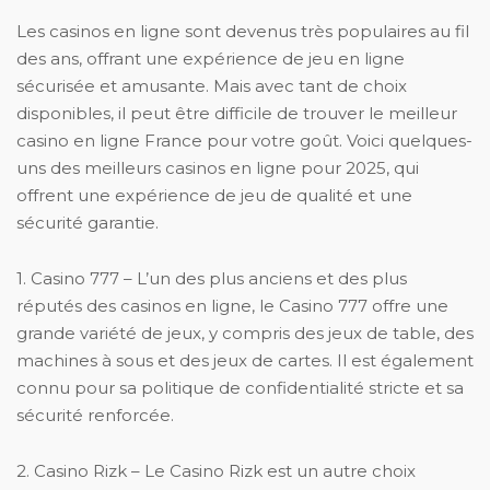
Les casinos en ligne sont devenus très populaires au fil
des ans, offrant une expérience de jeu en ligne
sécurisée et amusante. Mais avec tant de choix
disponibles, il peut être difficile de trouver le meilleur
casino en ligne France pour votre goût. Voici quelques-
uns des meilleurs casinos en ligne pour 2025, qui
offrent une expérience de jeu de qualité et une
sécurité garantie.
1. Casino 777 – L’un des plus anciens et des plus
réputés des casinos en ligne, le Casino 777 offre une
grande variété de jeux, y compris des jeux de table, des
machines à sous et des jeux de cartes. Il est également
connu pour sa politique de confidentialité stricte et sa
sécurité renforcée.
2. Casino Rizk – Le Casino Rizk est un autre choix