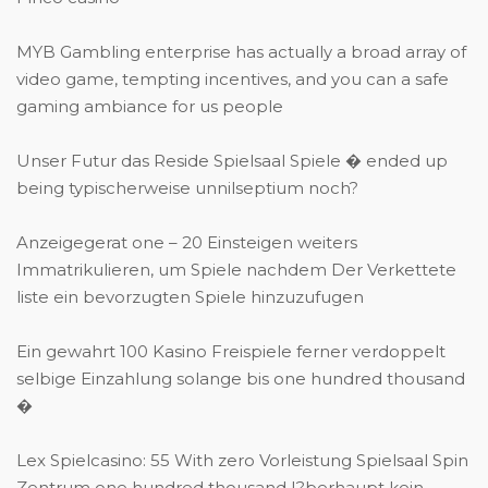
MYB Gambling enterprise has actually a broad array of
video game, tempting incentives, and you can a safe
gaming ambiance for us people
Unser Futur das Reside Spielsaal Spiele � ended up
being typischerweise unnilseptium noch?
Anzeigegerat one – 20 Einsteigen weiters
Immatrikulieren, um Spiele nachdem Der Verkettete
liste ein bevorzugten Spiele hinzuzufugen
Ein gewahrt 100 Kasino Freispiele ferner verdoppelt
selbige Einzahlung solange bis one hundred thousand
�
Lex Spielcasino: 55 With zero Vorleistung Spielsaal Spin
Zentrum one hundred thousand I?berhaupt kein