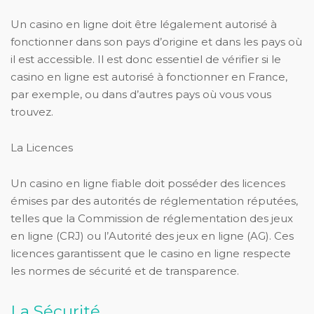
Un casino en ligne doit être légalement autorisé à
fonctionner dans son pays d’origine et dans les pays où
il est accessible. Il est donc essentiel de vérifier si le
casino en ligne est autorisé à fonctionner en France,
par exemple, ou dans d’autres pays où vous vous
trouvez.
La Licences
Un casino en ligne fiable doit posséder des licences
émises par des autorités de réglementation réputées,
telles que la Commission de réglementation des jeux
en ligne (CRJ) ou l’Autorité des jeux en ligne (AG). Ces
licences garantissent que le casino en ligne respecte
les normes de sécurité et de transparence.
La Sécurité