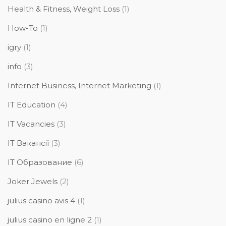
Health & Fitness, Weight Loss
(1)
How-To
(1)
igry
(1)
info
(3)
Internet Business, Internet Marketing
(1)
IT Education
(4)
IT Vacancies
(3)
IT Вакансії
(3)
IT Образование
(6)
Joker Jewels
(2)
julius casino avis 4
(1)
julius casino en ligne 2
(1)