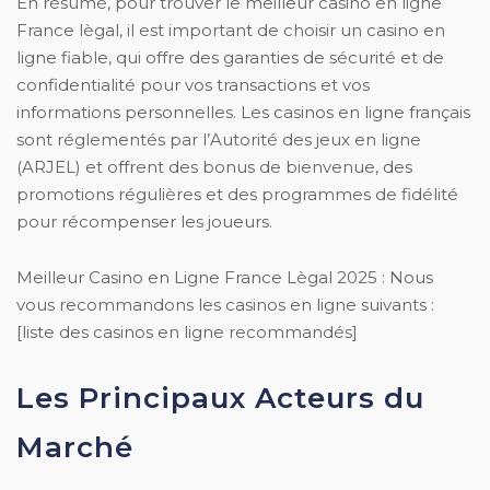
En résumé, pour trouver le meilleur casino en ligne
France lègal, il est important de choisir un casino en
ligne fiable, qui offre des garanties de sécurité et de
confidentialité pour vos transactions et vos
informations personnelles. Les casinos en ligne français
sont réglementés par l’Autorité des jeux en ligne
(ARJEL) et offrent des bonus de bienvenue, des
promotions régulières et des programmes de fidélité
pour récompenser les joueurs.
Meilleur Casino en Ligne France Lègal 2025 : Nous
vous recommandons les casinos en ligne suivants :
[liste des casinos en ligne recommandés]
Les Principaux Acteurs du
Marché