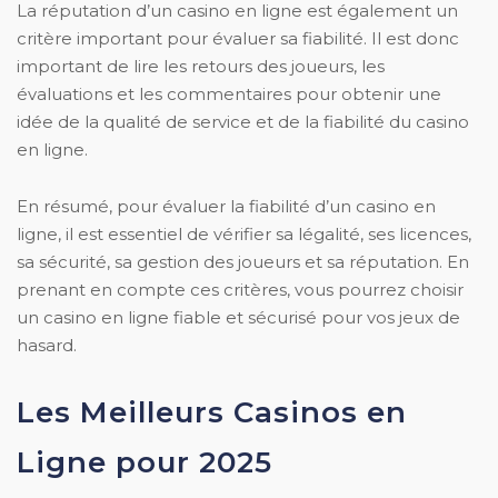
La réputation d’un casino en ligne est également un
critère important pour évaluer sa fiabilité. Il est donc
important de lire les retours des joueurs, les
évaluations et les commentaires pour obtenir une
idée de la qualité de service et de la fiabilité du casino
en ligne.
En résumé, pour évaluer la fiabilité d’un casino en
ligne, il est essentiel de vérifier sa légalité, ses licences,
sa sécurité, sa gestion des joueurs et sa réputation. En
prenant en compte ces critères, vous pourrez choisir
un casino en ligne fiable et sécurisé pour vos jeux de
hasard.
Les Meilleurs Casinos en
Ligne pour 2025