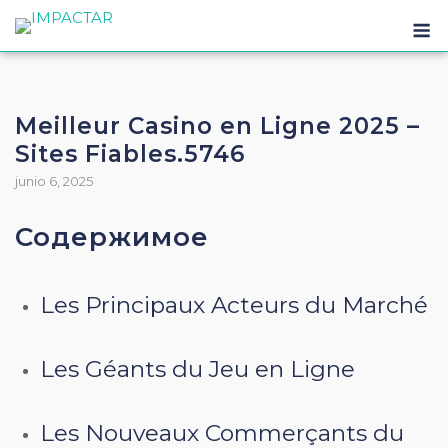
Meilleur Casino en Ligne 2025 –
Sites Fiables.5746
junio 6, 2025
Содержимое
Les Principaux Acteurs du Marché
Les Géants du Jeu en Ligne
Les Nouveaux Commerçants du