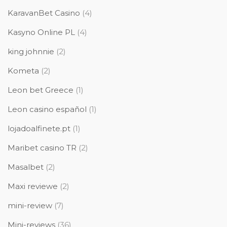
KaravanBet Casino
(4)
Kasyno Online PL
(4)
king johnnie
(2)
Kometa
(2)
Leon bet Greece
(1)
Leon casino español
(1)
lojadoalfinete.pt
(1)
Maribet casino TR
(2)
Masalbet
(2)
Maxi reviewe
(2)
mini-review
(7)
Mini-reviews
(36)