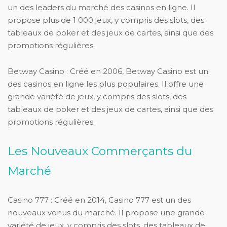
un des leaders du marché des casinos en ligne. Il
propose plus de 1 000 jeux, y compris des slots, des
tableaux de poker et des jeux de cartes, ainsi que des
promotions régulières.
Betway Casino : Créé en 2006, Betway Casino est un
des casinos en ligne les plus populaires. Il offre une
grande variété de jeux, y compris des slots, des
tableaux de poker et des jeux de cartes, ainsi que des
promotions régulières.
Les Nouveaux Commerçants du
Marché
Casino 777 : Créé en 2014, Casino 777 est un des
nouveaux venus du marché. Il propose une grande
variété de jeux, y compris des slots, des tableaux de