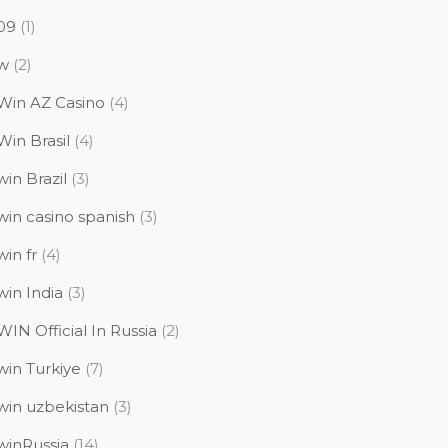
09
(1)
w
(2)
Win AZ Casino
(4)
Win Brasil
(4)
win Brazil
(3)
win casino spanish
(3)
win fr
(4)
win India
(3)
WIN Official In Russia
(2)
win Turkiye
(7)
win uzbekistan
(3)
winRussia
(14)