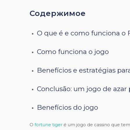
Содержимое
O que é e como funciona o 
Como funciona o jogo
Benefícios e estratégias par
Conclusão: um jogo de azar 
Benefícios do jogo
O
fortune tiger
é um jogo de cassino que tem