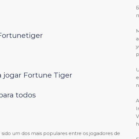
Б
п
M
Fortunetiger
a
y
p
U
a jogar Fortune Tiger
e
n
para todos
A
I
V
h
 sido um dos mais populares entre os jogadores de