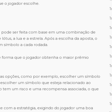
e o jogador escolhe.
1
1
1
e pode ser feita com base em uma combinação de
1
lótus, a lua e a estrela. Após a escolha da aposta, o
m símbolo a cada rodada.
1
1
de forma que o jogador obtenha o maior prêmio
1
1
árias opções, como por exemplo, escolher um símbolo
u escolher um símbolo que esteja relacionado ao
1
o tem um risco e uma recompensa associada, o que
1
1
e com a estratégia, exigindo do jogador uma boa