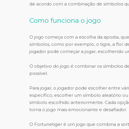
de acordo com a combinação de símbolos qu
Como funciona o jogo
O jogo começa com a escolha da aposta, qu
símbolos, como por exemplo, o tigre, a flor de 
jogador pode começar a jogar, escolhendo u
O objetivo do jogo é combinar os símbolos 
possível.
Para jogar, o jogador pode escolher entre v
específico, escolher um símbolo aleatório o
símbolo escolhido anteriormente. Cada opçã
torna o jogo mais emocionante e desafiador.
O Fortunetiger é um jogo que combina a sort