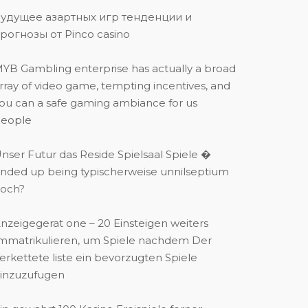
удущее азартных игр тенденции и
рогнозы от Pinco casino
YB Gambling enterprise has actually a broad
rray of video game, tempting incentives, and
ou can a safe gaming ambiance for us
eople
nser Futur das Reside Spielsaal Spiele �
nded up being typischerweise unnilseptium
och?
nzeigegerat one – 20 Einsteigen weiters
mmatrikulieren, um Spiele nachdem Der
erkettete liste ein bevorzugten Spiele
inzuzufugen