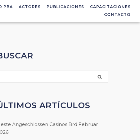
O PBA
ACTORES
PUBLICACIONES
CAPACITACIONES
CONTACTO
BUSCAR
ÚLTIMOS ARTÍCULOS
este Angeschlossen Casinos Brd Februar
026