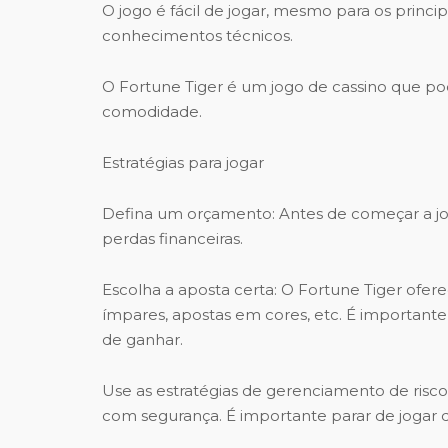
O jogo é fácil de jogar, mesmo para os princip
conhecimentos técnicos.
O Fortune Tiger é um jogo de cassino que pode 
comodidade.
Estratégias para jogar
Defina um orçamento: Antes de começar a jog
perdas financeiras.
Escolha a aposta certa: O Fortune Tiger ofere
ímpares, apostas em cores, etc. É important
de ganhar.
Use as estratégias de gerenciamento de risc
com segurança. É importante parar de jogar 