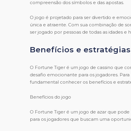
compreensão dos símbolos e das apostas.
O jogo é projetado para ser divertido e emo
única e atraente. Com sua combinação de sor
ser jogado por pessoas de todas as idades e h
Benefícios e estratégias
O Fortune Tiger é um jogo de cassino que co
desafio emocionante para os jogadores. Para
fundamental conhecer os benefícios e estraté
Benefícios do jogo
O Fortune Tiger é um jogo de azar que pode
para os jogadores que buscam uma oportunid