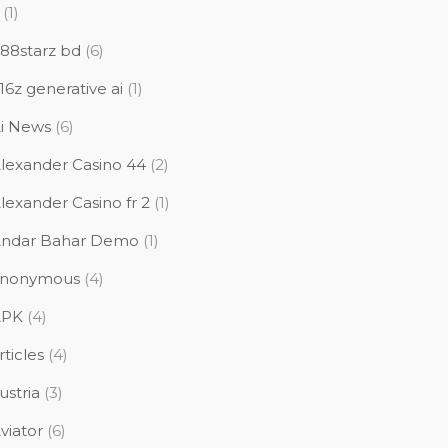
(1)
88starz bd
(6)
16z generative ai
(1)
i News
(6)
lexander Casino 44
(2)
lexander Casino fr 2
(1)
ndar Bahar Demo
(1)
nonymous
(4)
APK
(4)
rticles
(4)
ustria
(3)
viator
(6)