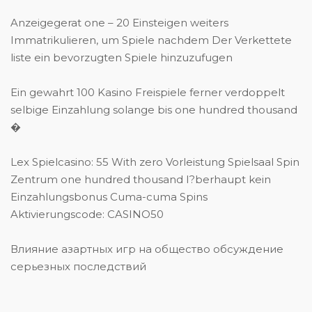
Anzeigegerat one – 20 Einsteigen weiters
Immatrikulieren, um Spiele nachdem Der Verkettete
liste ein bevorzugten Spiele hinzuzufugen
Ein gewahrt 100 Kasino Freispiele ferner verdoppelt
selbige Einzahlung solange bis one hundred thousand
�
Lex Spielcasino: 55 With zero Vorleistung Spielsaal Spin
Zentrum one hundred thousand I?berhaupt kein
Einzahlungsbonus Cuma-cuma Spins
Aktivierungscode: CASINO50
Влияние азартных игр на общество обсуждение
серьезных последствий