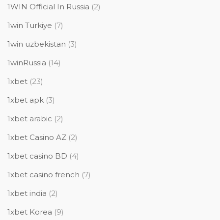
1WIN Official In Russia
(2)
1win Turkiye
(7)
1win uzbekistan
(3)
1winRussia
(14)
1xbet
(23)
1xbet apk
(3)
1xbet arabic
(2)
1xbet Casino AZ
(2)
1xbet casino BD
(4)
1xbet casino french
(7)
1xbet india
(2)
1xbet Korea
(9)