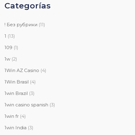
Categorías
! Без рубрики
(11)
1
(13)
109
(1)
1w
(2)
1Win AZ Casino
(4)
1Win Brasil
(4)
1win Brazil
(3)
1win casino spanish
(3)
1win fr
(4)
1win India
(3)