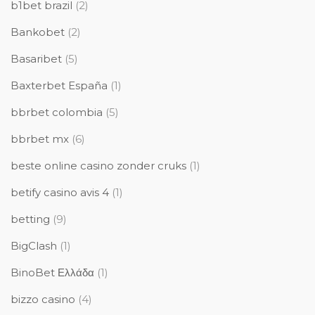
b1bet brazil
(2)
Bankobet
(2)
Basaribet
(5)
Baxterbet España
(1)
bbrbet colombia
(5)
bbrbet mx
(6)
beste online casino zonder cruks
(1)
betify casino avis 4
(1)
betting
(9)
BigClash
(1)
BinoBet Ελλάδα
(1)
bizzo casino
(4)