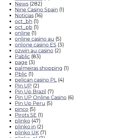
News
(282)
Nine Casino Spain
(1)
Noticias
(16)
oct_bh
(1)
oct_pb
(1)
online
(1)
online casino au
(5)
onlone casino ES
(3)
ozwin au casino
(2)
Pablic
(83)
page
(3)
palmeiras shopping
(1)
Pblic
(1)
pelican casino PL
(4)
Pin UP
(2)
Pin Up Brazil
(7)
Pin UP Online Casino
(6)
Pin Up Peru
(5)
pinco
(5)
Pirots SE
(1)
plinko
(47)
plinko in
(2)
plinko UK
(7)