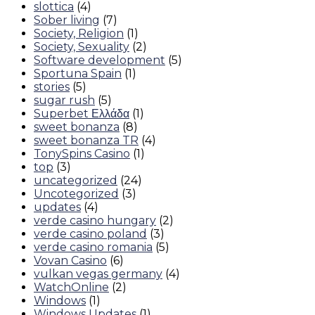
slottica
(4)
Sober living
(7)
Society, Religion
(1)
Society, Sexuality
(2)
Software development
(5)
Sportuna Spain
(1)
stories
(5)
sugar rush
(5)
Superbet Ελλάδα
(1)
sweet bonanza
(8)
sweet bonanza TR
(4)
TonySpins Casino
(1)
top
(3)
uncategorized
(24)
Uncotegorized
(3)
updates
(4)
verde casino hungary
(2)
verde casino poland
(3)
verde casino romania
(5)
Vovan Casino
(6)
vulkan vegas germany
(4)
WatchOnline
(2)
Windows
(1)
Windows Updates
(1)