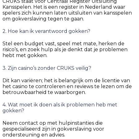
CRUKS staat voor Centraal Register Uitsluiting
Kansspelen. Het is een register in Nederland waar
spelers zich kunnen laten uitsluiten van kansspelen
om gokverslaving tegen te gaan.
2. Hoe kan ik verantwoord gokken?
Stel een budget vast, speel met mate, herken de
risico’s, en zoek hulp als je denkt dat je problemen
hebt met gokken.
3. Zijn casino’s zonder CRUKS veilig?
Dit kan variëren; het is belangrijk om de licentie van
het casino te controleren en reviews te lezen om de
betrouwbaarheid te waarborgen.
4. Wat moet ik doen als ik problemen heb met
gokken?
Neem contact op met hulpinstanties die
gespecialiseerd zijn in gokverslaving voor
ondersteuning en advies.