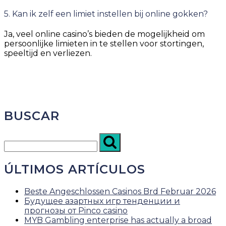
5. Kan ik zelf een limiet instellen bij online gokken?
Ja, veel online casino’s bieden de mogelijkheid om
persoonlijke limieten in te stellen voor stortingen,
speeltijd en verliezen.
BUSCAR
ÚLTIMOS ARTÍCULOS
Beste Angeschlossen Casinos Brd Februar 2026
Будущее азартных игр тенденции и
прогнозы от Pinco casino
MYB Gambling enterprise has actually a broad