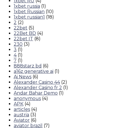
1xbet RU
(4)
1xbet russia
(1)
1xbet Russian
(10)
1xbet russian1
(18)
2
(2)
22bet
(5)
22Bet BD
(4)
22bet IT
(8)
230
(3)
3
(1)
4
(1)
7
(1)
888starz bd
(6)
a16z generative ai
(1)
Ai News
(6)
Alexander Casino 44
(2)
Alexander Casino fr 2
(1)
Andar Bahar Demo
(1)
anonymous
(4)
APK
(4)
articles
(4)
austria
(3)
Aviator
(6)
aviator brazil
(7)