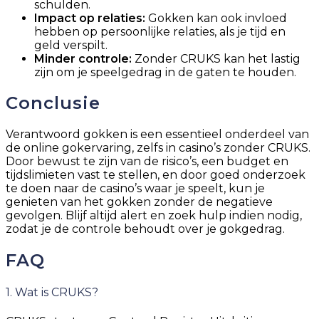
schulden.
Impact op relaties:
Gokken kan ook invloed
hebben op persoonlijke relaties, als je tijd en
geld verspilt.
Minder controle:
Zonder CRUKS kan het lastig
zijn om je speelgedrag in de gaten te houden.
Conclusie
Verantwoord gokken is een essentieel onderdeel van
de online gokervaring, zelfs in casino’s zonder CRUKS.
Door bewust te zijn van de risico’s, een budget en
tijdslimieten vast te stellen, en door goed onderzoek
te doen naar de casino’s waar je speelt, kun je
genieten van het gokken zonder de negatieve
gevolgen. Blijf altijd alert en zoek hulp indien nodig,
zodat je de controle behoudt over je gokgedrag.
FAQ
1. Wat is CRUKS?