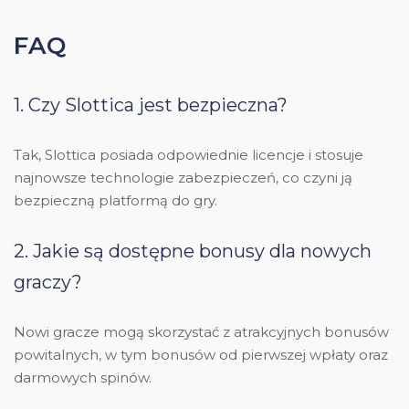
FAQ
1. Czy Slottica jest bezpieczna?
Tak, Slottica posiada odpowiednie licencje i stosuje
najnowsze technologie zabezpieczeń, co czyni ją
bezpieczną platformą do gry.
2. Jakie są dostępne bonusy dla nowych
graczy?
Nowi gracze mogą skorzystać z atrakcyjnych bonusów
powitalnych, w tym bonusów od pierwszej wpłaty oraz
darmowych spinów.