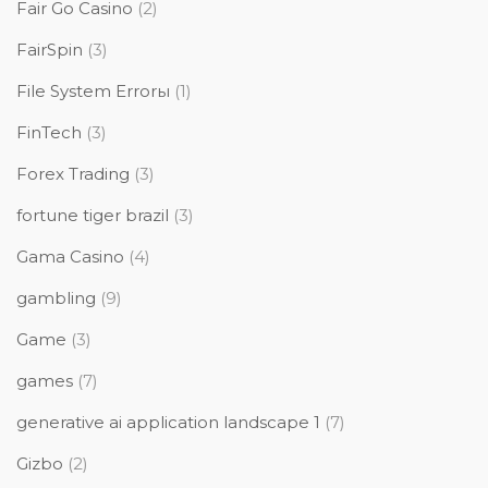
Fair Go Casino
(2)
FairSpin
(3)
File System Errorы
(1)
FinTech
(3)
Forex Trading
(3)
fortune tiger brazil
(3)
Gama Casino
(4)
gambling
(9)
Game
(3)
games
(7)
generative ai application landscape 1
(7)
Gizbo
(2)