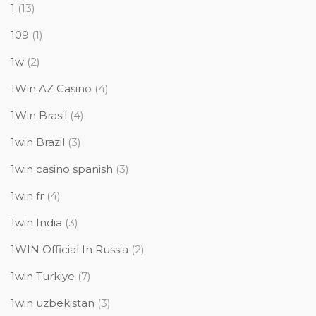
1
(13)
109
(1)
1w
(2)
1Win AZ Casino
(4)
1Win Brasil
(4)
1win Brazil
(3)
1win casino spanish
(3)
1win fr
(4)
1win India
(3)
1WIN Official In Russia
(2)
1win Turkiye
(7)
1win uzbekistan
(3)