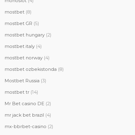
monoslot
(4)
mostbet
(8)
mostbet GR
(5)
mostbet hungary
(2)
mostbet italy
(4)
mostbet norway
(4)
mostbet ozbekistonda
(8)
Mostbet Russia
(3)
mostbet tr
(14)
Mr Bet casino DE
(2)
mr jack bet brazil
(4)
mx-bbrbet-casino
(2)