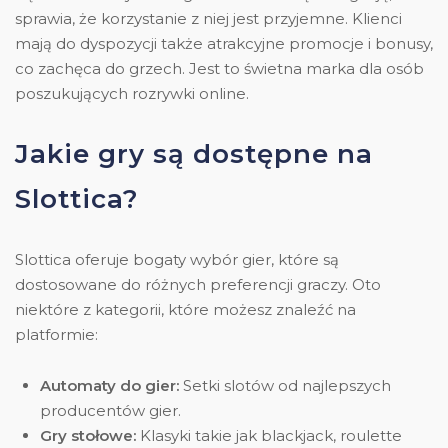
sprawia, że korzystanie z niej jest przyjemne. Klienci
mają do dyspozycji także atrakcyjne promocje i bonusy,
co zachęca do grzech. Jest to świetna marka dla osób
poszukujących rozrywki online.
Jakie gry są dostępne na
Slottica?
Slottica oferuje bogaty wybór gier, które są
dostosowane do różnych preferencji graczy. Oto
niektóre z kategorii, które możesz znaleźć na
platformie:
Automaty do gier:
Setki slotów od najlepszych
producentów gier.
Gry stołowe:
Klasyki takie jak blackjack, roulette