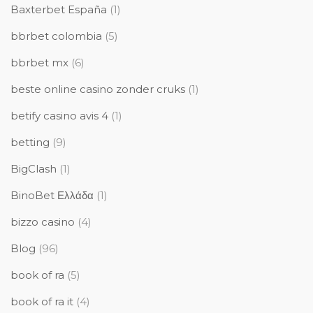
Baxterbet España
(1)
bbrbet colombia
(5)
bbrbet mx
(6)
beste online casino zonder cruks
(1)
betify casino avis 4
(1)
betting
(9)
BigClash
(1)
BinoBet Ελλάδα
(1)
bizzo casino
(4)
Blog
(96)
book of ra
(5)
book of ra it
(4)