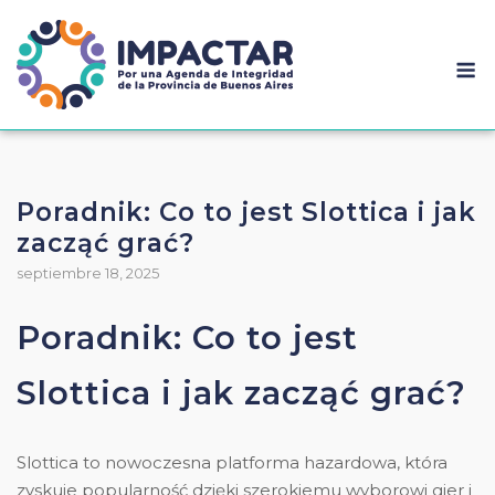
Poradnik: Co to jest Slottica i jak
zacząć grać?
septiembre 18, 2025
Poradnik: Co to jest
Slottica i jak zacząć grać?
Slottica to nowoczesna platforma hazardowa, która
zyskuje popularność dzięki szerokiemu wyborowi gier i