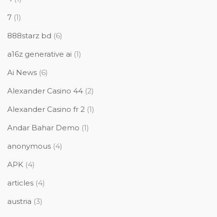
7
(1)
888starz bd
(6)
a16z generative ai
(1)
Ai News
(6)
Alexander Casino 44
(2)
Alexander Casino fr 2
(1)
Andar Bahar Demo
(1)
anonymous
(4)
APK
(4)
articles
(4)
austria
(3)