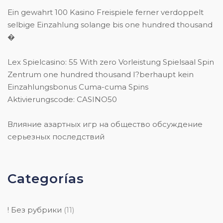
Ein gewahrt 100 Kasino Freispiele ferner verdoppelt
selbige Einzahlung solange bis one hundred thousand
�
Lex Spielcasino: 55 With zero Vorleistung Spielsaal Spin
Zentrum one hundred thousand I?berhaupt kein
Einzahlungsbonus Cuma-cuma Spins
Aktivierungscode: CASINO50
Влияние азартных игр на общество обсуждение
серьезных последствий
Categorías
! Без рубрики
(11)