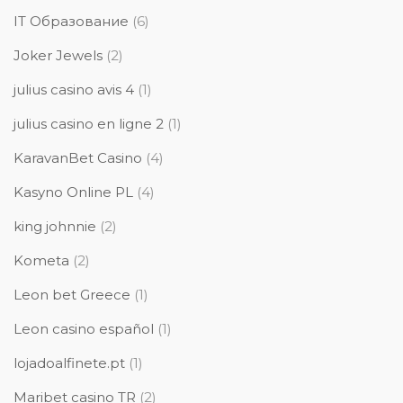
IT Образование
(6)
Joker Jewels
(2)
julius casino avis 4
(1)
julius casino en ligne 2
(1)
KaravanBet Casino
(4)
Kasyno Online PL
(4)
king johnnie
(2)
Kometa
(2)
Leon bet Greece
(1)
Leon casino español
(1)
lojadoalfinete.pt
(1)
Maribet casino TR
(2)