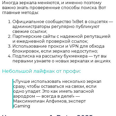
Иногда зеркала меняются, и именно поэтому
важно знать проверенные способы поиска. Вот
главные методы:
Официальное сообщество 1xBet в соцсетях —
администраторы регулярно публикуют
свежие ссылки;
Партнерские сайты с надежной репутацией
и ежедневной проверкой ссылок;
Использование прокси и VPN для обхода
блокировок, если зеркало недоступно;
Подписка на рассылку букмекера — тут вы
первыми узнаете о новых зеркалах и акциях.
Небольшой лайфхак от профи:
«Лучше использовать несколько зеркал
сразу, чтобы оставаться на связи, если
одно упадет. Это как иметь запасной
аэродром — всегда в деле!» —
Максимилиан Алфимов, эксперт
iGaming