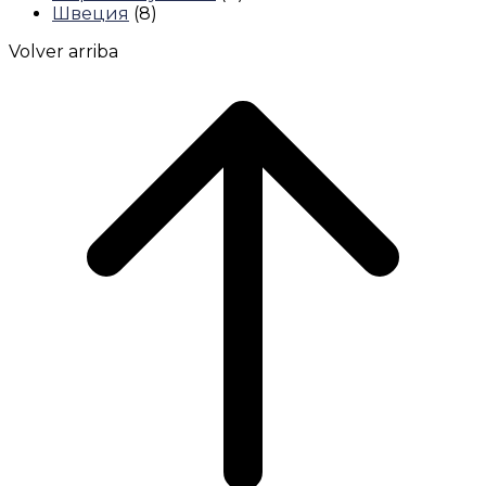
Швеция
(8)
Volver arriba