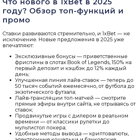
Что нового в 1xBet в 2025
году? Обзор топ-функций и
промо
Ставки развиваются стремительно, и 1xBet — не
исключение. Новые предложения в 2025 уже
впечатляют:
Эксклюзивные бонусы — приветственные
фриспины в слотах Book of Legends, 150% на
первый депозит и кэшбэк до 12% каждый
день;
Улучшенная линия лайв-ставок — теперь до
50 тысяч событий ежемесячно, от футбола до
экзотического футзала;
Лайв-трансляции топ-матчей — смотрите
прямые эфиры внутри сайта, не отрываясь от
ставок;
Продвинутые игры с дилером в реальном
времени — от классики рулетки до
мультистол покера;
Удобные методы вывода — криптовалюты,
электронные кошельки и банковские