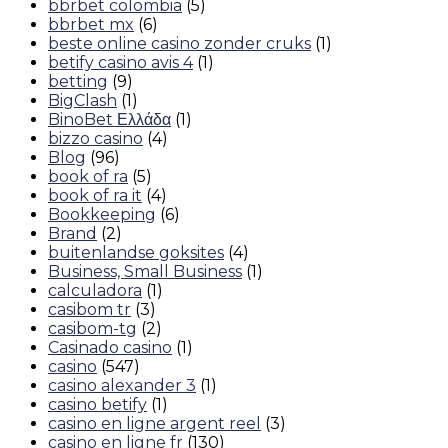
bbrbet colombia
(5)
bbrbet mx
(6)
beste online casino zonder cruks
(1)
betify casino avis 4
(1)
betting
(9)
BigClash
(1)
BinoBet Ελλάδα
(1)
bizzo casino
(4)
Blog
(96)
book of ra
(5)
book of ra it
(4)
Bookkeeping
(6)
Brand
(2)
buitenlandse goksites
(4)
Business, Small Business
(1)
calculadora
(1)
casibom tr
(3)
casibom-tg
(2)
Casinado casino
(1)
casino
(547)
casino alexander 3
(1)
casino betify
(1)
casino en ligne argent reel
(3)
casino en ligne fr
(130)