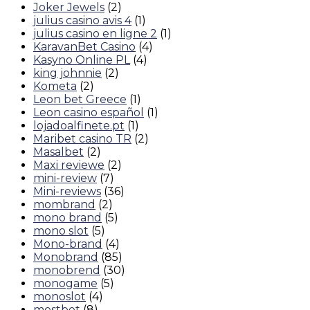
Joker Jewels
(2)
julius casino avis 4
(1)
julius casino en ligne 2
(1)
KaravanBet Casino
(4)
Kasyno Online PL
(4)
king johnnie
(2)
Kometa
(2)
Leon bet Greece
(1)
Leon casino español
(1)
lojadoalfinete.pt
(1)
Maribet casino TR
(2)
Masalbet
(2)
Maxi reviewe
(2)
mini-review
(7)
Mini-reviews
(36)
mombrand
(2)
mono brand
(5)
mono slot
(5)
Mono-brand
(4)
Monobrand
(85)
monobrend
(30)
monogame
(5)
monoslot
(4)
mostbet
(8)