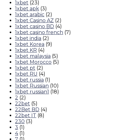
1xbet
(23)
1xbet apk
(3)
1xbet arabic
(2)
1xbet Casino AZ
(2)
1xbet casino BD
(4)
1xbet casino french
(7)
1xbet india
(2)
1xbet Korea
(9)
1xbet KR
(4)
1xbet malaysia
(5)
1xbet Morocco
(5)
1xbet pt
(2)
1xbet RU
(4)
1xbet russia
(1)
1xbet Russian
(10)
1xbet russian1
(18)
2
(2)
22bet
(5)
22Bet BD
(4)
22bet IT
(8)
230
(3)
3
(1)
4
(1)
7
(1)