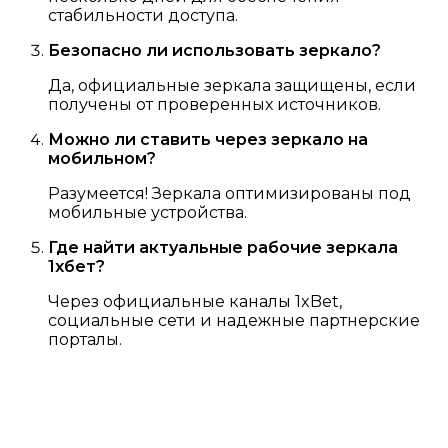
стабильности доступа.
Безопасно ли использовать зеркало?
Да, официальные зеркала защищены, если
получены от проверенных источников.
Можно ли ставить через зеркало на
мобильном?
Разумеется! Зеркала оптимизированы под
мобильные устройства.
Где найти актуальные рабочие зеркала
1хбет?
Через официальные каналы 1xBet,
социальные сети и надежные партнерские
порталы.