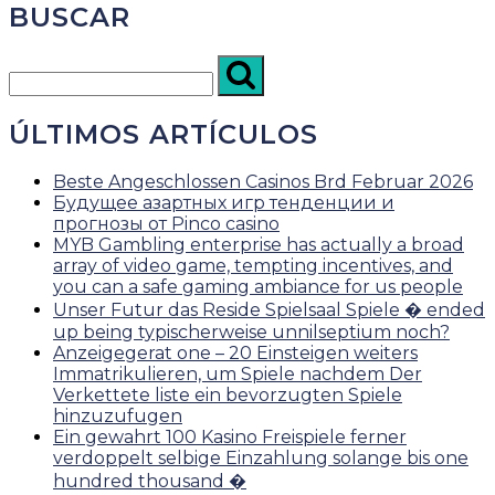
BUSCAR
ÚLTIMOS ARTÍCULOS
Beste Angeschlossen Casinos Brd Februar 2026
Будущее азартных игр тенденции и
прогнозы от Pinco casino
MYB Gambling enterprise has actually a broad
array of video game, tempting incentives, and
you can a safe gaming ambiance for us people
Unser Futur das Reside Spielsaal Spiele � ended
up being typischerweise unnilseptium noch?
Anzeigegerat one – 20 Einsteigen weiters
Immatrikulieren, um Spiele nachdem Der
Verkettete liste ein bevorzugten Spiele
hinzuzufugen
Ein gewahrt 100 Kasino Freispiele ferner
verdoppelt selbige Einzahlung solange bis one
hundred thousand �