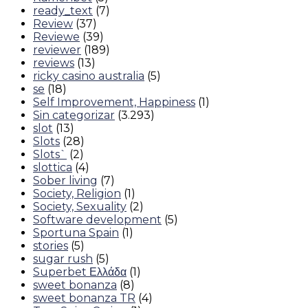
ready_text
(7)
Review
(37)
Reviewe
(39)
reviewer
(189)
reviews
(13)
ricky casino australia
(5)
se
(18)
Self Improvement, Happiness
(1)
Sin categorizar
(3.293)
slot
(13)
Slots
(28)
Slots`
(2)
slottica
(4)
Sober living
(7)
Society, Religion
(1)
Society, Sexuality
(2)
Software development
(5)
Sportuna Spain
(1)
stories
(5)
sugar rush
(5)
Superbet Ελλάδα
(1)
sweet bonanza
(8)
sweet bonanza TR
(4)