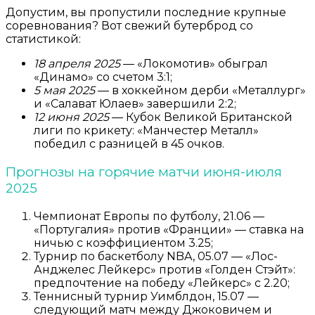
Допустим, вы пропустили последние крупные
соревнования? Вот свежий бутерброд со
статистикой:
18 апреля 2025
— «Локомотив» обыграл
«Динамо» со счетом 3:1;
5 мая 2025
— в хоккейном дерби «Металлург»
и «Салават Юлаев» завершили 2:2;
12 июня 2025
— Кубок Великой Британской
лиги по крикету: «Манчестер Металл»
победил с разницей в 45 очков.
Прогнозы на горячие матчи июня-июля
2025
Чемпионат Европы по футболу, 21.06 —
«Португалия» против «Франции» — ставка на
ничью с коэффициентом 3.25;
Турнир по баскетболу NBA, 05.07 — «Лос-
Анджелес Лейкерс» против «Голден Стэйт»:
предпочтение на победу «Лейкерс» с 2.20;
Теннисный турнир Уимблдон, 15.07 —
следующий матч между Джоковичем и