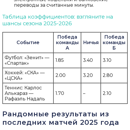
переводы за считанные минуты.
Таблица коэффициентов: взгляните на
шансы сезона 2025-2026
Победа
Победа
Событие
команды
Ничья
команды
А
Б
Футбол: «Зенит» —
1.85
3.40
3.10
«Спартак»
Хоккей: «СКА» —
2.00
3.20
2.80
«ЦСКА»
Теннис: Карлос
Алькараз —
1.70
–
2.10
Рафаэль Надаль
Рандомные результаты из
последних матчей 2025 года