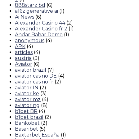
888starz bd
(6)
a16z generative ai
(1)
Ai News
(6)
Alexander Casino 44
(2)
Alexander Casino fr 2
(1)
Andar Bahar Demo
(1)
anonymous
(4)
APK
(4)
articles
(4)
austria
(3)
Aviator
(6)
aviator brazil
(7)
aviator casino DE
(4)
aviator casino fr
(2)
aviator IN
(2)
aviator ke
(3)
aviator mz
(4)
aviator ng
(8)
b1bet BR
(4)
b1bet brazil
(2)
Bankobet
(2)
Basaribet
(5)
Baxterbet España
(1)