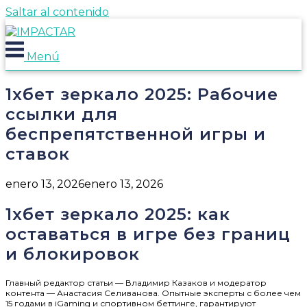
Saltar al contenido
Menú
1хбет зеркало 2025: Рабочие
ссылки для
беспрепятственной игры и
ставок
enero 13, 2026
enero 13, 2026
1хбет зеркало 2025: как
оставаться в игре без границ
и блокировок
Главный редактор статьи — Владимир Казаков и модератор
контента — Анастасия Селиванова. Опытные эксперты с более чем
15 годами в iGaming и спортивном беттинге, гарантируют