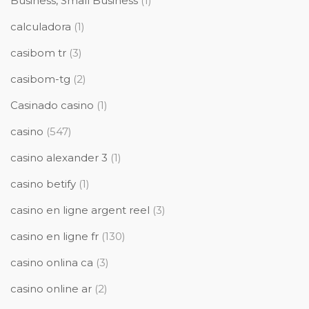
Business, Small Business
(1)
calculadora
(1)
casibom tr
(3)
casibom-tg
(2)
Casinado casino
(1)
casino
(547)
casino alexander 3
(1)
casino betify
(1)
casino en ligne argent reel
(3)
casino en ligne fr
(130)
casino onlina ca
(3)
casino online ar
(2)