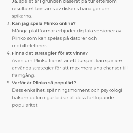
Ja, spelet är i grunden baserat på tur eftersom
resultatet bestäms av diskens bana genom
spikarna.
Kan jag spela Plinko online?
Många plattformar erbjuder digitala versioner av
Plinko som kan spelas på datorer och
mobiltelefoner.
Finns det strategier för att vinna?
Även om Plinko främst är ett turspel, kan spelare
använda strategier för att maximera sina chanser till
framgång.
Varför är Plinko så populärt?
Dess enkelhet, spänningsmoment och psykologi
bakom belöningar bidrar till dess fortlöpande
popularitet.