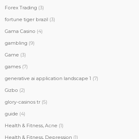
Forex Trading
(3)
fortune tiger brazil
(3)
Gama Casino
(4)
gambling
(9)
Game
(3)
games
(7)
generative ai application landscape 1
(7)
Gizbo
(2)
glory-casinos tr
(5)
guide
(4)
Health & Fitness, Acne
(1)
Health & Fitness, Depression
(1)