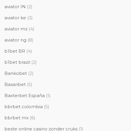
aviator IN
(2)
aviator ke
(3)
aviator mz
(4)
aviator ng
(8)
b1bet BR
(4)
b1bet brazil
(2)
Bankobet
(2)
Basaribet
(5)
Baxterbet España
(1)
bbrbet colombia
(5)
bbrbet mx
(6)
beste online casino zonder cruks
(1)