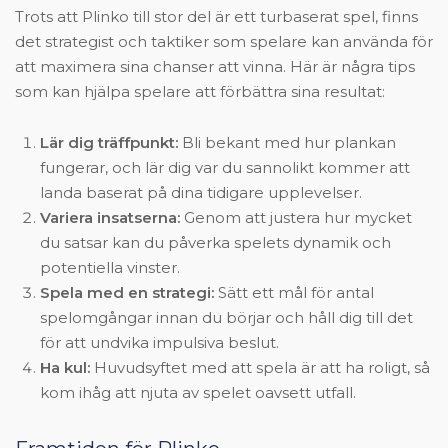
Trots att Plinko till stor del är ett turbaserat spel, finns
det strategist och taktiker som spelare kan använda för
att maximera sina chanser att vinna. Här är några tips
som kan hjälpa spelare att förbättra sina resultat:
Lär dig träffpunkt:
Bli bekant med hur plankan
fungerar, och lär dig var du sannolikt kommer att
landa baserat på dina tidigare upplevelser.
Variera insatserna:
Genom att justera hur mycket
du satsar kan du påverka spelets dynamik och
potentiella vinster.
Spela med en strategi:
Sätt ett mål för antal
spelomgångar innan du börjar och håll dig till det
för att undvika impulsiva beslut.
Ha kul:
Huvudsyftet med att spela är att ha roligt, så
kom ihåg att njuta av spelet oavsett utfall.