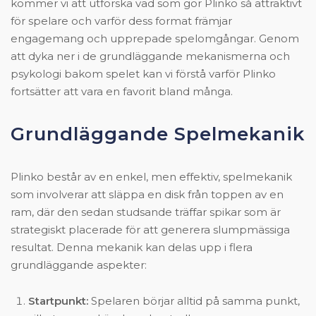
kommer vi att utforska vad som gör Plinko så attraktivt
för spelare och varför dess format främjar
engagemang och upprepade spelomgångar. Genom
att dyka ner i de grundläggande mekanismerna och
psykologi bakom spelet kan vi förstå varför Plinko
fortsätter att vara en favorit bland många.
Grundläggande Spelmekanik
Plinko består av en enkel, men effektiv, spelmekanik
som involverar att släppa en disk från toppen av en
ram, där den sedan studsande träffar spikar som är
strategiskt placerade för att generera slumpmässiga
resultat. Denna mekanik kan delas upp i flera
grundläggande aspekter:
Startpunkt:
Spelaren börjar alltid på samma punkt,