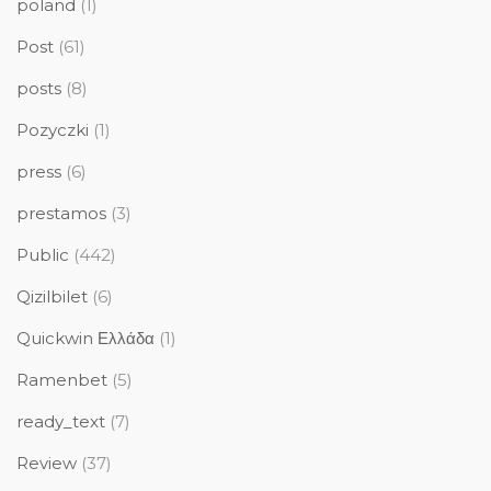
poland
(1)
Post
(61)
posts
(8)
Pozyczki
(1)
press
(6)
prestamos
(3)
Public
(442)
Qizilbilet
(6)
Quickwin Ελλάδα
(1)
Ramenbet
(5)
ready_text
(7)
Review
(37)