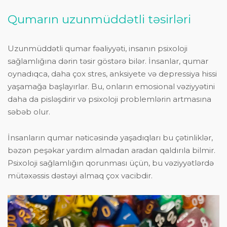
Qumarın uzunmüddətli təsirləri
Uzunmüddətli qumar fəaliyyəti, insanın psixoloji
sağlamlığına dərin təsir göstərə bilər. İnsanlar, qumar
oynadıqca, daha çox stres, anksiyete və depressiya hissi
yaşamağa başlayırlar. Bu, onların emosional vəziyyətini
daha da pisləşdirir və psixoloji problemlərin artmasına
səbəb olur.
İnsanların qumar nəticəsində yaşadıqları bu çətinliklər,
bəzən peşəkar yardım almadan aradan qaldırıla bilmir.
Psixoloji sağlamlığın qorunması üçün, bu vəziyyətlərdə
mütəxəssis dəstəyi almaq çox vacibdir.