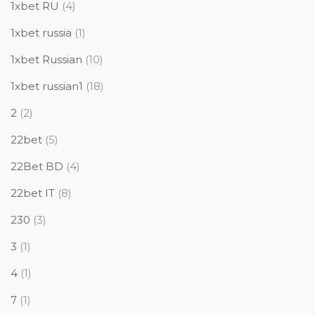
1xbet RU
(4)
1xbet russia
(1)
1xbet Russian
(10)
1xbet russian1
(18)
2
(2)
22bet
(5)
22Bet BD
(4)
22bet IT
(8)
230
(3)
3
(1)
4
(1)
7
(1)