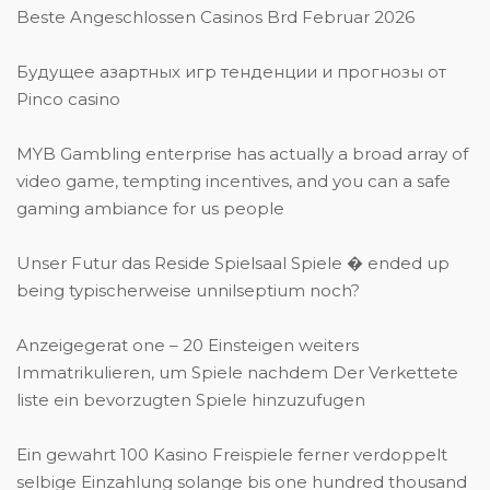
Beste Angeschlossen Casinos Brd Februar 2026
Будущее азартных игр тенденции и прогнозы от
Pinco casino
MYB Gambling enterprise has actually a broad array of
video game, tempting incentives, and you can a safe
gaming ambiance for us people
Unser Futur das Reside Spielsaal Spiele � ended up
being typischerweise unnilseptium noch?
Anzeigegerat one – 20 Einsteigen weiters
Immatrikulieren, um Spiele nachdem Der Verkettete
liste ein bevorzugten Spiele hinzuzufugen
Ein gewahrt 100 Kasino Freispiele ferner verdoppelt
selbige Einzahlung solange bis one hundred thousand