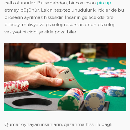
cəlb olunurlar. Bu səbəbdən, bir çox insan
pin up
etməyi düşünür. Lakin, tez-tez unudulur ki, itkilər də bu
prosesin ayrılmaz hissəsidir. İnsanın gələcəkdə itirə
biləcəyi maliyyə və psixoloji resurslar, onun psixoloji
vəziyyətini ciddi şəkildə poza bilər.
Qumar oynayan insanların, qazanma hissi ilə bağlı