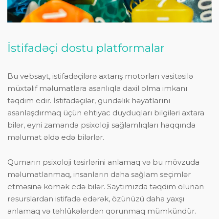
İstifadəçi dostu platformalar
Bu vebsayt, istifadəçilərə axtarış motorları vasitəsilə
müxtəlif məlumatlara asanlıqla daxil olma imkanı
təqdim edir. İstifadəçilər, gündəlik həyatlarını
asanlaşdırmaq üçün ehtiyac duyduqları bilgiləri axtara
bilər, eyni zamanda psixoloji sağlamlıqları haqqında
məlumat əldə edə bilərlər.
Qumarın psixoloji təsirlərini anlamaq və bu mövzuda
məlumatlanmaq, insanların daha sağlam seçimlər
etməsinə kömək edə bilər. Saytımızda təqdim olunan
resurslardan istifadə edərək, özünüzü daha yaxşı
anlamaq və təhlükələrdən qorunmaq mümkündür.