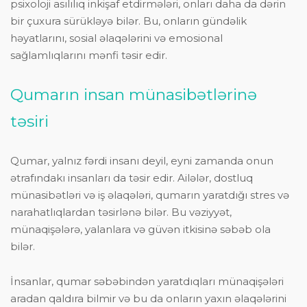
psixoloji asılılıq inkişaf etdirmələri, onları daha da dərin
bir çuxura sürükləyə bilər. Bu, onların gündəlik
həyatlarını, sosial əlaqələrini və emosional
sağlamlıqlarını mənfi təsir edir.
Qumarın insan münasibətlərinə
təsiri
Qumar, yalnız fərdi insanı deyil, eyni zamanda onun
ətrafındakı insanları da təsir edir. Ailələr, dostluq
münasibətləri və iş əlaqələri, qumarın yaratdığı stres və
narahatlıqlardan təsirlənə bilər. Bu vəziyyət,
münaqişələrə, yalanlara və güvən itkisinə səbəb ola
bilər.
İnsanlar, qumar səbəbindən yaratdıqları münaqişələri
aradan qaldıra bilmir və bu da onların yaxın əlaqələrini