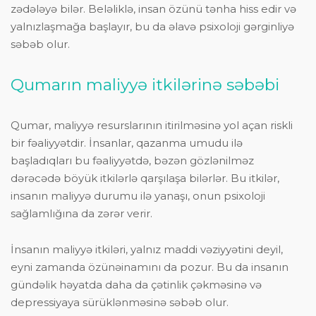
zədələyə bilər. Beləliklə, insan özünü tənha hiss edir və
yalnızlaşmağa başlayır, bu da əlavə psixoloji gərginliyə
səbəb olur.
Qumarın maliyyə itkilərinə səbəbi
Qumar, maliyyə resurslarının itirilməsinə yol açan riskli
bir fəaliyyətdir. İnsanlar, qazanma umudu ilə
başladıqları bu fəaliyyətdə, bəzən gözlənilməz
dərəcədə böyük itkilərlə qarşılaşa bilərlər. Bu itkilər,
insanın maliyyə durumu ilə yanaşı, onun psixoloji
sağlamlığına da zərər verir.
İnsanın maliyyə itkiləri, yalnız maddi vəziyyətini deyil,
eyni zamanda özünəinamını da pozur. Bu da insanın
gündəlik həyatda daha da çətinlik çəkməsinə və
depressiyaya sürüklənməsinə səbəb olur.