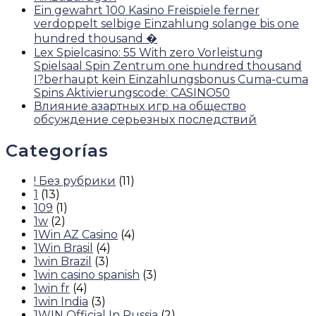
Ein gewahrt 100 Kasino Freispiele ferner
verdoppelt selbige Einzahlung solange bis one
hundred thousand �
Lex Spielcasino: 55 With zero Vorleistung
Spielsaal Spin Zentrum one hundred thousand
I?berhaupt kein Einzahlungsbonus Cuma-cuma
Spins Aktivierungscode: CASINO50
Влияние азартных игр на общество
обсуждение серьезных последствий
Categorías
! Без рубрики
(11)
1
(13)
109
(1)
1w
(2)
1Win AZ Casino
(4)
1Win Brasil
(4)
1win Brazil
(3)
1win casino spanish
(3)
1win fr
(4)
1win India
(3)
1WIN Official In Russia
(2)