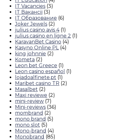
IT Education
(4)
IT Vacancies
(3)
IT Вакансії
(3)
IT Образование
(6)
Joker Jewels
(2)
julius casino avis 4
(1)
julius casino en ligne 2
(1)
KaravanBet Casino
(4)
Kasyno Online PL
(4)
king johnnie
(2)
Kometa
(2)
Leon bet Greece
(1)
Leon casino español
(1)
lojadoalfinete.pt
(1)
Maribet casino TR
(2)
Masalbet
(2)
Maxi reviewe
(2)
mini-review
(7)
Mini-reviews
(36)
mombrand
(2)
mono brand
(5)
mono slot
(5)
Mono-brand
(4)
Monobrand
(85)