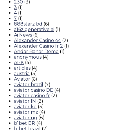
230
(3)
3
(1)
4
(1)
7
(1)
888starz bd
(6)
a16z generative ai
(1)
Ai News
(6)
Alexander Casino 44
(2)
Alexander Casino fr 2
(1)
Andar Bahar Demo
(1)
anonymous
(4)
APK
(4)
articles
(4)
austria
(3)
Aviator
(6)
aviator brazil
(7)
aviator casino DE
(4)
aviator casino fr
(2)
aviator IN
(2)
aviator ke
(3)
aviator mz
(4)
aviator ng
(8)
b1bet BR
(4)
b1bet brazil
(2)