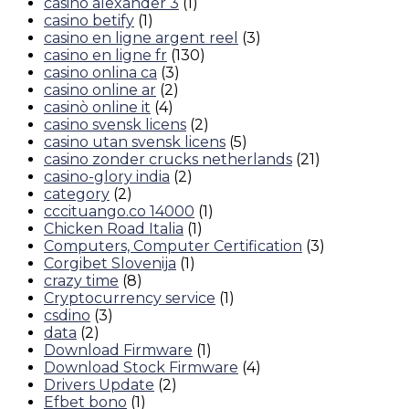
casino alexander 3
(1)
casino betify
(1)
casino en ligne argent reel
(3)
casino en ligne fr
(130)
casino onlina ca
(3)
casino online ar
(2)
casinò online it
(4)
casino svensk licens
(2)
casino utan svensk licens
(5)
casino zonder crucks netherlands
(21)
casino-glory india
(2)
category
(2)
cccituango.co 14000
(1)
Chicken Road Italia
(1)
Computers, Computer Certification
(3)
Corgibet Slovenija
(1)
crazy time
(8)
Cryptocurrency service
(1)
csdino
(3)
data
(2)
Download Firmware
(1)
Download Stock Firmware
(4)
Drivers Update
(2)
Efbet bono
(1)