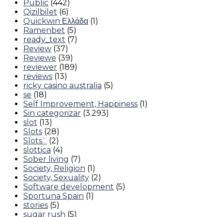
Public
(442)
Qizilbilet
(6)
Quickwin Ελλάδα
(1)
Ramenbet
(5)
ready_text
(7)
Review
(37)
Reviewe
(39)
reviewer
(189)
reviews
(13)
ricky casino australia
(5)
se
(18)
Self Improvement, Happiness
(1)
Sin categorizar
(3.293)
slot
(13)
Slots
(28)
Slots`
(2)
slottica
(4)
Sober living
(7)
Society, Religion
(1)
Society, Sexuality
(2)
Software development
(5)
Sportuna Spain
(1)
stories
(5)
sugar rush
(5)