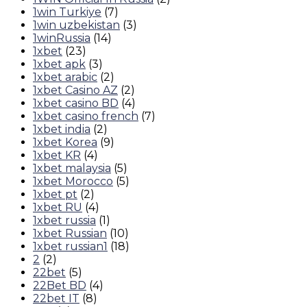
1win Turkiye
(7)
1win uzbekistan
(3)
1winRussia
(14)
1xbet
(23)
1xbet apk
(3)
1xbet arabic
(2)
1xbet Casino AZ
(2)
1xbet casino BD
(4)
1xbet casino french
(7)
1xbet india
(2)
1xbet Korea
(9)
1xbet KR
(4)
1xbet malaysia
(5)
1xbet Morocco
(5)
1xbet pt
(2)
1xbet RU
(4)
1xbet russia
(1)
1xbet Russian
(10)
1xbet russian1
(18)
2
(2)
22bet
(5)
22Bet BD
(4)
22bet IT
(8)