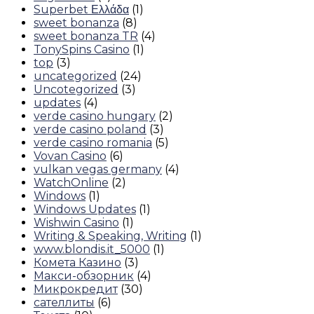
Superbet Ελλάδα
(1)
sweet bonanza
(8)
sweet bonanza TR
(4)
TonySpins Casino
(1)
top
(3)
uncategorized
(24)
Uncotegorized
(3)
updates
(4)
verde casino hungary
(2)
verde casino poland
(3)
verde casino romania
(5)
Vovan Casino
(6)
vulkan vegas germany
(4)
WatchOnline
(2)
Windows
(1)
Windows Updates
(1)
Wishwin Casino
(1)
Writing & Speaking, Writing
(1)
www.blondis.it_5000
(1)
Комета Казино
(3)
Макси-обзорник
(4)
Микрокредит
(30)
сателлиты
(6)