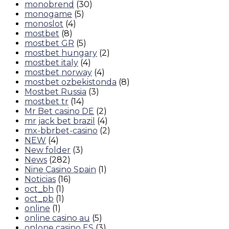
monobrend
(30)
monogame
(5)
monoslot
(4)
mostbet
(8)
mostbet GR
(5)
mostbet hungary
(2)
mostbet italy
(4)
mostbet norway
(4)
mostbet ozbekistonda
(8)
Mostbet Russia
(3)
mostbet tr
(14)
Mr Bet casino DE
(2)
mr jack bet brazil
(4)
mx-bbrbet-casino
(2)
NEW
(4)
New folder
(3)
News
(282)
Nine Casino Spain
(1)
Noticias
(16)
oct_bh
(1)
oct_pb
(1)
online
(1)
online casino au
(5)
onlone casino ES
(3)