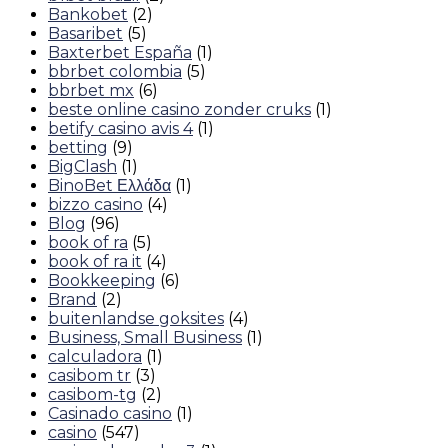
Bankobet
(2)
Basaribet
(5)
Baxterbet España
(1)
bbrbet colombia
(5)
bbrbet mx
(6)
beste online casino zonder cruks
(1)
betify casino avis 4
(1)
betting
(9)
BigClash
(1)
BinoBet Ελλάδα
(1)
bizzo casino
(4)
Blog
(96)
book of ra
(5)
book of ra it
(4)
Bookkeeping
(6)
Brand
(2)
buitenlandse goksites
(4)
Business, Small Business
(1)
calculadora
(1)
casibom tr
(3)
casibom-tg
(2)
Casinado casino
(1)
casino
(547)