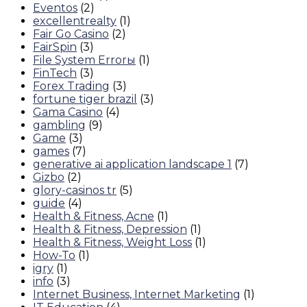
Eventos
(2)
excellentrealty
(1)
Fair Go Casino
(2)
FairSpin
(3)
File System Errorы
(1)
FinTech
(3)
Forex Trading
(3)
fortune tiger brazil
(3)
Gama Casino
(4)
gambling
(9)
Game
(3)
games
(7)
generative ai application landscape 1
(7)
Gizbo
(2)
glory-casinos tr
(5)
guide
(4)
Health & Fitness, Acne
(1)
Health & Fitness, Depression
(1)
Health & Fitness, Weight Loss
(1)
How-To
(1)
igry
(1)
info
(3)
Internet Business, Internet Marketing
(1)