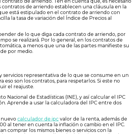
 contrato de arriendo. Ten en cuenta que, es necesario
os contratos de arriendo establecen una cláusula en la
o que está estipulado en el contrato de arriendo con
lla la tasa de variación del Índice de Precios al
epender de lo que diga cada contrato de arriendo, por
mpo se realizará. Por lo general, en los contratos de
automática, a menos que una de las partes manifieste su
 de por medio.
s y servicios representativa de lo que se consume en un
a eso son los contratos, para respetarlos. Si este no
ir el reajuste.
o Nacional de Estadísticas (INE), y así calcular el IPC
ón. Aprende a usar la calculadora del IPC entre dos
el nuevo
calculador de ipc
valor de la renta, además de
00 al tener en cuenta la inflación o cambio en el IPC.
ían comprar los mismos bienes o servicios con la