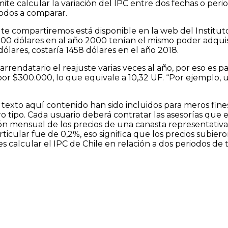
te calcular la variación del IPC entre dos fechas o period
iodos a comparar.
e compartiremos está disponible en la web del Instituto 
1000 dólares en al año 2000 tenían el mismo poder adquis
lares, costaría 1458 dólares en el año 2018.
endatario el reajuste varias veces al año, por eso es p
or $300.000, lo que equivale a 10,32 UF. “Por ejemplo,
o texto aquí contenido han sido incluidos para meros fin
o tipo. Cada usuario deberá contratar las asesorías que es
ión mensual de los precios de una canasta representativa
particular fue de 0,2%, eso significa que los precios sub
calcular el IPC de Chile en relación a dos periodos de 