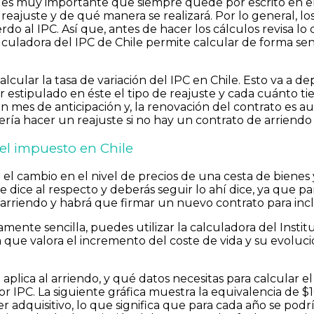
y es muy importante que siempre quede por escrito en el
 reajuste y de qué manera se realizará. Por lo general, l
rdo al IPC. Así que, antes de hacer los cálculos revisa l
lculadora del IPC de Chile permite calcular de forma senci
cular la tasa de variación del IPC en Chile. Esto va a d
 estipulado en éste el tipo de reajuste y cada cuánto tie
 un mes de anticipación y, la renovación del contrato es 
ría hacer un reajuste si no hay un contrato de arriendo
 el impuesto en Chile
ca el cambio en el nivel de precios de una cesta de biene
 dice al respecto y deberás seguir lo ahí dice, ya que par
 arriendo y habrá que firmar un nuevo contrato para inclu
ente sencilla, puedes utilizar la calculadora del Institut
 que valora el incremento del coste de vida y su evoluci
 aplica al arriendo, y qué datos necesitas para calcular 
r IPC. La siguiente gráfica muestra la equivalencia de $1
 adquisitivo, lo que significa que para cada año se podr