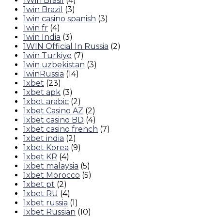
1Win Brasil
(4)
1win Brazil
(3)
1win casino spanish
(3)
1win fr
(4)
1win India
(3)
1WIN Official In Russia
(2)
1win Turkiye
(7)
1win uzbekistan
(3)
1winRussia
(14)
1xbet
(23)
1xbet apk
(3)
1xbet arabic
(2)
1xbet Casino AZ
(2)
1xbet casino BD
(4)
1xbet casino french
(7)
1xbet india
(2)
1xbet Korea
(9)
1xbet KR
(4)
1xbet malaysia
(5)
1xbet Morocco
(5)
1xbet pt
(2)
1xbet RU
(4)
1xbet russia
(1)
1xbet Russian
(10)