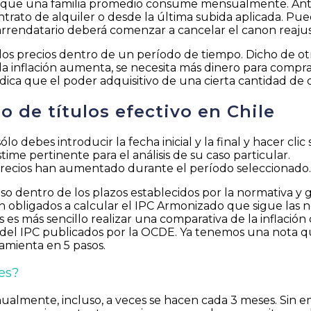
cios que una familia promedio consume mensualmente. Ant
rato de alquiler o desde la última subida aplicada. Puede
 arrendatario deberá comenzar a cancelar el canon reaju
 los precios dentro de un período de tiempo. Dicho de o
la inflación aumenta, se necesita más dinero para compr
 indica que el poder adquisitivo de una cierta cantidad d
o de títulos efectivo en Chile
lo debes introducir la fecha inicial y la final y hacer cli
ime pertinente para el análisis de su caso particular.
os precios han aumentado durante el período seleccionado.
so dentro de los plazos establecidos por la normativa y 
n obligados a calcular el IPC Armonizado que sigue las 
 es más sencillo realizar una comparativa de la inflación 
 del IPC publicados por la OCDE. Ya tenemos una nota qu
amienta en 5 pasos.
es?
anualmente, incluso, a veces se hacen cada 3 meses. Sin