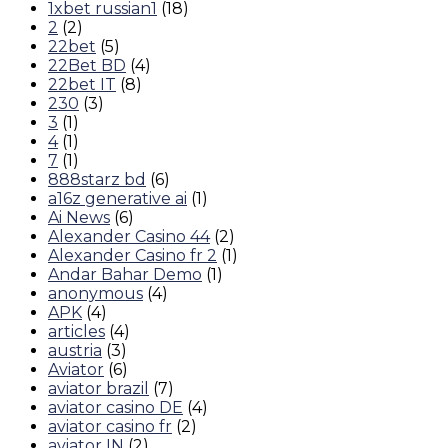
1xbet russian1
(18)
2
(2)
22bet
(5)
22Bet BD
(4)
22bet IT
(8)
230
(3)
3
(1)
4
(1)
7
(1)
888starz bd
(6)
a16z generative ai
(1)
Ai News
(6)
Alexander Casino 44
(2)
Alexander Casino fr 2
(1)
Andar Bahar Demo
(1)
anonymous
(4)
APK
(4)
articles
(4)
austria
(3)
Aviator
(6)
aviator brazil
(7)
aviator casino DE
(4)
aviator casino fr
(2)
aviator IN
(2)