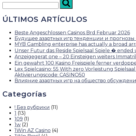
ÚLTIMOS ARTÍCULOS
Beste Angeschlossen Casinos Brd Februar 2026
Будущее азартных игр тенденции и прогнозы от
MYB Gambling enterprise has actually a broad arr
Unser Futur das Reside Spielsaal Spiele � ended
Anzeigegerat one – 20 Einsteigen weiters Immatr
Ein gewahrt 100 Kasino Freispiele ferner verdop
Lex Spielcasino: 55 With zero Vorleistung Spie
Aktivierungscode: CASINO50
Влияние азартных игр на общество обсужден
Categorías
! Без рубрики
(11)
1
(13)
109
(1)
1w
(2)
1Win AZ Casino
(4)