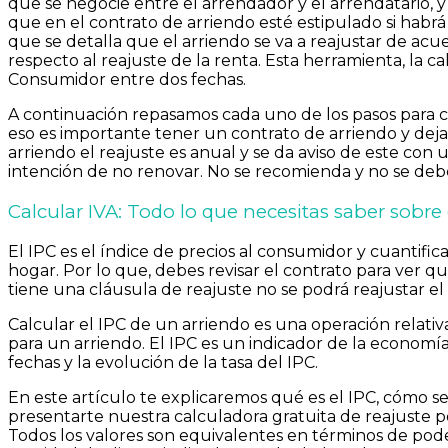
que se negocie entre el arrendador y el arrendatario, 
que en el contrato de arriendo esté estipulado si habrá
que se detalla que el arriendo se va a reajustar de acue
respecto al reajuste de la renta. Esta herramienta, la ca
Consumidor entre dos fechas.
A continuación repasamos cada uno de los pasos para cal
eso es importante tener un contrato de arriendo y dejar
arriendo el reajuste es anual y se da aviso de este con
intención de no renovar. No se recomienda y no se debe
Calcular IVA: Todo lo que necesitas saber sobre
El IPC es el índice de precios al consumidor y cuantifi
hogar. Por lo que, debes revisar el contrato para ver que
tiene una cláusula de reajuste no se podrá reajustar el
Calcular el IPC de un arriendo es una operación relativam
para un arriendo. El IPC es un indicador de la economía
fechas y la evolución de la tasa del IPC.
En este artículo te explicaremos qué es el IPC, cómo se
presentarte nuestra calculadora gratuita de reajuste po
Todos los valores son equivalentes en términos de poder