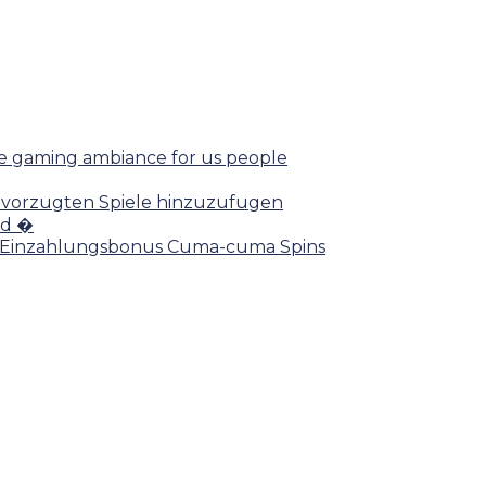
afe gaming ambiance for us people
 bevorzugten Spiele hinzuzufugen
nd �
ein Einzahlungsbonus Cuma-cuma Spins