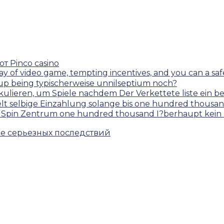
 Pinco casino
ay of video game, tempting incentives, and you can a s
 up being typischerweise unnilseptium noch?
ikulieren, um Spiele nachdem Der Verkettete liste ein
pelt selbige Einzahlung solange bis one hundred thousa
lsaal Spin Zentrum one hundred thousand I?berhaupt k
ие серьезных последствий