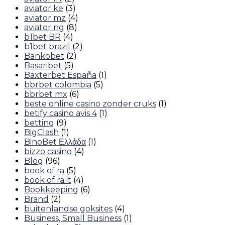
aviator ke
(3)
aviator mz
(4)
aviator ng
(8)
b1bet BR
(4)
b1bet brazil
(2)
Bankobet
(2)
Basaribet
(5)
Baxterbet España
(1)
bbrbet colombia
(5)
bbrbet mx
(6)
beste online casino zonder cruks
(1)
betify casino avis 4
(1)
betting
(9)
BigClash
(1)
BinoBet Ελλάδα
(1)
bizzo casino
(4)
Blog
(96)
book of ra
(5)
book of ra it
(4)
Bookkeeping
(6)
Brand
(2)
buitenlandse goksites
(4)
Business, Small Business
(1)