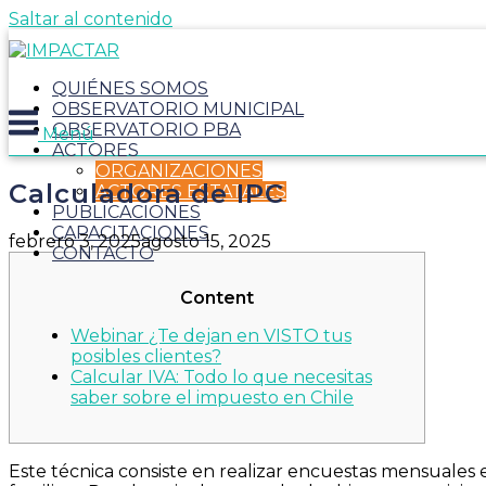
Saltar al contenido
QUIÉNES SOMOS
OBSERVATORIO MUNICIPAL
OBSERVATORIO PBA
Menú
ACTORES
ORGANIZACIONES
Calculadora de IPC
ACTORES ESTATALES
PUBLICACIONES
CAPACITACIONES
febrero 3, 2025
agosto 15, 2025
CONTACTO
Content
Webinar ¿Te dejan en VISTO tus
posibles clientes?
Calcular IVA: Todo lo que necesitas
saber sobre el impuesto en Chile
Este técnica consiste en realizar encuestas mensuales e