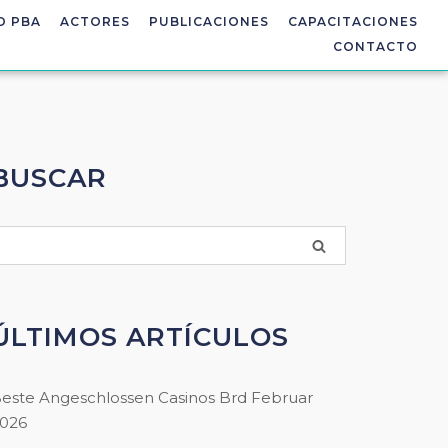
O PBA
ACTORES
PUBLICACIONES
CAPACITACIONES
CONTACTO
BUSCAR
ÚLTIMOS ARTÍCULOS
este Angeschlossen Casinos Brd Februar
026