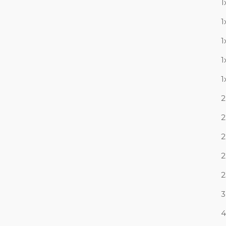
1
1
1
1
1
2
2
2
2
2
3
4