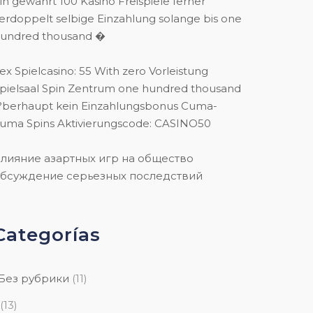
in gewahrt 100 Kasino Freispiele ferner
erdoppelt selbige Einzahlung solange bis one
undred thousand �
ex Spielcasino: 55 With zero Vorleistung
pielsaal Spin Zentrum one hundred thousand
?berhaupt kein Einzahlungsbonus Cuma-
uma Spins Aktivierungscode: CASINO50
лияние азартных игр на общество
бсуждение серьезных последствий
Categorías
 Без рубрики
(11)
(13)