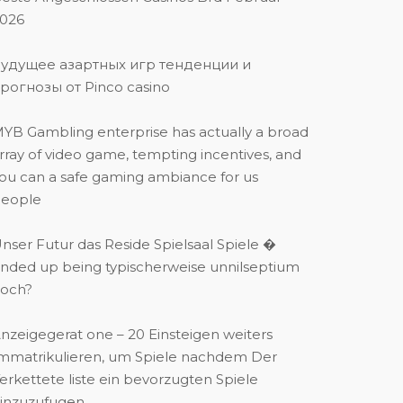
026
удущее азартных игр тенденции и
рогнозы от Pinco casino
YB Gambling enterprise has actually a broad
rray of video game, tempting incentives, and
ou can a safe gaming ambiance for us
eople
nser Futur das Reside Spielsaal Spiele �
nded up being typischerweise unnilseptium
och?
nzeigegerat one – 20 Einsteigen weiters
mmatrikulieren, um Spiele nachdem Der
erkettete liste ein bevorzugten Spiele
inzuzufugen