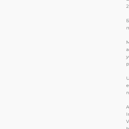
2
Б
п
M
a
y
p
U
e
n
A
I
V
h