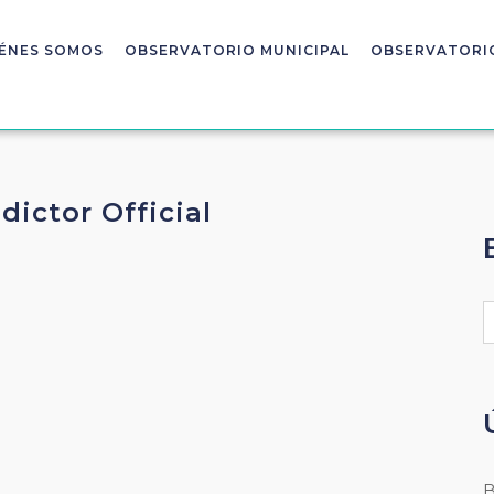
ÉNES SOMOS
OBSERVATORIO MUNICIPAL
OBSERVATORI
ictor Official
B