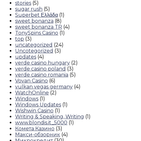
stories
(5)
sugar rush
(5)
Superbet Ελλάδα
(1)
sweet bonanza
(8)
sweet bonanza TR
(4)
TonySpins Casino
(1)
top
(3)
uncategorized
(24)
Uncotegorized
(3)
updates
(4)
verde casino hungary
(2)
verde casino poland
(3)
verde casino romania
(5)
Vovan Casino
(6)
vulkan vegas germany
(4)
WatchOnline
(2)
Windows
(1)
Windows Updates
(1)
Wishwin Casino
(1)
Writing & Speaking, Writing
(1)
www.blondis.it_5000
(1)
Комета Казино
(3)
Макси-обзорник
(4)
Микрокредит
(30)