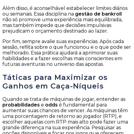
Além disso, é aconselhável estabelecer limites diários
ou semanais. Essa disciplina na
gestão de bankroll
não só promove uma experiência mais equilibrada,
mas também impede que decisões impulsivas
prejudicam o orçamento destinado ao lazer.
Por fim, sempre avalie suas experiências. Após cada
sessão, reflita sobre o que funcionou e o que pode ser
melhorado. Essa prática ajudará a aprimorar suas
habilidades e a fazer escolhas mais conscientes em
futuras aventuras no universo das apostas.
Táticas para Maximizar os
Ganhos em Caça-Níqueis
Quando se trata de máquinas de jogar, entender as
probabilidades
e
odds
é fundamental para
aumentar suas chances de vencer. As máquinas têm
uma porcentagem de retorno ao jogador (RTP), e
escolher aquelas com RTP mais alto pode fazer uma
grande diferença na sua experiência. Pesquisar as
opções disponíveis e focar nos jogos que oferecem