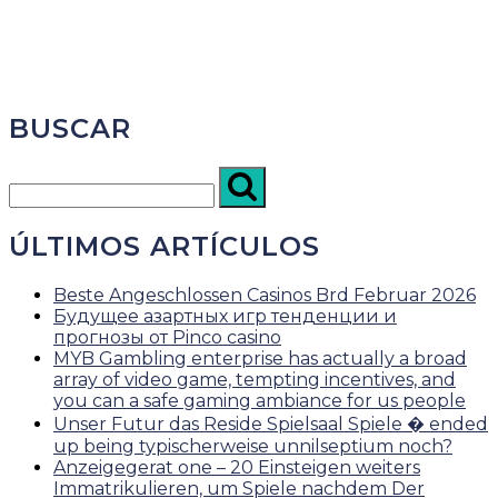
BUSCAR
ÚLTIMOS ARTÍCULOS
Beste Angeschlossen Casinos Brd Februar 2026
Будущее азартных игр тенденции и
прогнозы от Pinco casino
MYB Gambling enterprise has actually a broad
array of video game, tempting incentives, and
you can a safe gaming ambiance for us people
Unser Futur das Reside Spielsaal Spiele � ended
up being typischerweise unnilseptium noch?
Anzeigegerat one – 20 Einsteigen weiters
Immatrikulieren, um Spiele nachdem Der