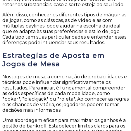
retornos substanciais, caso a sorte esteja ao seu lado.
Além disso, conhecer os diferentes tipos de máquinas
de jogar, como as clássicas, as de vídeo e as com
múltiplas paylines, pode ajudar na escolha da ideal
que se adapta às suas preferências e estilo de jogo.
Cada tipo tem suas particularidades e entender essas
diferenças pode influenciar seus resultados.
Estrategias de Aposta em
Jogos de Mesa
Nos jogos de mesa, a combinação de probabilidades e
técnicas pode influenciar significativamente os
resultados. Para iniciar, é fundamental compreender
as odds específicas de cada modalidade, como
*poker*, *blackjack* ou *roleta*. Ao conhecer as regras
e as chances de vitória, os jogadores podem tomar
decisões mais informadas.
Uma abordagem eficaz para maximizar os ganhos é a
gestão de bankroll. Estabelecer limites claros para os