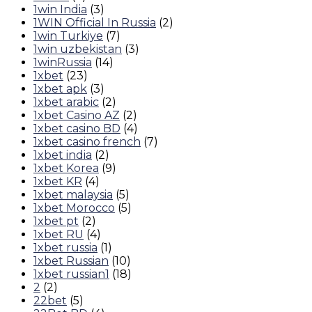
1win India
(3)
1WIN Official In Russia
(2)
1win Turkiye
(7)
1win uzbekistan
(3)
1winRussia
(14)
1xbet
(23)
1xbet apk
(3)
1xbet arabic
(2)
1xbet Casino AZ
(2)
1xbet casino BD
(4)
1xbet casino french
(7)
1xbet india
(2)
1xbet Korea
(9)
1xbet KR
(4)
1xbet malaysia
(5)
1xbet Morocco
(5)
1xbet pt
(2)
1xbet RU
(4)
1xbet russia
(1)
1xbet Russian
(10)
1xbet russian1
(18)
2
(2)
22bet
(5)