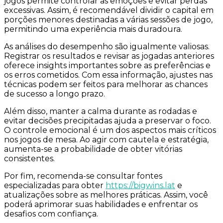
jogos permite controlar as emoções e evitar perdas
excessivas. Assim, é recomendável dividir o capital em
porções menores destinadas a várias sessões de jogo,
permitindo uma experiência mais duradoura.
As análises do desempenho são igualmente valiosas.
Registrar os resultados e revisar as jogadas anteriores
oferece insights importantes sobre as preferências e
os erros cometidos. Com essa informação, ajustes nas
técnicas podem ser feitos para melhorar as chances
de sucesso a longo prazo.
Além disso, manter a calma durante as rodadas e
evitar decisões precipitadas ajuda a preservar o foco.
O controle emocional é um dos aspectos mais críticos
nos jogos de mesa. Ao agir com cautela e estratégia,
aumenta-se a probabilidade de obter vitórias
consistentes.
Por fim, recomenda-se consultar fontes
especializadas para obter
https://bigwins.lat
e
atualizações sobre as melhores práticas. Assim, você
poderá aprimorar suas habilidades e enfrentar os
desafios com confiança.