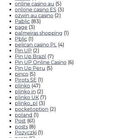
online casino au
(5)
onlone casino ES
(3)
ozwin au casino
(2)
Pablic
(83)
page
(3)
palmeiras shopping
(1)
Pblic
(1)
pelican casino PL
(4)
Pin UP
(2)
Pin Up Brazil
(7)
Pin UP Online Casino
(6)
Pin Up Peru
(5)
pinco
(5)
Pirots SE
(1)
plinko
(47)
plinko in
(2)
plinko UK
(7)
plinko_pl
(3)
pocketoption
(2)
poland
(1)
Post
(61)
posts
(8)
Pozyczki
(1)