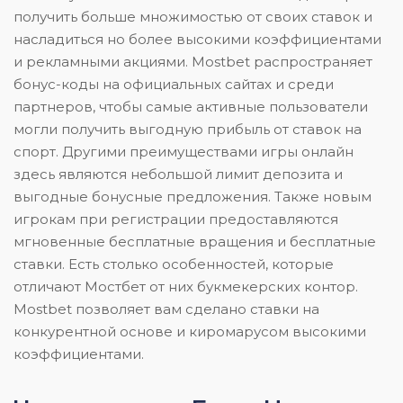
получить больше множимостью от своих ставок и
насладиться но более высокими коэффициентами
и рекламными акциями. Mostbet распространяет
бонус-коды на официальных сайтах и ​​среди
партнеров, чтобы самые активные пользователи
могли получить выгодную прибыль от ставок на
спорт. Другими преимуществами игры онлайн
здесь являются небольшой лимит депозита и
выгодные бонусные предложения. Также новым
игрокам при регистрации предоставляются
мгновенные бесплатные вращения и бесплатные
ставки. Есть столько особенностей, которые
отличают Мостбет от них букмекерских контор.
Mostbet позволяет вам сделано ставки на
конкурентной основе и киромарусом высокими
коэффициентами.