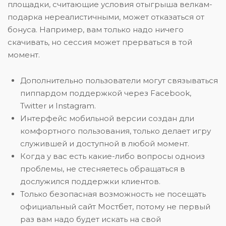
площадки, считающие условия отыгрыша велкам-
подарка нереалистичными, может отказаться от
бонуса. Например, вам только надо ничего
скачивать, но сессия может прерваться в той
момент.
Дополнительно пользователи могут связываться
пиппардом поддержкой через Facebook,
Twitter и Instagram.
Интерфейс мобильной версии создан дли
комфортного пользования, только делает игру
служившей и доступной в любой момент.
Когда у вас есть какие-либо вопросы одноиз
проблемы, не стесняетесь обращаться в
дослужился поддержки клиентов.
Только безопасная возможность не посещать
официальный сайт Мостбет, потому не первый
раз вам надо будет искать на свой