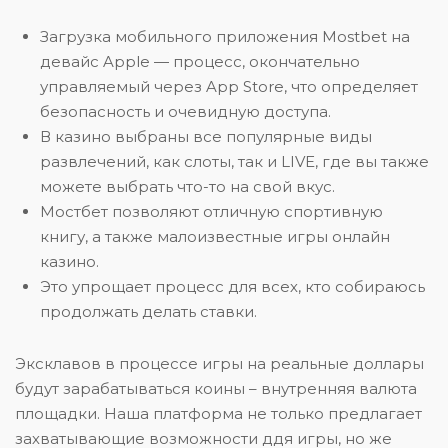
Загрузка мобильного приложения Mostbet на
девайс Apple — процесс, окончательно
управляемый через App Store, что определяет
безопасность и очевидную доступа.
В казино выбраны все популярные виды
развлечений, как слоты, так и LIVE, где вы также
можете выбрать что-то на свой вкус.
Мостбет позволяют отличную спортивную
книгу, а также малоизвестные игры онлайн
казино.
Это упрощает процесс для всех, кто собираюсь
продолжать делать ставки.
Эксклавов в процессе игры на реальные доллары
будут зарабатываться коины – внутренняя валюта
площадки. Наша платформа не только предлагает
захватывающие возможности ддя игры, но же