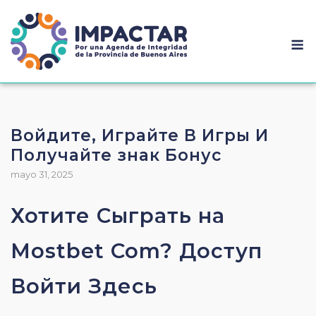
Войдите, Играйте В Игры И
Получайте знак Бонус
mayo 31, 2025
Хотите Сыграть на
Mostbet Com? Доступ
Войти Здесь