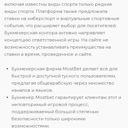
включая известны виды спорта только редкие
виды спорта. Платформа также предложила
ставки на киберспорт и виртуальные спортивные
события, что расширяет выбор для посетителей.
Букмекерская контора активно направляет
концепцию ответственной игры. На сайте не
возможность устанавливать преимущества на
ставки а время, проведенное и сайте.
Букмекерская фирма MostBet делает всё для
быстрой и доступной туского пользователям,
предлагая общеарабскую через множество
каналов и языков.
Букмекер Mostbet гарантирует клиентам этот и
неповторимый игровой процесс,
поддерживаемый большой степенью
безопасности только широкими
возможностями.