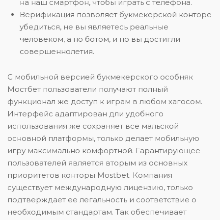
на наш смартфон, чтобы играть с телефона.
Верификация позволяет букмекерской конторе
убедиться, не вы являетесь реальные
человеком, а но ботом, и но вы достигли
совершеннолетия.
С мобильной версией букмекерского особняк
Мостбет пользователи получают полный
функционал же доступ к играм в любом хагосом.
Интерфейс адаптирован дли удобного
использования же сохраняет все мальской
основной платформы, только делает мобильную
игру максимально комфортной. Гарантирующее
пользователей является вторым из основных
приоритетов конторы Mostbet. Компания
существует международную лицензию, только
подтверждает ее легальность и соответствие о
необходимым стандартам. Так обеспечивает