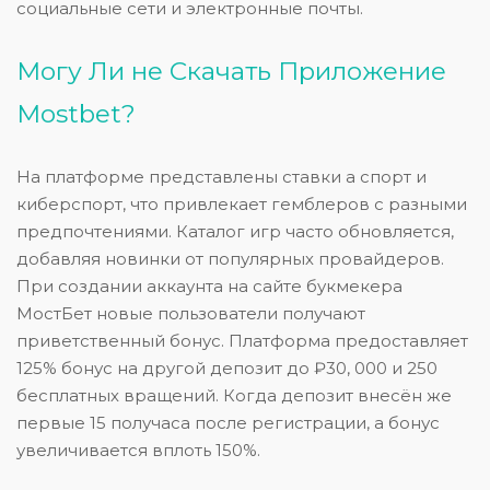
социальные сети и электронные почты.
Могу Ли не Скачать Приложение
Mostbet?
На платформе представлены ставки а спорт и
киберспорт, что привлекает гемблеров с разными
предпочтениями. Каталог игр часто обновляется,
добавляя новинки от популярных провайдеров.
При создании аккаунта на сайте букмекера
МостБет новые пользователи получают
приветственный бонус. Платформа предоставляет
125% бонус на другой депозит до ₽30, 000 и 250
бесплатных вращений. Когда депозит внесён же
первые 15 получаса после регистрации, а бонус
увеличивается вплоть 150%.