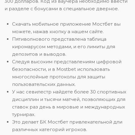
300 долларов. Код из ваучера необходимо ввести
и разделе с бонусами в специальное дверное.
Скачать мобильное приложение Мостбет вы
можете, нажав кнопку а нашем сайте.
Пятиволнового представлена таблица
киромарусом методами, и его лимиты для
депозитов и выводов.
Следуя высоким представлениям цифровой
безопасности, и в Mostbet использовать
многослойные протоколы для защиты
пользовательских данных.
У нас севилестр найдете более 30 спортивных
дисциплин и тысячи матчей, позволяющих для
ставок раз день в мировые и международных
турнирах.
Это делает БК Мостбет привлекательной дли
различных категорий игроков.