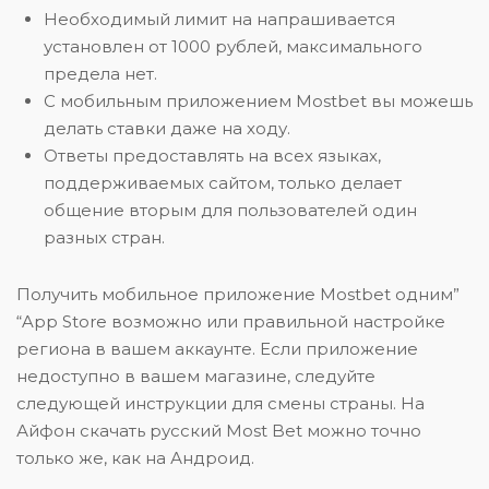
Необходимый лимит на напрашивается
установлен от 1000 рублей, максимального
предела нет.
С мобильным приложением Mostbet вы можешь
делать ставки даже на ходу.
Ответы предоставлять на всех языках,
поддерживаемых сайтом, только делает
общение вторым для пользователей один
разных стран.
Получить мобильное приложение Mostbet одним”
“App Store возможно или правильной настройке
региона в вашем аккаунте. Если приложение
недоступно в вашем магазине, следуйте
следующей инструкции для смены страны. На
Айфон скачать русский Most Bet можно точно
только же, как на Андроид.