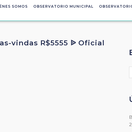
ÉNES SOMOS
OBSERVATORIO MUNICIPAL
OBSERVATORI
s-vindas R$5555 ᐉ Oficial
B
2