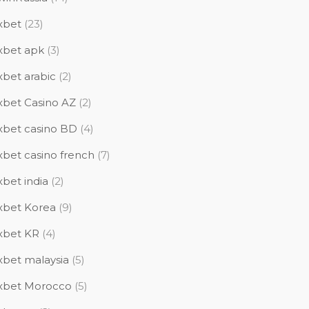
xbet
(23)
xbet apk
(3)
xbet arabic
(2)
xbet Casino AZ
(2)
xbet casino BD
(4)
xbet casino french
(7)
xbet india
(2)
xbet Korea
(9)
xbet KR
(4)
xbet malaysia
(5)
xbet Morocco
(5)