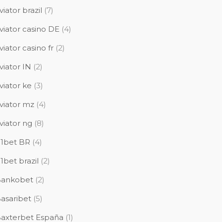
viator brazil
(7)
viator casino DE
(4)
viator casino fr
(2)
viator IN
(2)
viator ke
(3)
viator mz
(4)
viator ng
(8)
1bet BR
(4)
1bet brazil
(2)
ankobet
(2)
asaribet
(5)
axterbet España
(1)