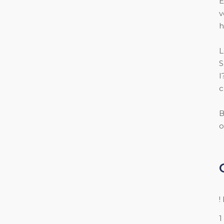
E
v
h
L
S
I
c
В
о
!
1