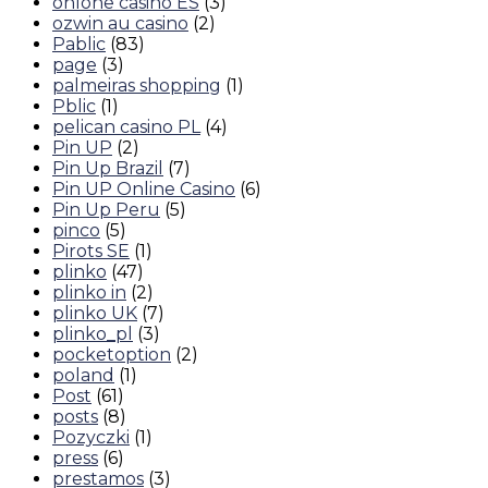
onlone casino ES
(3)
ozwin au casino
(2)
Pablic
(83)
page
(3)
palmeiras shopping
(1)
Pblic
(1)
pelican casino PL
(4)
Pin UP
(2)
Pin Up Brazil
(7)
Pin UP Online Casino
(6)
Pin Up Peru
(5)
pinco
(5)
Pirots SE
(1)
plinko
(47)
plinko in
(2)
plinko UK
(7)
plinko_pl
(3)
pocketoption
(2)
poland
(1)
Post
(61)
posts
(8)
Pozyczki
(1)
press
(6)
prestamos
(3)