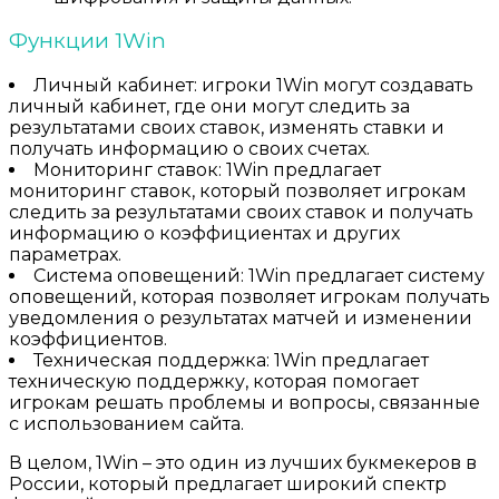
Функции 1Win
Личный кабинет: игроки 1Win могут создавать
личный кабинет, где они могут следить за
результатами своих ставок, изменять ставки и
получать информацию о своих счетах.
Мониторинг ставок: 1Win предлагает
мониторинг ставок, который позволяет игрокам
следить за результатами своих ставок и получать
информацию о коэффициентах и других
параметрах.
Система оповещений: 1Win предлагает систему
оповещений, которая позволяет игрокам получать
уведомления о результатах матчей и изменении
коэффициентов.
Техническая поддержка: 1Win предлагает
техническую поддержку, которая помогает
игрокам решать проблемы и вопросы, связанные
с использованием сайта.
В целом, 1Win – это один из лучших букмекеров в
России, который предлагает широкий спектр