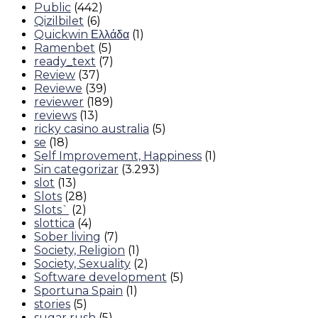
Public
(442)
Qizilbilet
(6)
Quickwin Ελλάδα
(1)
Ramenbet
(5)
ready_text
(7)
Review
(37)
Reviewe
(39)
reviewer
(189)
reviews
(13)
ricky casino australia
(5)
se
(18)
Self Improvement, Happiness
(1)
Sin categorizar
(3.293)
slot
(13)
Slots
(28)
Slots`
(2)
slottica
(4)
Sober living
(7)
Society, Religion
(1)
Society, Sexuality
(2)
Software development
(5)
Sportuna Spain
(1)
stories
(5)
sugar rush
(5)