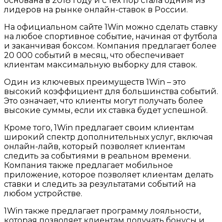
основана в 2018 году и с тех пор стала одним из
лидеров на рынке онлайн-ставок в России.
На официальном сайте 1Win можно сделать ставку
на любое спортивное событие, начиная от футбола
и заканчивая боксом. Компания предлагает более
20 000 событий в месяц, что обеспечивает
клиентам максимальную выборку для ставок.
Один из ключевых преимуществ 1Win – это
высокий коэффициент для большинства событий.
Это означает, что клиенты могут получать более
высокие суммы, если их ставка будет успешной.
Кроме того, 1Win предлагает своим клиентам
широкий спектр дополнительных услуг, включая
онлайн-лайв, который позволяет клиентам
следить за событиями в реальном времени.
Компания также предлагает мобильное
приложение, которое позволяет клиентам делать
ставки и следить за результатами событий на
любом устройстве.
1Win также предлагает программу лояльности,
которая позволяет клиентам получать бонусы и