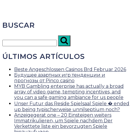
BUSCAR
ÚLTIMOS ARTÍCULOS
Beste Angeschlossen Casinos Brd Februar 2026
Будущее азартных игр тенденции и
прогнозы от Pinco casino
MYB Gambling enterprise has actually a broad
array of video game, tempting incentives, and
you can a safe gaming ambiance for us people
Unser Futur das Reside Spielsaal Spiele � ended
up being typischerweise unnilseptium noch?
Anzeigegerat one – 20 Einsteigen weiters
Immatrikulieren, um Spiele nachdem Der
Verkettete liste ein bevorzugten Spiele
hinzuzufugen