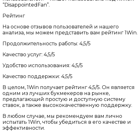
“DisappointedFan”.
Рейтинг
На основе отзывов пользователей и нашего
анализа, мы можем представить вам рейтинг 1Win.
Продолжительность работы: 4,5/5
Качество услуг: 4,5/5
Удобство использования: 4,5/5
Качество поддержки: 4,5/5
В целом, 1Win получает рейтинг 4,5/5. Он является
одним из лучших букмекеров на рынке,
предлагающий простую и доступную систему
ставок, а также высококачественную поддержку.
В любом случае, мы рекомендуем вам лично
испытать 1Win, чтобы убедиться в его качестве и
эффективности.