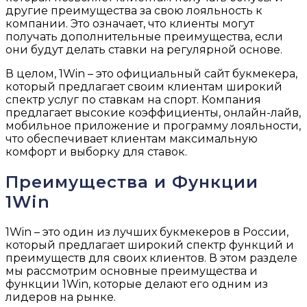
другие преимущества за свою лояльность к
компании. Это означает, что клиенты могут
получать дополнительные преимущества, если
они будут делать ставки на регулярной основе.
В целом, 1Win – это официальный сайт букмекера,
который предлагает своим клиентам широкий
спектр услуг по ставкам на спорт. Компания
предлагает высокие коэффициенты, онлайн-лайв,
мобильное приложение и программу лояльности,
что обеспечивает клиентам максимальную
комфорт и выборку для ставок.
Преимущества и Функции
1Win
1Win – это один из лучших букмекеров в России,
который предлагает широкий спектр функций и
преимуществ для своих клиентов. В этом разделе
мы рассмотрим основные преимущества и
функции 1Win, которые делают его одним из
лидеров на рынке.