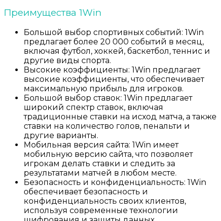
Преимущества 1Win
Большой выбор спортивных событий: 1Win
предлагает более 20 000 событий в месяц,
включая футбол, хоккей, баскетбол, теннис и
другие виды спорта.
Высокие коэффициенты: 1Win предлагает
высокие коэффициенты, что обеспечивает
максимальную прибыль для игроков.
Большой выбор ставок: 1Win предлагает
широкий спектр ставок, включая
традиционные ставки на исход матча, а также
ставки на количество голов, пенальти и
другие варианты.
Мобильная версия сайта: 1Win имеет
мобильную версию сайта, что позволяет
игрокам делать ставки и следить за
результатами матчей в любом месте.
Безопасность и конфиденциальность: 1Win
обеспечивает безопасность и
конфиденциальность своих клиентов,
используя современные технологии
шифрования и защиты данных.