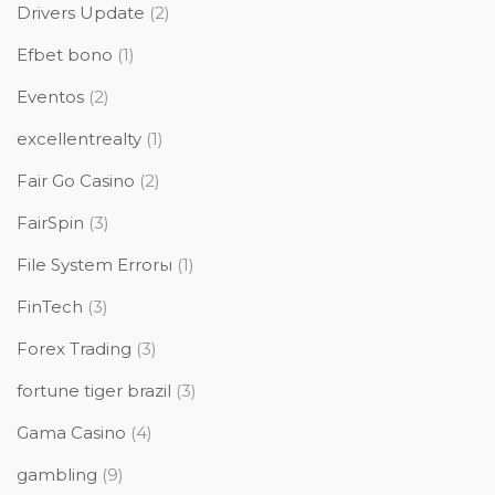
Drivers Update
(2)
Efbet bono
(1)
Eventos
(2)
excellentrealty
(1)
Fair Go Casino
(2)
FairSpin
(3)
File System Errorы
(1)
FinTech
(3)
Forex Trading
(3)
fortune tiger brazil
(3)
Gama Casino
(4)
gambling
(9)