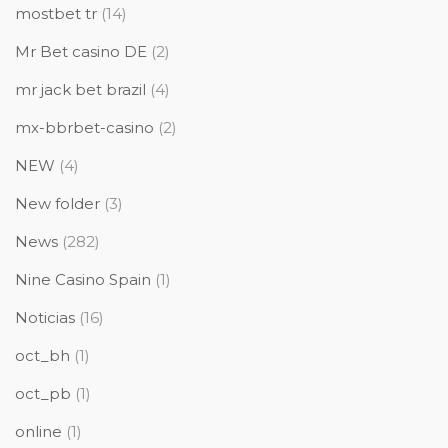
mostbet tr
(14)
Mr Bet casino DE
(2)
mr jack bet brazil
(4)
mx-bbrbet-casino
(2)
NEW
(4)
New folder
(3)
News
(282)
Nine Casino Spain
(1)
Noticias
(16)
oct_bh
(1)
oct_pb
(1)
online
(1)