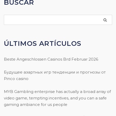
BUSCAR
ÚLTIMOS ARTÍCULOS
Beste Angeschlossen Casinos Brd Februar 2026
Будущее азартных игр тенденции и прогнозы от
Pinco casino
MYB Gambling enterprise has actually a broad array of
video game, tempting incentives, and you can a safe
gaming ambiance for us people