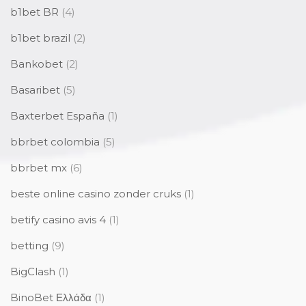
b1bet BR
(4)
b1bet brazil
(2)
Bankobet
(2)
Basaribet
(5)
Baxterbet España
(1)
bbrbet colombia
(5)
bbrbet mx
(6)
beste online casino zonder cruks
(1)
betify casino avis 4
(1)
betting
(9)
BigClash
(1)
BinoBet Ελλάδα
(1)