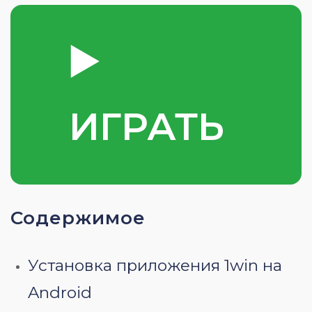
▶️
ИГРАТЬ
Содержимое
Установка приложения 1win на
Android