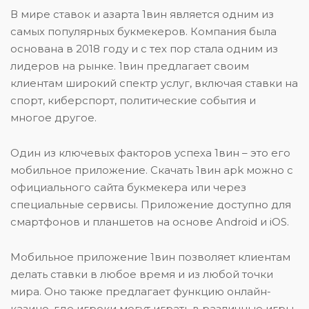
В мире ставок и азарта 1вин является одним из
самых популярных букмекеров. Компания была
основана в 2018 году и с тех пор стала одним из
лидеров на рынке. 1вин предлагает своим
клиентам широкий спектр услуг, включая ставки на
спорт, киберспорт, политические события и
многое другое.
Один из ключевых факторов успеха 1вин – это его
мобильное приложение. Скачать 1вин apk можно с
официального сайта букмекера или через
специальные сервисы. Приложение доступно для
смартфонов и планшетов на основе Android и iOS.
Мобильное приложение 1вин позволяет клиентам
делать ставки в любое время и из любой точки
мира. Оно также предлагает функцию онлайн-
казино, где игроки могут играть в различные игры