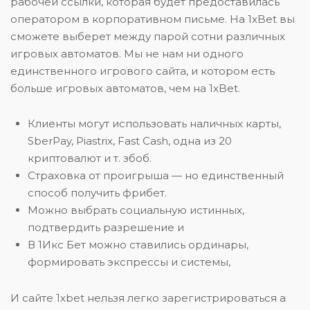
рабочей ссылки, которая будет предоставилась
оператором в корпоративном письме. На 1xBet вы
сможете выберет между парой сотни различных
игровых автоматов. Мы не нам ни одного
единственного игрового сайта, и котором есть
больше игровых автоматов, чем на 1xBet.
Клиенты могут использовать наличных карты,
SberPay, Piastrix, Fast Cash, одна из 20
криптовалют и т. збоб.
Страховка от проигрыша — но единственный
способ получить фрибет.
Можно выбрать социальную истинных,
подтвердить разрешение и
В 1Икс Бет можно ставились ординары,
формировать экспрессы и системы,
И сайте 1xbet нельзя легко зарегистрироваться а