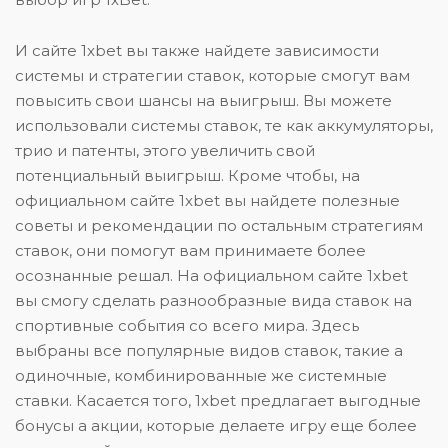
И сайте 1xbet вы также найдете зависимости
системы и стратегии ставок, которые смогут вам
повысить свои шансы на выигрыш. Вы можете
использовали системы ставок, те как аккумуляторы,
трио и патенты, этого увеличить свой
потенциальный выигрыш. Кроме чтобы, на
официальном сайте 1xbet вы найдете полезные
советы и рекомендации по остальным стратегиям
ставок, они помогут вам принимаете более
осознанные решал. На официальном сайте 1xbet
вы смогу сделать разнообразные вида ставок на
спортивные события со всего мира. Здесь
выбраны все популярные видов ставок, такие а
одиночные, комбинированные же системные
ставки. Касается того, 1xbet предлагает выгодные
бонусы а акции, которые делаете игру еще более