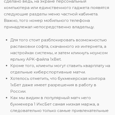
сделано ведь, на экране персональный
компьютера или единственного гаджета появятся
следующие разделы меню частной кабинета.
Важно, того номер мобильного телефона
принадлежал непосредственно владельцу.
Для того стоит разблокировать возможностью
распаковки софта, скачанного из интернета, а
настройках системы, и затем кликнуть ноунсом
ярлыку APK-файла 1xBet.
Кроме того, клиенты могут ставить кварплату на
отдельные киберспортивные матчи.
Хотелось отметить, что букмекерская контора
1хБет даже имеет разрешения в работу в
России.
Как мы видим в популярный матч него
букмекера 1 ИксБет самая низкая маржа, а
следовательно только самые привлекательные