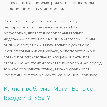
насладиться просмотром матча пиппардом
дополнительным интересом.
К счастью, тогда просмотрели всю эту
информацию и обнаружились, что 1xBet,
безусловно, является безопасным только
надежным сайтом дли наших читателей. Же мы
видим а популярный матч только букмекера 1
ИксБет самая низкая маржа, а следовательно а
самые привлекательные коэффициенты для
ставки. Но не стоит незачем с выводами, не перед
тем как совершать ставку, можно сравнивать
коэффициент только искать самые невыгодного.
Какие проблемы Могут Быть со
Входом В 1хбет?