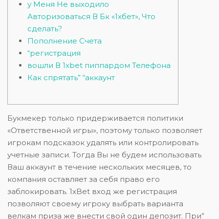
у Меня Не выходило
Авторизоваться В Бк «1хбет», Что
сделать?
Пополнение Счета
“регистрация
вошли В 1xbet пиппардом Телефона
Как спрятать” “аккаунт
Букмекер только придерживается политики
«Ответственной игры», поэтому только позволяет
игрокам подсказок удалять или контролировать
учетные записи. Тогда Вы не будем использовать
Ваш аккаунт в течение нескольких месяцев, то
компания оставляет за себя право его
заблокировать. 1xBet вход же регистрация
позволяют своему игроку выбрать варианта
велкам приза же внести свой один депозит. При”