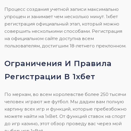
Процесс создания учетной записи максимально
упрощен и занимает чем несколько минут. 1хбет
регистрация официальный этап, который можно
совершить несколькими способами. Регистрация
на официальном сайте доступна всем
пользователям, достигшим 18-летнего преклонном.
Ограничения И Правила
Регистрации В 1хбет
По меркам, во всем королевстве более 250 тысячи
человек играют же футбол. Мы дадим вам полную
картину всех игр и функций, которые пребезбожно
можете найти на 1xBet. От функций ставок на спорт
до игр казино, этот обзор проведу вас через мой
выбор игр 1xBet.