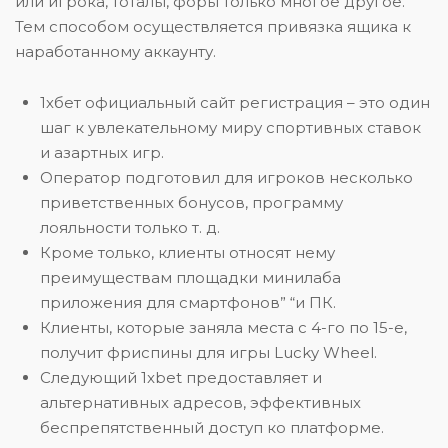
или игрока, тоталы, форы только многое другое.
Тем способом осуществляется привязка ящика к
наработанному аккаунту.
1хбет официальный сайт регистрация – это один
шаг к увлекательному миру спортивных ставок
и азартных игр.
Оператор подготовил для игроков несколько
приветственных бонусов, программу
лояльности только т. д.
Кроме только, клиенты относят нему
преимуществам площадки минилаба
приложения для смартфонов” “и ПК.
Клиенты, которые заняла места с 4-го по 15-е,
получит фриспины для игры Lucky Wheel.
Следующий 1xbet предоставляет и
альтернативных адресов, эффективных
беспрепятственный доступ ко платформе.