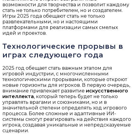
возможности для творчества и позволит каждому
стать не только потребителем, но и создателем.
Игры 2025 года обещают стать не только
развлекательными, но и настоящими
платформами для реализации самых смелых
идей и проектов.
Технологические прорывы в
играх следующего года
2025 год обещает стать важным этапом для
игровой индустрии, с многочисленными
технологическими прорывами, которые откроют
новые горизонты для игроков. В первую очередь,
внимание привлекает развитие
искусственного
интеллекта
, который теперь будет не только
управлять врагами и союзниками, но и в
значительной степени определять ход игрового
процесса. Более сложные и адаптивные ИИ-
системы смогут реагировать на действия каждого
игрока, создавая уникальные и непредсказуемые
сценарии.