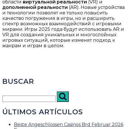
области
виртуальной реальности
(VR) и
дополненной реальности
(AR). Новые устройства
и технологии позволят не только повысить
качество погружения в игры, но и расширить
спектр возможных взаимодействий с игровыми
мирами. Игры 2025 года будут использовать AR и
VR для создания уникальных и многослойных
игровых ситуаций, которые изменят подход к
жанрам и играм в целом.
BUSCAR
ÚLTIMOS ARTÍCULOS
Beste Angeschlossen Casinos Brd Februar 2026