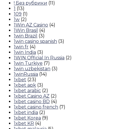
! Без рубрики
(11)
1
(13)
109
(1)
1w
(2)
1Win AZ Casino
(4)
1Win Brasil
(4)
1win Brazil
(3)
1win casino spanish
(3)
1win fr
(4)
1win India
(3)
1WIN Official In Russia
(2)
1win Turkiye
(7)
1win uzbekistan
(3)
1winRussia
(14)
1xbet
(23)
1xbet apk
(3)
1xbet arabic
(2)
1xbet Casino AZ
(2)
1xbet casino BD
(4)
1xbet casino french
(7)
1xbet india
(2)
1xbet Korea
(9)
1xbet KR
(4)
1xbet malaysia
(5)