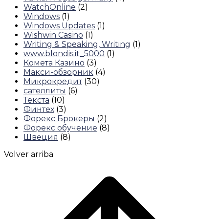
WatchOnline
(2)
Windows
(1)
Windows Updates
(1)
Wishwin Casino
(1)
Writing & Speaking, Writing
(1)
www.blondis.it_5000
(1)
Комета Казино
(3)
Макси-обзорник
(4)
Микрокредит
(30)
сателлиты
(6)
Текста
(10)
Финтех
(3)
Форекс Брокеры
(2)
Форекс обучение
(8)
Швеция
(8)
Volver arriba