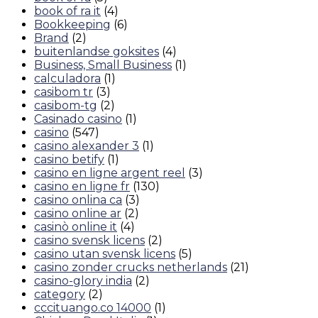
book of ra it
(4)
Bookkeeping
(6)
Brand
(2)
buitenlandse goksites
(4)
Business, Small Business
(1)
calculadora
(1)
casibom tr
(3)
casibom-tg
(2)
Casinado casino
(1)
casino
(547)
casino alexander 3
(1)
casino betify
(1)
casino en ligne argent reel
(3)
casino en ligne fr
(130)
casino onlina ca
(3)
casino online ar
(2)
casinò online it
(4)
casino svensk licens
(2)
casino utan svensk licens
(5)
casino zonder crucks netherlands
(21)
casino-glory india
(2)
category
(2)
cccituango.co 14000
(1)