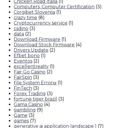
Chicken Road Italia
(1)
Computers, Computer Certification
(3)
Corgibet Slovenija
(1)
crazy time
(8)
Cryptocurrency service
(1)
csdino
(3)
data
(2)
Download Firmware
(1)
Download Stock Firmware
(4)
Drivers Update
(2)
Efbet bono
(1)
Eventos
(2)
excellentrealty
(1)
Fair Go Casino
(2)
FairSpin
(3)
File System Errorы
(1)
FinTech
(3)
Forex Trading
(3)
fortune tiger brazil
(3)
Gama Casino
(4)
gambling
(9)
Game
(3)
games
(7)
generative ai application landscape 1
(7)