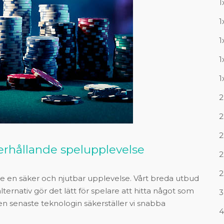
1
1
1
1
1
2
2
2
erhållande spelupplevelse
2
2
are en säker och njutbar upplevelse. Vårt breda utbud
ternativ gör det lätt för spelare att hitta något som
3
n senaste teknologin säkerställer vi snabba
4