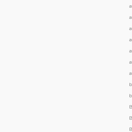
a
a
a
a
a
a
a
b
b
B
B
B