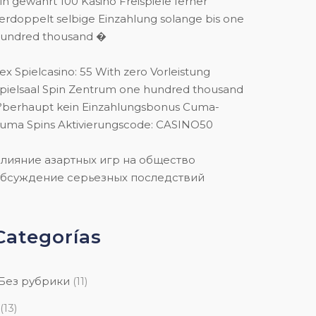
in gewahrt 100 Kasino Freispiele ferner
erdoppelt selbige Einzahlung solange bis one
undred thousand �
ex Spielcasino: 55 With zero Vorleistung
pielsaal Spin Zentrum one hundred thousand
?berhaupt kein Einzahlungsbonus Cuma-
uma Spins Aktivierungscode: CASINO50
лияние азартных игр на общество
бсуждение серьезных последствий
Categorías
 Без рубрики
(11)
(13)