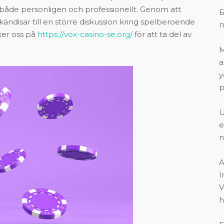
 både personligen och professionellt. Genom att
Б
ndisar till en större diskussion kring spelberoende
п
ker oss på
https://vox-casino-se.org/
för att ta del av
M
a
y
p
U
e
n
A
I
V
h